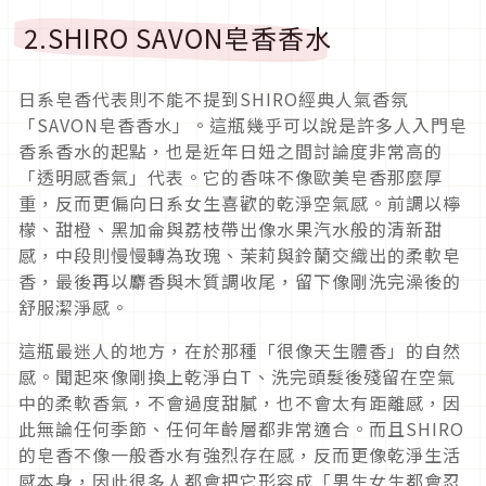
2.SHIRO SAVON皂香香水
日系皂香代表則不能不提到SHIRO經典人氣香氛
「SAVON皂香香水」。這瓶幾乎可以說是許多人入門皂
香系香水的起點，也是近年日妞之間討論度非常高的
「透明感香氣」代表。它的香味不像歐美皂香那麼厚
重，反而更偏向日系女生喜歡的乾淨空氣感。前調以檸
檬、甜橙、黑加侖與荔枝帶出像水果汽水般的清新甜
感，中段則慢慢轉為玫瑰、茉莉與鈴蘭交織出的柔軟皂
香，最後再以麝香與木質調收尾，留下像剛洗完澡後的
舒服潔淨感。
這瓶最迷人的地方，在於那種「很像天生體香」的自然
感。聞起來像剛換上乾淨白T、洗完頭髮後殘留在空氣
中的柔軟香氣，不會過度甜膩，也不會太有距離感，因
此無論任何季節、任何年齡層都非常適合。而且SHIRO
的皂香不像一般香水有強烈存在感，反而更像乾淨生活
感本身，因此很多人都會把它形容成「男生女生都會忍