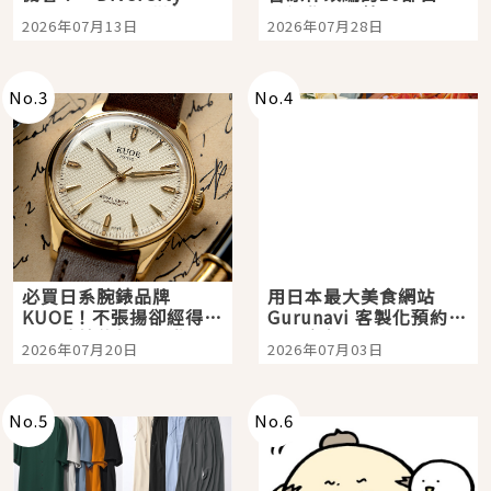
Tokyo Plaza」搭船、
影視作品推薦
2026年07月13日
2026年07月28日
購物、美食及夜景，一
次全體驗
No.
3
No.
4
必買日系腕錶品牌
用日本最大美食網站
KUOE！不張揚卻經得起
Gurunavi 客製化預約九
時間洗鍊的經典之作五
大都市餐廳，打造專屬
2026年07月20日
2026年07月03日
選
美食體驗！
No.
5
No.
6