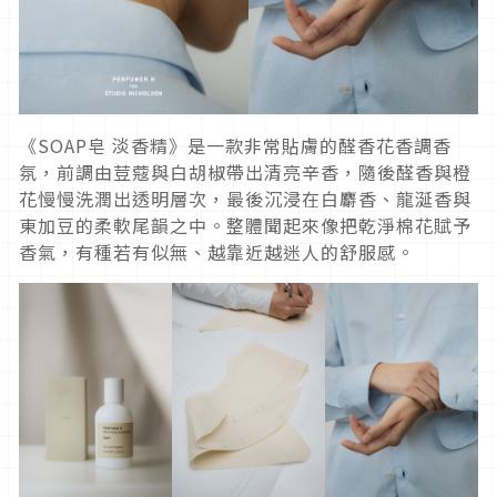
《SOAP皂 淡香精》是一款非常貼膚的醛香花香調香
氛，前調由荳蔻與白胡椒帶出清亮辛香，隨後醛香與橙
花慢慢洗潤出透明層次，最後沉浸在白麝香、龍涎香與
東加豆的柔軟尾韻之中。整體聞起來像把乾淨棉花賦予
香氣，有種若有似無、越靠近越迷人的舒服感。