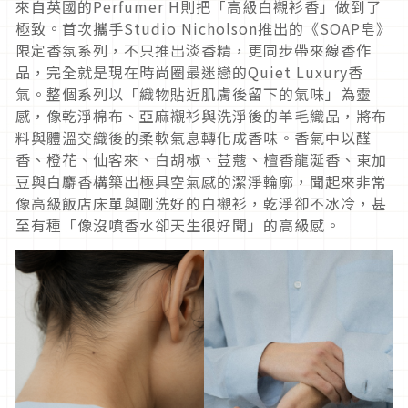
來自英國的Perfumer H則把「高級白襯衫香」做到了
極致。首次攜手Studio Nicholson推出的《SOAP皂》
限定香氛系列，不只推出淡香精，更同步帶來線香作
品，完全就是現在時尚圈最迷戀的Quiet Luxury香
氣。整個系列以「織物貼近肌膚後留下的氣味」為靈
感，像乾淨棉布、亞麻襯衫與洗淨後的羊毛織品，將布
料與體溫交織後的柔軟氣息轉化成香味。香氣中以醛
香、橙花、仙客來、白胡椒、荳蔻、檀香龍涎香、東加
豆與白麝香構築出極具空氣感的潔淨輪廓，聞起來非常
像高級飯店床單與剛洗好的白襯衫，乾淨卻不冰冷，甚
至有種「像沒噴香水卻天生很好聞」的高級感。