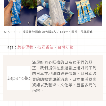
SEA BREEZE極涼掛脖濕巾 加大版5入 / 159元。圖片：品牌提供
Tags :
美容保養
、
指彩香氛
、
台灣好物
滿足好奇心旺盛的日系女子們的願
望，我們提供在旅遊書上絕對找不到
的日本在地即時觀光情報、到日本必
買的購物資訊新消息、日本生活風尚
資訊以及藝術、文化等，豐富多元的
內容。