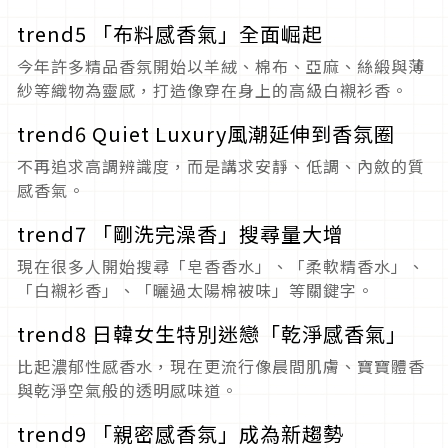
trend5 「布料感香氣」全面崛起
今年許多精品香氛開始以羊絨、棉布、亞麻、絲緞與薄
紗等織物為靈感，打造像穿在身上的高級白襯衫香。
trend6 Quiet Luxury風潮延伸到香氛圈
不再追求高調辨識度，而是講求安靜、低調、內斂的質
感香氣。
trend7 「剛洗完澡香」搜尋量大增
現在很多人開始搜尋「皂香香水」、「柔軟精香水」、
「白襯衫香」、「曬過太陽棉被味」等關鍵字。
trend8 日韓女生特別迷戀「乾淨感香氣」
比起濃郁性感香水，現在更流行像晨間肌膚、寶寶體香
與乾淨空氣般的透明感味道。
trend9 「親密感香氛」成為新趨勢