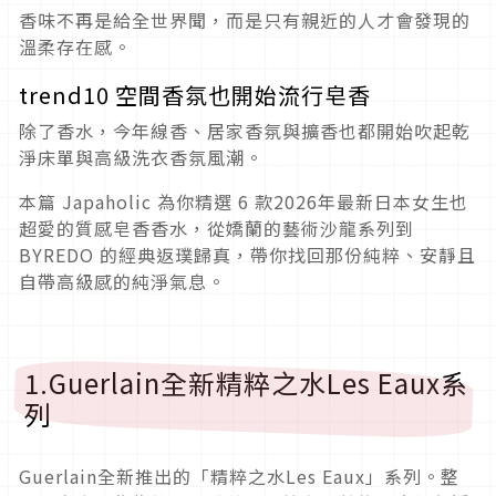
香味不再是給全世界聞，而是只有親近的人才會發現的
溫柔存在感。
trend10 空間香氛也開始流行皂香
除了香水，今年線香、居家香氛與擴香也都開始吹起乾
淨床單與高級洗衣香氛風潮。
本篇 Japaholic 為你精選 6 款2026年最新日本女生也
超愛的質感皂香香水，從嬌蘭的藝術沙龍系列到
BYREDO 的經典返璞歸真，帶你找回那份純粹、
安靜且
自帶高級感的純淨氣息。
1.Guerlain全新精粹之水Les Eaux系
列
Guerlain全新推出的「
精粹之水Les Eaux」系列。整