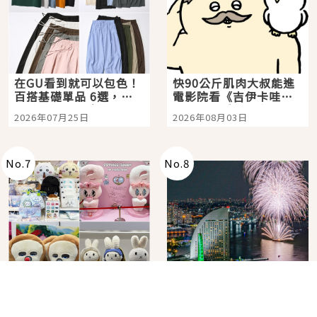
在GU看到就可以包色！
快90公斤肌肉大叔能進
百搭基礎單品 6選，閉
電影院看《吉伊卡哇》
眼全收也不心疼
嗎？日本重金屬樂團
2026年07月25日
2026年08月03日
「打首」會長與nagano
老師一同給出了答案
No.
7
No.
8
角色IP粉絲購物天堂再
在飯店裡看日本夏季花
升級！KIDDY LAND 原
火大會！星野集團煙火