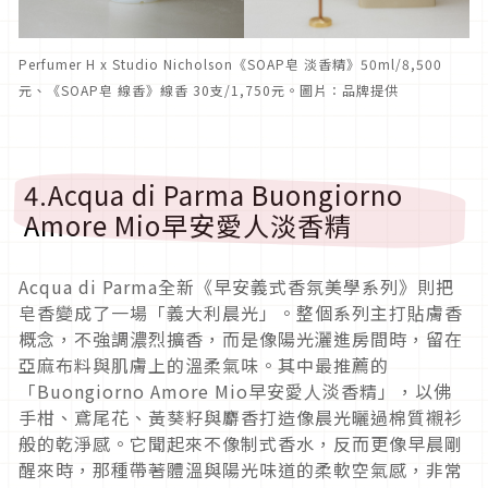
Perfumer H x Studio Nicholson《SOAP皂 淡香精》50ml/8,500
元、《SOAP皂 線香》線香 30支/1,750元。圖片：品牌提供
4.Acqua di Parma Buongiorno
Amore Mio早安愛人淡香精
Acqua di Parma全新《早安義式香氛美學系列》則把
皂香變成了一場「
義大利晨光」。整個系列主打貼膚香
概念，不強調濃烈擴香，
而是像陽光灑進房間時，留在
亞麻布料與肌膚上的溫柔氣味。
其中最推薦的
「Buongiorno Amore Mio早安愛人淡香精」，以佛
手柑、鳶尾花、
黃葵籽與麝香打造像晨光曬過棉質襯衫
般的乾淨感。它聞起來不像制式香水，反而更像早晨剛
醒來時，
那種帶著體溫與陽光味道的柔軟空氣感，非常