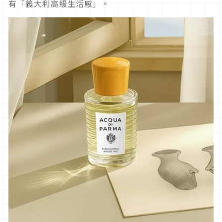
有「
義大利高級生活感」。