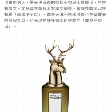
出來的男人，帶著洗淨後的襯衫皂香與木質體溫，非常
有層次。尤其薰衣草與木質調交織後，會讓整體聞起來
有種「高級肥皂感」，像冬天洗完熱水澡後坐在壁爐旁
的舒服氣息，也是現在許多香水迷很愛的「成熟皂香
派」。