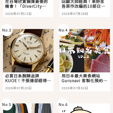
在台場欣賞鋼彈最後的
回顧大師經典！東野圭
機會！「DiverCity
吾原作改編的10部日本
Tokyo Plaza」搭船、
影視作品推薦
2026年07月13日
2026年07月28日
購物、美食及夜景，一
次全體驗
No.
3
No.
4
必買日系腕錶品牌
用日本最大美食網站
KUOE！不張揚卻經得起
Gurunavi 客製化預約九
時間洗鍊的經典之作五
大都市餐廳，打造專屬
2026年07月20日
2026年07月03日
選
美食體驗！
No.
5
No.
6