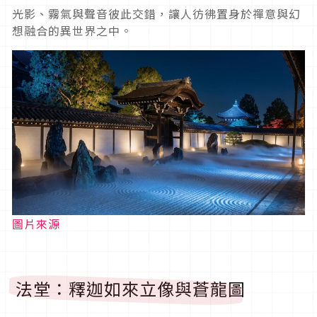
光影、霧氣與聲音彼此交錯，讓人彷彿置身於禪意與幻
想融合的異世界之中。
圖片來源
法堂：釋迦如來立像與蒼龍圖