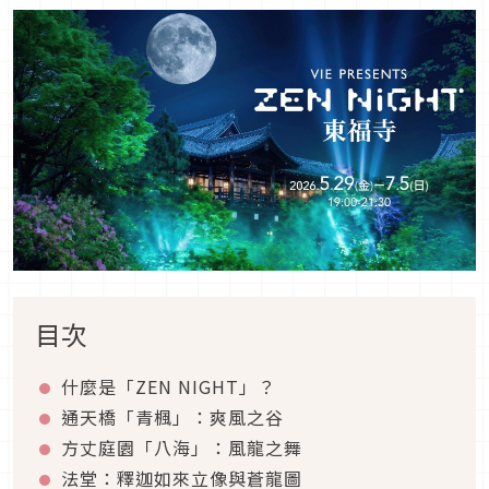
目次
什麼是「ZEN NIGHT」？
通天橋「青楓」：爽風之谷
方丈庭園「八海」：風龍之舞
法堂：釋迦如來立像與蒼龍圖