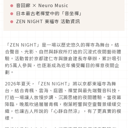
音回廊 × Neuro Music
日本最古老禪堂中的「音坐禪」
ZEN NIGHT 東福寺 活動資訊
「ZEN NIGHT」是一場以歷史悠久的禪寺為舞台，結
合聲音、光影、自然與靜寂所打造的沉浸式夜間藝術體
驗。活動曾於京都建仁寺與鎌倉建長寺舉辦，累計吸引
約5萬人參與，也逐漸成為近年備受矚目的禪意夜間企
劃。
2026年夏天，「ZEN NIGHT」將以京都東福寺為舞
台，結合青楓、雲海、庭園、禪堂與最先端聲音科技，
打造一場讓人放慢步調、沉澱思緒的夜間體驗。當夜幕
降臨，晚風吹過層層青楓，樹葉輕響與空靈聲景緩緩交
織，也讓古人所說的「心靜自然涼」，有了更真實的模
樣。