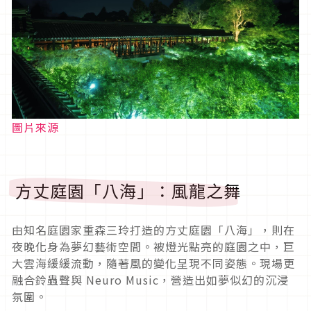
圖片來源
方丈庭園「八海」：風龍之舞
由知名庭園家重森三玲打造的方丈庭園「八海」，則在
夜晚化身為夢幻藝術空間。被燈光點亮的庭園之中，巨
大雲海緩緩流動，隨著風的變化呈現不同姿態。現場更
融合鈴蟲聲與 Neuro Music，營造出如夢似幻的沉浸
氛圍。