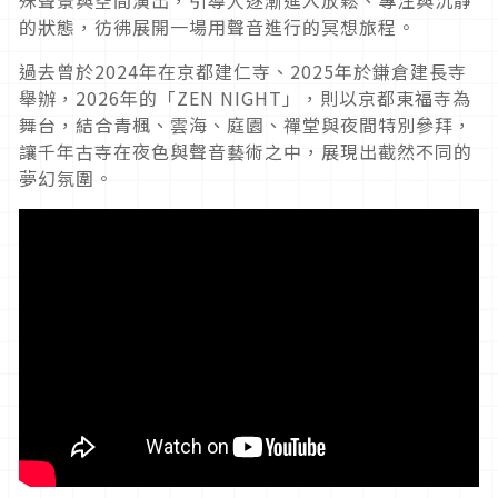
的狀態，彷彿展開一場用聲音進行的冥想旅程。
過去曾於2024年在京都建仁寺、2025年於鎌倉建長寺
舉辦，2026年的「ZEN NIGHT」，則以京都東福寺為
舞台，結合青楓、雲海、庭園、禪堂與夜間特別參拜，
讓千年古寺在夜色與聲音藝術之中，展現出截然不同的
夢幻氛圍。