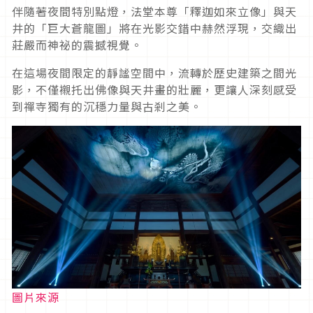
伴隨著夜間特別點燈，法堂本尊「釋迦如來立像」與天
井的「巨大蒼龍圖」將在光影交錯中赫然浮現，交織出
莊嚴而神祕的震撼視覺。
在這場夜間限定的靜謐空間中，流轉於歷史建築之間光
影，不僅襯托出佛像與天井畫的壯麗，更讓人深刻感受
到禪寺獨有的沉穩力量與古剎之美。
圖片來源