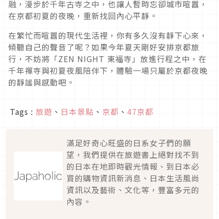
融，漫步於千年古寺之中，也讓人暫時忘卻城市喧囂，
在京都初夏的夜晚，重新找回內心平靜。
在繁忙而喧囂的現代生活裡，你有多久沒有靜下心來，
傾聽自己的聲音了呢？如果今年夏天剛好安排京都旅
行，不妨將「ZEN NIGHT 東福寺」放進行程之中，在
千年禪寺與初夏夜風陪伴下，體驗一場只屬於京都夜晚
的靜謐與感動吧。
Tags :
旅遊
、
日本景點
、
京都
、
47京都
滿足好奇心旺盛的日系女子們的願
望，我們提供在旅遊書上絕對找不到
的日本在地即時觀光情報、到日本必
買的購物資訊新消息、日本生活風尚
資訊以及藝術、文化等，豐富多元的
內容。