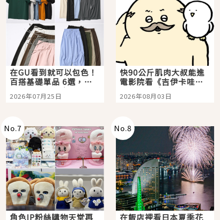
在GU看到就可以包色！
快90公斤肌肉大叔能進
百搭基礎單品 6選，閉
電影院看《吉伊卡哇》
眼全收也不心疼
嗎？日本重金屬樂團
2026年07月25日
2026年08月03日
「打首」會長與nagano
老師一同給出了答案
No.
7
No.
8
角色IP粉絲購物天堂再
在飯店裡看日本夏季花