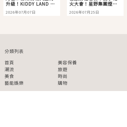
升級！KIDDY LAND 原
火大會！星野集團煙火
宿店吉伊卡哇迎客，新
景觀飯店6選，讓你不用
2026年07月07日
2026年07月25日
開幕 OMOKADO 店3分
人擠人悠閒欣賞
即達
分類列表
首頁
美容保養
潮流
旅遊
美食
時尚
藝能娛樂
購物
關於Japaholic
關於我們
免責事項
寫手招募
Japaholic Girls招募
廣告、合作洽談
關鍵字列表