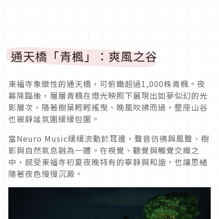
通天橋「青楓」：爽風之谷
東福寺象徵性的通天橋，可俯瞰超過1,000株青楓。夜
幕降臨後，層層青楓在燈光映照下展現出如夢似幻的光
影層次，隨著樹葉輕輕搖曳、晚風吹拂而過，整座山谷
也被靜謐氛圍緩緩包圍。
當Neuro Music緩緩流動於耳邊，聲音彷彿與風聲、樹
影與自然氣息融為一體。在視覺、聽覺與觸覺交織之
中，感受東福寺初夏夜晚特有的寧靜與和諧，也讓思緒
隨著夜色慢慢沉澱。