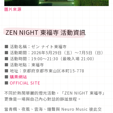
圖片來源
ZEN NIGHT 東福寺 活動資訊
■ 活動名稱：ゼン ナイト東福寺
■ 活動期間：2026年5月29日（五）～7月5日（日）
■ 活動時間：19:00～21:30（最晚入場 21:00）
■ 活動地點：東福寺
■ 地址：京都府京都市東山区本町15-778
■
購票網站
■
OFFICIAL SITE
不同於熱鬧華麗的燈光活動，「ZEN NIGHT 東福寺」
更像是一場與自己內心對話的靜謐旅程。
當青楓、夜風、雲海、鐘聲與 Neuro Music 彼此交