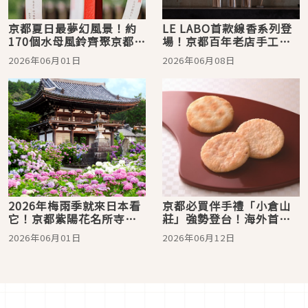
京都夏日最夢幻風景！約
LE LABO首款線香系列登
170個水母風鈴齊聚京都水
場！京都百年老店手工精
族館「水母、雨傘與風
心製香，還有日本限定線
2026年06月01日
2026年06月08日
鈴」活動期間限定登場
香座同步發售
2026年梅雨季就來日本看
京都必買伴手禮「小倉山
它！京都紫陽花名所寺廟
莊」強勢登台！海外首店
五選
進駐信義新光三越A8
2026年06月01日
2026年06月12日