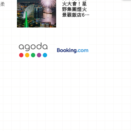
火大會！星
定柔
野集團煙火
景觀飯店6
選，讓你不
用人擠人悠
閒欣賞