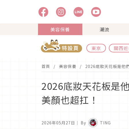
美容保養
潮流
東京
關西近
首頁
美容保養
2026底妝天花板是
2026底妝天花板
美顏也超扛！
2026年05月27日
｜ By
TING