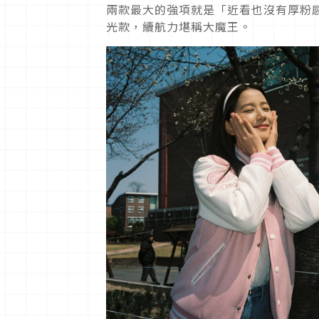
兩款最大的強項就是「近看也沒有厚粉
光款，續航力堪稱大魔王。