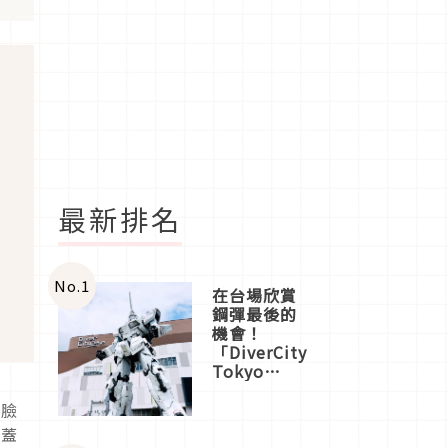
最新排名
No.
1
在台場欣賞
鋼彈最後的
機會！
「DiverCity
Tokyo
Plaza」搭
船、購物、
張臉
美食及夜
色蓋
景，一次全