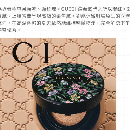
近看極容易顯乾、顯紋理。GUCCI 這顆氣墊之所以爆紅，
質感。上臉瞬間呈現高級的柔焦感，卻能保留肌膚原生的立
抗汗，在高溫潮濕的夏天依然能維持精緻乾淨，完全解決下午
非常優秀。