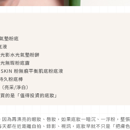
無瑕氣墊粉底
底液
y 立體光影水光氣墊粉餅
美裸光無瑕粉底露
 HD SKIN 粉無痕平衡肌底粉底液
超持久粉底棒
餅（亮采/淨白）
想買的是「值得投資的底妝」
。因為再漂亮的眼妝、唇妝，如果底妝一暗沉、一浮粉，整
每天都在近距離自拍、錄影、視訊，底妝早就不只是「把膚