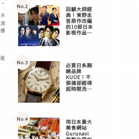
覺。
體驗
No.
2
回顧大師經
典！東野圭
，不
吾原作改編
又濕
的10部日本
比價
影視作品推
薦
膚
你是
No.
3
必買日系腕
錶品牌
KUOE！不
張揚卻經得
起時間洗鍊
的經典之作
五選
No.
4
用日本最大
美食網站
Gurunavi