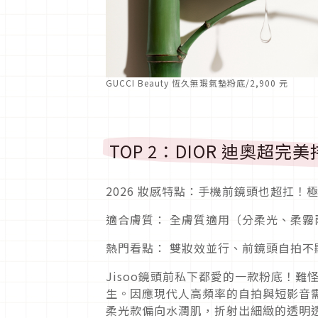
GUCCI Beauty 恆久無瑕氣墊粉底/2,900 元
TOP 2：DIOR 迪奧超完
2026 妝感特點：手機前鏡頭也超扛！
適合膚質： 全膚質適用（分柔光、柔霧
熱門看點： 雙妝效並行、前鏡頭自拍不
Jisoo鏡頭前私下都愛的一款粉底！難
生。因應現代人高頻率的自拍與短影音需
柔光款偏向水潤肌，折射出細緻的透明