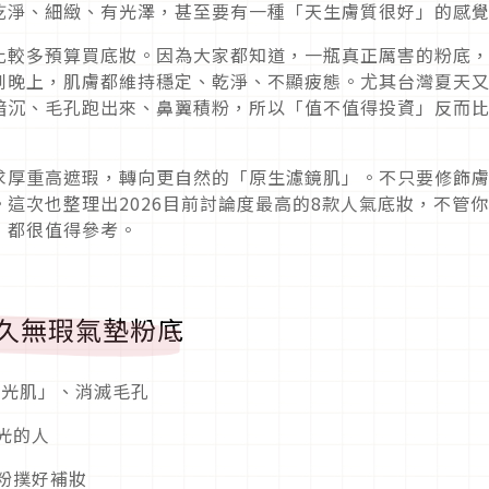
乾淨、細緻、有光澤，甚至要有一種「天生膚質很好」的感
比較多預算買底妝。因為大家都知道，一瓶真正厲害的粉底
到晚上，肌膚都維持穩定、乾淨、不顯疲態。尤其台灣夏天
暗沉、毛孔跑出來、鼻翼積粉，所以「值不值得投資」反而
求厚重高遮瑕，轉向更自然的「原生濾鏡肌」。不只要修飾
這次也整理出2026目前討論度最高的8款人氣底妝，不管
，都很值得參考。
y 恆久無瑕氣墊粉底
霧光肌」、消滅毛孔
光的人
粉撲好補妝