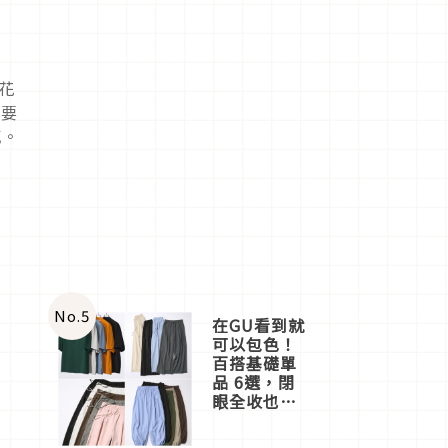
花
的要
感。
No.
5
在GU看到就
可以包色！
百搭基礎單
品 6選，閉
眼全收也不
心疼