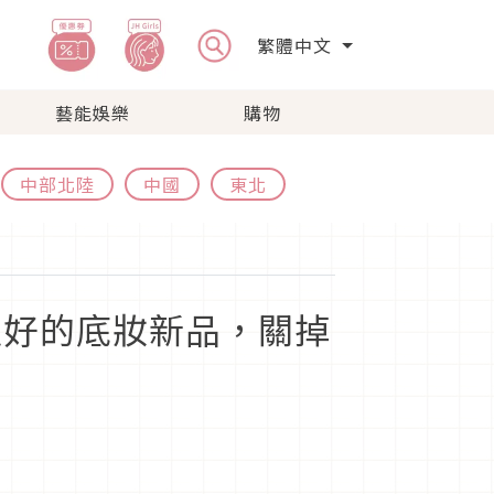
繁體中文
藝能娛樂
購物
中部北陸
中國
東北
超好的底妝新品，關掉