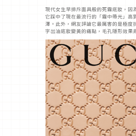
現代女生早排斥面具般的死霧底妝，因為
它踩中了現在最流行的「霧中帶光」高
澤。此外，網友評論它最厲害的是極度
字出油底妝變黃的痛點，毛孔隱形效果