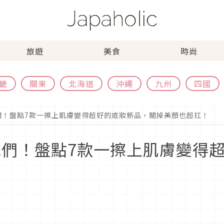
旅遊
美食
時尚
畿
關東
北海道
沖繩
九州
四國
他們！盤點7款一擦上肌膚變得超好的底妝新品，關掉美顏也超扛！
是他們！盤點7款一擦上肌膚變得