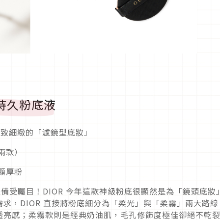
美持久粉底液
極致細緻的「濾鏡型底妝」
兩款）
顯厚粉
怪備受矚目！DIOR 今年這款神級粉底很顯然是為「鏡頭底妝
求，DIOR 直接將粉底細分為「柔光」與「柔霧」兩大路線
透亮感；柔霧款則是經典奶油肌，毛孔修飾度極佳卻絕不乾