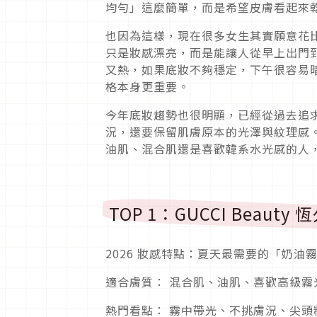
均勻」這麼簡單，而是希望皮膚看起來
也因為這樣，現在很多女生其實願意花
只是妝感漂亮，而是能讓人從早上出門
又熱，如果底妝不夠穩定，下午很容易
格本身更重要。
今年底妝趨勢也很明顯，已經從過去追
況，還要保留肌膚原本的光澤與紋理感。
油肌、混合肌還是喜歡韓系水光感的人
TOP 1：GUCCI Beaut
2026 妝感特點：夏天最需要的「奶油
適合膚質： 混合肌、油肌、喜歡高級霧
熱門看點： 霧中帶光、不挑膚況、尖頭