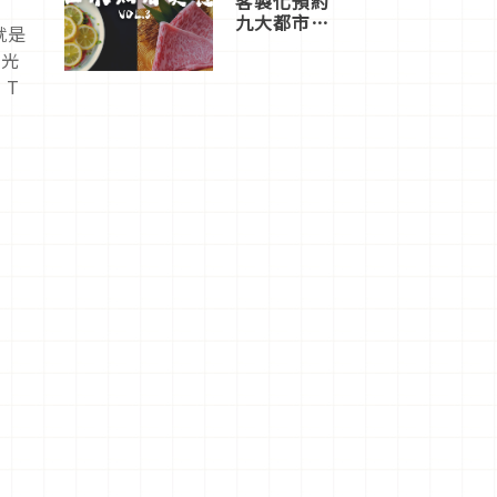
客製化預約
九大都市餐
就是
廳，打造專
體光
屬美食體
驗！
 T