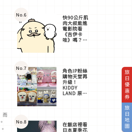
No.
6
快90公斤肌
肉大叔能進
電影院看
《吉伊卡
哇》嗎？日
本重金屬樂
團「打首」
會長與
nagano老師
一同給出了
No.
7
角色IP粉絲
旅日優惠券
答案
購物天堂再
升級！
KIDDY
LAND 原宿
店吉伊卡哇
迎客，新開
旅日地圖
幕
」而
OMOKADO
店3分即達
。
No.
8
在飯店裡看
裂。
日本夏季花