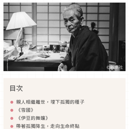
目次
親人相繼離世，埋下孤獨的種子
《雪國》
《伊豆的舞孃》
帶著孤獨降生，走向生命終點