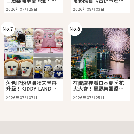
百搭基礎單品 6選，閉
電影院看《吉伊卡哇》
眼全收也不心疼
嗎？日本重金屬樂團
2026年07月25日
2026年08月03日
「打首」會長與nagano
老師一同給出了答案
No.
7
No.
8
角色IP粉絲購物天堂再
在飯店裡看日本夏季花
升級！KIDDY LAND 原
火大會！星野集團煙火
宿店吉伊卡哇迎客，新
景觀飯店6選，讓你不用
2026年07月07日
2026年07月25日
開幕 OMOKADO 店3分
人擠人悠閒欣賞
即達