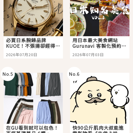
必買日系腕錶品牌
用日本最大美食網站
KUOE！不張揚卻經得起
Gurunavi 客製化預約九
時間洗鍊的經典之作五
大都市餐廳，打造專屬
2026年07月20日
2026年07月03日
選
美食體驗！
No.
5
No.
6
在GU看到就可以包色！
快90公斤肌肉大叔能進