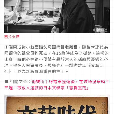
圖片來源
川端康成從小就面臨父母因病相繼離世，隨後就連代為
照顧他的祖父母也死去，在15歲時成為了孤兒。這樣的
出身，讓他心中從小便帶有異於常人的孤寂與憂鬱的心
理。他在大學畢業後，與橫光利一創辦雜誌《文藝時
代》，成為新感覺派重要的推手。
■ 相關文章：
他被山手線電車撞傷後，在城崎溫泉躺平
三週！被放入遊戲的日本文學家「志賀直哉」