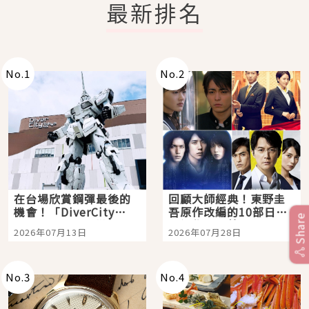
最新排名
No.
1
No.
2
在台場欣賞鋼彈最後的
回顧大師經典！東野圭
機會！「DiverCity
吾原作改編的10部日本
Share
Tokyo Plaza」搭船、
影視作品推薦
2026年07月13日
2026年07月28日
購物、美食及夜景，一
次全體驗
No.
3
No.
4