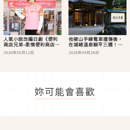
人氣小說改編日劇《便利
他被山手線電車撞傷後，
商店兄弟-柔情便利商店門
在城崎溫泉躺平三週！被
司港小金村門市-》，看完
放入遊戲的日本文學家
2026年05月12日
2026年04月26日
好想去北九州旅行！
「志賀直哉」
妳可能會喜歡