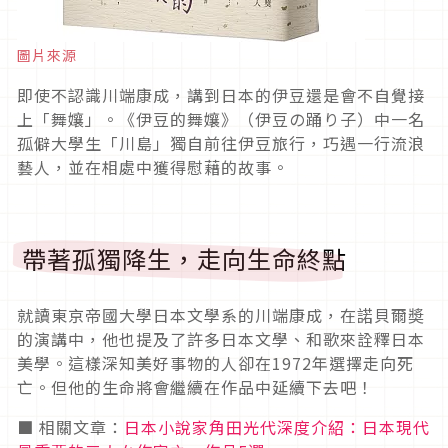
圖片來源
即使不認識川端康成，講到日本的伊豆還是會不自覺接
上「舞孃」。《伊豆的舞孃》（伊豆の踊り子）中一名
孤僻大學生「川島」獨自前往伊豆旅行，巧遇一行流浪
藝人，並在相處中獲得慰藉的故事。
帶著孤獨降生，走向生命終點
就讀東京帝國大學日本文學系的川端康成，在諾貝爾奬
的演講中，他也提及了許多日本文學、和歌來詮釋日本
美學。這樣深知美好事物的人卻在1972年選擇走向死
亡。但他的生命將會繼續在作品中延續下去吧！
■ 相關文章：
日本小說家角田光代深度介紹：日本現代