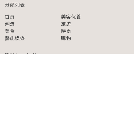
分類列表
首頁
美容保養
潮流
旅遊
美食
時尚
藝能娛樂
購物
關於Japaholic
關於我們
免責事項
寫手招募
Japaholic Girls招募
廣告、合作洽談
關鍵字列表
お問い合わせ