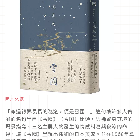
圖片來源
「穿過縣界長長的隧道，便是雪國。」這句被許多人傳
誦的名句出自《雪國》（雪国）開頭，彷彿置身其境的
場景描寫、三名主要人物發生的情感糾葛與寂涼的命
運，讓《雪國》呈現出纖細的日本美感。並在1968年拿