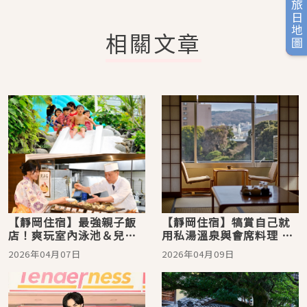
旅日地圖
相關文章
【靜岡住宿】最強親子飯
【靜岡住宿】犒賞自己就
店！爽玩室內泳池＆兒童
用私湯溫泉與會席料理 入
樂園 首選伊豆熱川溫泉
住隱藏秘境「伊東遊季亭
2026年04月07日
2026年04月09日
Katara RESORT&SPA
溫泉旅館」