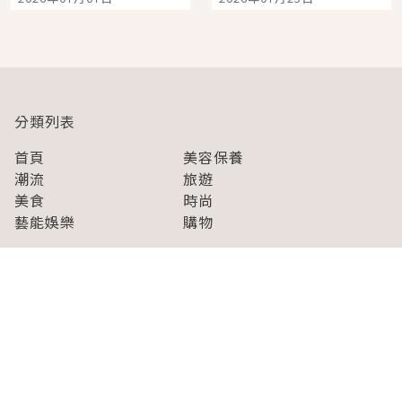
開幕 OMOKADO 店3分
人擠人悠閒欣賞
即達
分類列表
首頁
美容保養
潮流
旅遊
美食
時尚
藝能娛樂
購物
關於Japaholic
關於我們
免責事項
寫手招募
Japaholic Girls招募
廣告、合作洽談
關鍵字列表
お問い合わせ