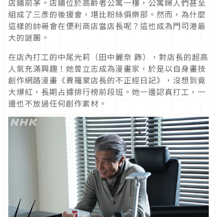
店鋪前茅。店鋪位於高齡者公寓一樓，公寓婦人們甚至
組成了三彥的後援會，堪比粉絲俱樂部。然而，為什麼
這樣的帥哥會在便利商店當店長呢？這也成為門司港最
大的謎團。
在店內打工的中尾光莉（田中麗奈 飾），對店長的超高
人氣充滿興趣！她曾立志成為漫畫家，於是以自身畫技
創作網路漫畫《費羅蒙店長的不正經日記》，沒想到竟
大爆紅，長期占據排行榜前段班。她一邊認真打工，一
邊也不放過任何創作素材。