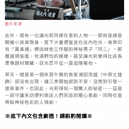
圖片來源
此外，還有一位讓光莉同樣在意的人物──那就是總是
開著小貨車現身、買下大量便當並在店內吃光、身穿印
有「萬事通」標誌綠色工作服的神祕男子「阿二」。那
種蓬頭垢面、充滿野性的模樣，甚至讓光莉覺得比店長
更像題材寶藏，目光忍不住一直追隨著他。
某天，總是第一個來買午餐的常客浦田茂雄（中原丈雄
飾）卻沒有出現，讓三彥開始感到不安，沒想到引發一
連串事件。也因此，光莉得知一個驚人的祕密
……
這是
一部守護來訪便利商店人們笑容的暖心喜劇，同時也是
帶點神祕色彩的人情劇。
※
底下內文包含劇透！請斟酌閱讀
※