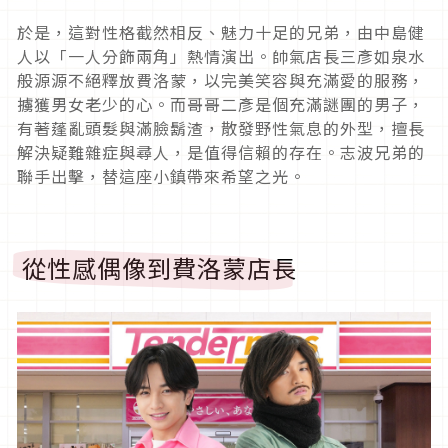
於是，這對性格截然相反、魅力十足的兄弟，由中島健
人以「一人分飾兩角」熱情演出。帥氣店長三彥如泉水
般源源不絕釋放費洛蒙，以完美笑容與充滿愛的服務，
擄獲男女老少的心。而哥哥二彥是個充滿謎團的男子，
有著蓬亂頭髮與滿臉鬍渣，散發野性氣息的外型，擅長
解決疑難雜症與尋人，是值得信賴的存在。志波兄弟的
聯手出擊，替這座小鎮帶來希望之光。
從性感偶像到費洛蒙店長