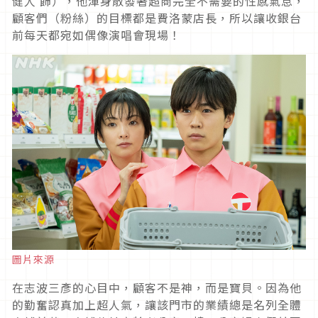
健人 飾），他渾身散發著超商完全不需要的性感氣息，
顧客們（粉絲）的目標都是費洛蒙店長，所以讓收銀台
前每天都宛如偶像演唱會現場！
圖片來源
在志波三彥的心目中，顧客不是神，而是寶貝。因為他
的勤奮認真加上超人氣，讓該門市的業績總是名列全體