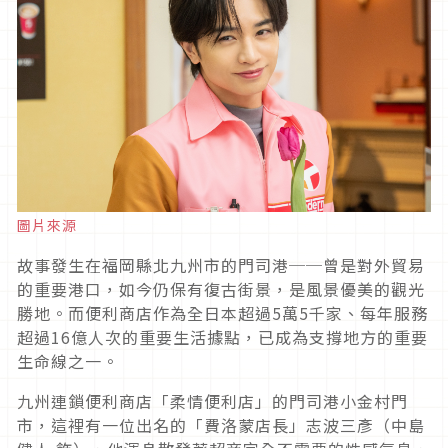
圖片來源
故事發生在福岡縣北九州市的門司港──曾是對外貿易
的重要港口，如今仍保有復古街景，是風景優美的觀光
勝地。而便利商店作為全日本超過
5
萬
5
千家、每年服務
超過
16
億人次的重要生活據點，已成為支撐地方的重要
生命線之一。
九州連鎖便利商店「柔情便利店」的門司港小金村門
市，這裡有一位出名的「費洛蒙店長」志波三彥（中島