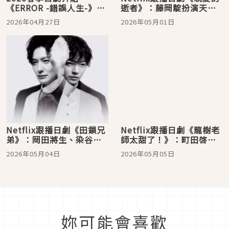
《ERROR -錯誤人生-》：
逝者》：藤岡靛扮演天才
畑芽育、志田未來雙主
法醫學者，攜手瀧內公美
2026年04月27日
2026年05月01日
演，充滿禁忌的友情故事
破解懸案！
Netflix跟播日劇《田鎖兄
Netflix跟播日劇《龍樹老
弟》：岡田將生、染谷將
師太甜了！》：町田啓太
太聯手追查真相，跨越時
化身孩子的溫柔守護者
2026年05月04日
2026年05月05日
效的執念與傷痛！
妳可能會喜歡