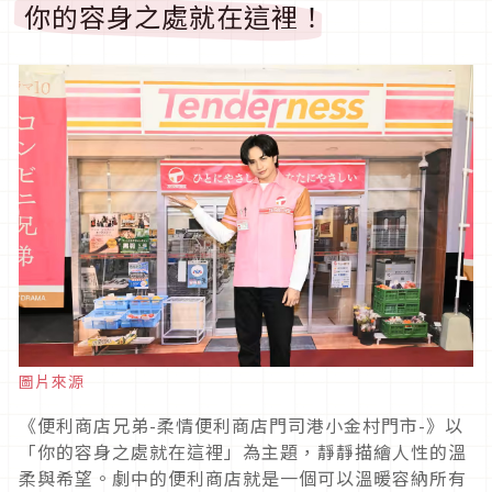
你的容身之處就在這裡！
圖片來源
《便利商店兄弟
-
柔情便利商店門司港小金村門市
-
》以
「你的容身之處就在這裡」為主題，靜靜描繪人性的溫
柔與希望。劇中的便利商店就是一個可以溫暖容納所有