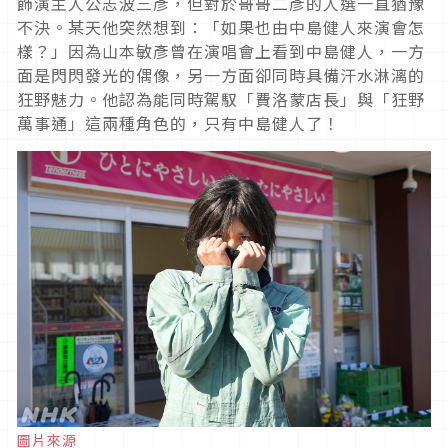
飾演主人公志波三彥，但對於哥哥二彥的人選一直猶豫
不決。某天他突然想到：「如果也由中島健人來演會怎
樣？」因為山本敏彥曾在演唱會上看到中島健人，一方
面是閃閃發光的偶像，另一方面卻同時具備汗水淋漓的
狂野魅力。他認為能同時駕馭「費洛蒙店長」與「狂野
萬事通」這兩種角色的，只有中島健人了！
圖片來源