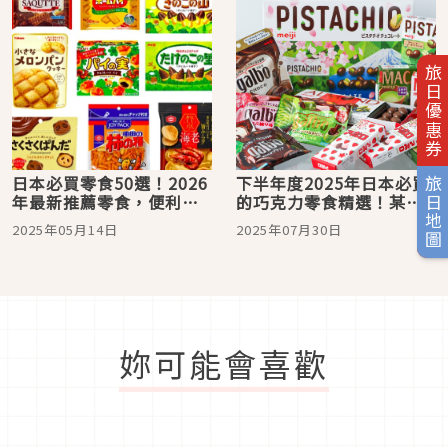
旅日優惠券
日本必買零食50選！2026
下半年度2025年日本必買
旅日地圖
年最新推薦零食，便利商
的巧克力零食精選！某樣
店、超市就能買到
商品竟賣了60年？還有幾
2025年05月14日
2025年07月30日
款在台灣竟買不到？
妳可能會喜歡