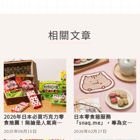
相關文章
2026年日本必買巧克力零
日本零食箱服務
食推薦！無論是人氣商
「snaq.me」，專為女兒
品、新品、日本限定這些
節特別推出的賀禮「三色
2025年06月15日
2026年02月27日
美味通通打包帶走它
沙布列餅乾禮盒」