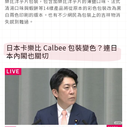
樂比洋芋片包裝，包含加樂比洋芋片的薄鹽口味、法式
清湯口味與蝦餅等14樣產品將從原本的彩色包裝改為黑
白兩色印刷的版本。也有不少網民為包裝上的吉祥物消
失感到難過。
日本卡樂比 Calbee 包裝變色？連日
本內閣也關切