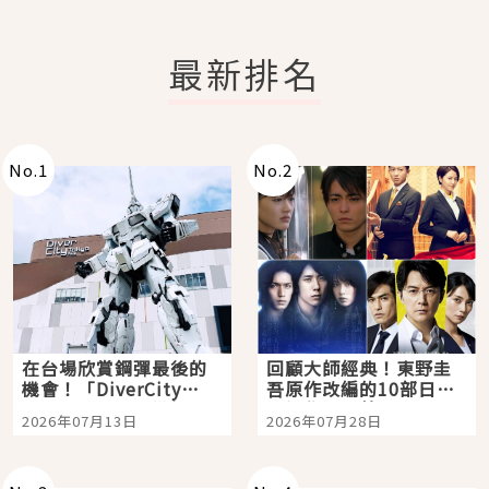
最新排名
No.
1
No.
2
在台場欣賞鋼彈最後的
回顧大師經典！東野圭
機會！「DiverCity
吾原作改編的10部日本
Tokyo Plaza」搭船、
影視作品推薦
2026年07月13日
2026年07月28日
購物、美食及夜景，一
次全體驗