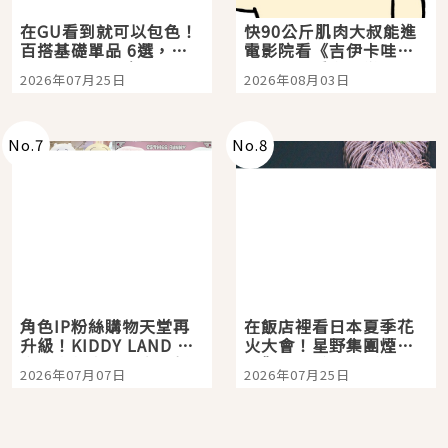
在GU看到就可以包色！
快90公斤肌肉大叔能進
百搭基礎單品 6選，閉
電影院看《吉伊卡哇》
眼全收也不心疼
嗎？日本重金屬樂團
2026年07月25日
2026年08月03日
「打首」會長與nagano
老師一同給出了答案
No.
7
No.
8
角色IP粉絲購物天堂再
在飯店裡看日本夏季花
升級！KIDDY LAND 原
火大會！星野集團煙火
宿店吉伊卡哇迎客，新
景觀飯店6選，讓你不用
2026年07月07日
2026年07月25日
開幕 OMOKADO 店3分
人擠人悠閒欣賞
即達