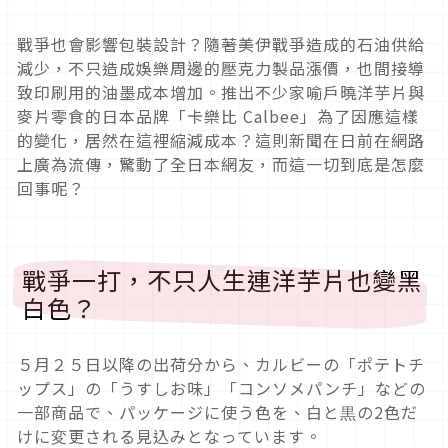
戰爭也會影響包裝設計？隨著美伊戰爭造成的石油供給
減少，不只造成娛樂周邊的壓克力製品漲價，也間接導
致印刷用的油墨成本增加。推出不少家喻戶曉洋芋片與
麥片零食的日本品牌「卡樂比 Calbee」為了因應這樣
的變化，居然在這裡縮減成本？這則新聞在日前在網路
上廣為流傳，驚動了全日本網友，而這一切到底是怎麼
回事呢？
戰爭一打，不只人生連洋芋片也變黑
白色？
５月２５日以降の出荷分から、カルビーの「ポテトチ
ップス」の「うすしお味」「コンソメパンチ」などの
一部商品で、パッケージに使う色を、白と黒の2色だ
けに変更される見込みとなっています。