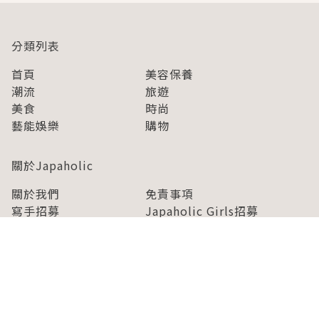
分類列表
首頁
美容保養
潮流
旅遊
美食
時尚
藝能娛樂
購物
關於Japaholic
關於我們
免責事項
寫手招募
Japaholic Girls招募
廣告、合作洽談
關鍵字列表
お問い合わせ