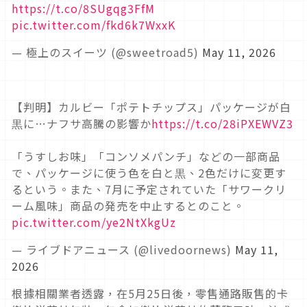
https://t.co/8SUgqg3FfM
pic.twitter.com/fkd6k7WxxK
— 極上のスイーツ (@sweetroad5)
May 11, 2026
【判明】カルビー「ポテトチップス」パッケージが白
黒に…ナフサ高騰の影響か
https://t.co/28iPXEWVZ3
「うすしお味」「コンソメパンチ」などの一部商品
で、パッケージに使う色を白と黒、2色だけに変更す
るという。また、7月に予定されていた「サワークリ
ーム風味」商品の発売を中止するとのこと。
pic.twitter.com/ye2NtXkgUz
— ライブドアニュース (@livedoornews)
May 11,
2026
根據相關業者透露，在5月25日後，零售通路販售的卡