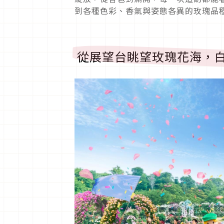
到各種色彩、香氣與姿態各異的玫瑰品
從展望台眺望玫瑰花海，