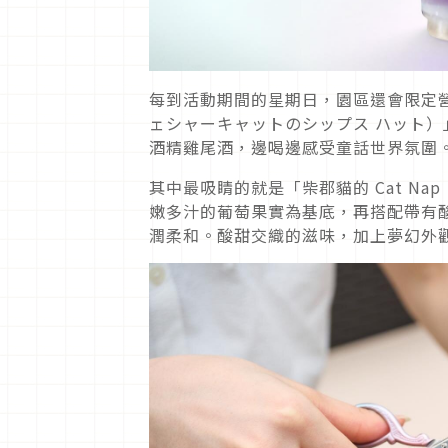
每到活動期間的星期日，園區還會限定營業
ェシャーキャットのシップス ハット
酒精雞尾酒，邊喝邊感受童話世界氛圍
其中最吸睛的就是「柴郡貓的 Cat N
嫩多汁的葡萄果實為基底，再搭配帶有
潤柔和。酸甜交織的滋味，加上夢幻外