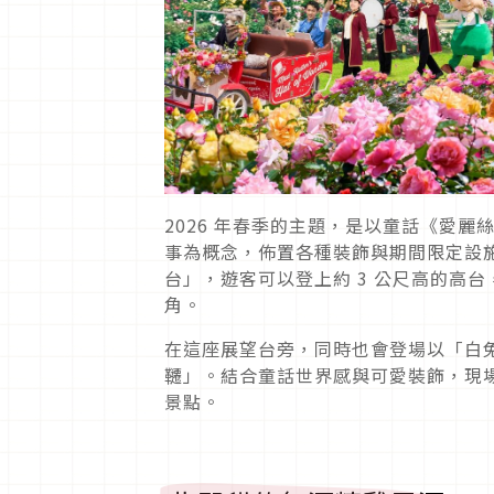
2026 年春季的主題，是以童話《愛
事為概念，佈置各種裝飾與期間限定設
台」，遊客可以登上約 3 公尺高的高
角。
在這座展望台旁，同時也會登場以「白
韆」。結合童話世界感與可愛裝飾，現
景點。