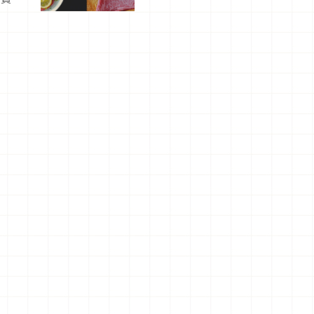
屬美食體
驗！