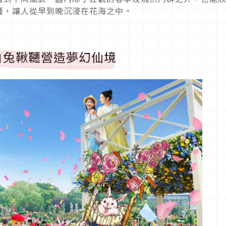
種，讓人從早到晚沉浸在花海之中。
白兔鞦韆營造夢幻仙境