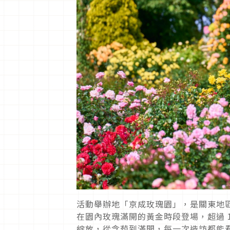
活動舉辦地「京成玫瑰園」，是關東地
在園內玫瑰滿開的黃金時段登場，超過 1,
綻放，從含苞到滿開，每一次造訪都能