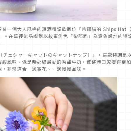
一個大人風格的無酒精調飲攤位「柴郡貓的 Ships Hat
）」。在這裡能品嚐到以故事角色「柴郡貓」為意象設計的特
。
ap（チェシャーキャットのキャットナップ）」，這款特調是
酸甜風味、像是柴郡貓最愛的香甜牛奶，使整體口感變得更
觀，非常適合一邊賞花、一邊慢慢品味。