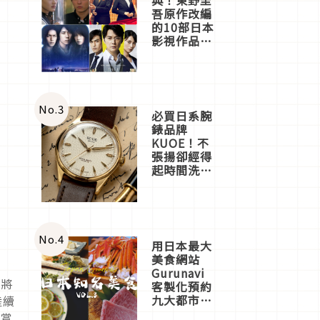
吾原作改編
的10部日本
影視作品推
薦
No.
3
必買日系腕
錶品牌
KUOE！不
張揚卻經得
起時間洗鍊
的經典之作
五選
No.
4
用日本最大
美食網站
Gurunavi
」將
客製化預約
九大都市餐
陸續
廳，打造專
欣賞