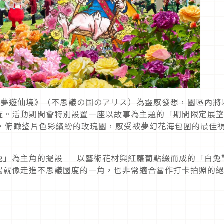
麗絲夢遊仙境》（不思議の国のアリス）為靈感發想，園區內將
施。活動期間會特別設置一座以故事為主題的「期間限定展
台，俯瞰整片色彩繽紛的玫瑰園，感受被夢幻花海包圍的最佳
兔」為主角的擺設——以藝術花材與紅蘿蔔點綴而成的「白兔
場就像走進不思議國度的一角，也非常適合當作打卡拍照的