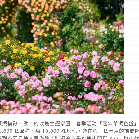
區規模數一數二的玫瑰主題樂園。春季活動「嘉年華調色盤
600 個品種、約 10,000 株玫瑰，會在約一個半月的期間
看到不同風貌。園內除了壯觀的春季玫瑰拱門群之外，也能