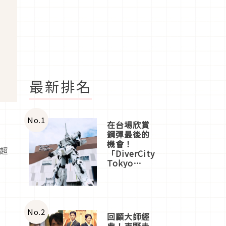
最新排名
No.
1
在台場欣賞
鋼彈最後的
機會！
的超
「DiverCity
Tokyo
Plaza」搭
船、購物、
美食及夜
景，一次全
體驗
No.
2
回顧大師經
典！東野圭