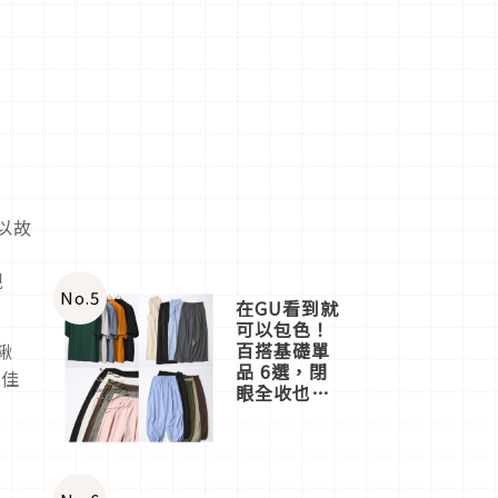
以故
望
視
No.
5
在GU看到就
可以包色！
百搭基礎單
鞦
品 6選，閉
絕佳
眼全收也不
心疼