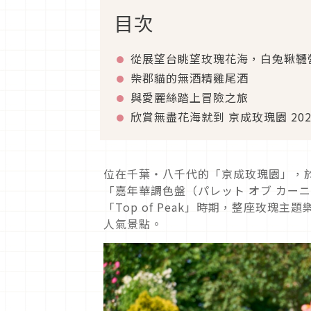
目次
從展望台眺望玫瑰花海，白兔鞦韆
柴郡貓的無酒精雞尾酒
與愛麗絲踏上冒險之旅
欣賞無盡花海就到 京成玫瑰園 20
位在千葉・八千代的「京成玫瑰園」，於2
「嘉年華調色盤（パレット オブ カー
「Top of Peak」時期，整座玫
人氣景點。