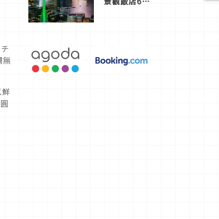
景觀飯店6
選，讓你不
用人擠人悠
閒欣賞
（チ
調無
以鮮
加圓