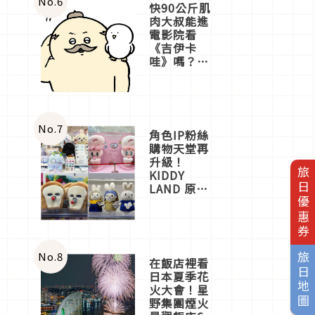
No.
6
快90公斤肌
肉大叔能進
電影院看
《吉伊卡
哇》嗎？日
本重金屬樂
團「打首」
會長與
nagano老師
一同給出了
No.
7
角色IP粉絲
答案
購物天堂再
升級！
旅日優惠券
KIDDY
LAND 原宿
店吉伊卡哇
迎客，新開
幕
OMOKADO
店3分即達
No.
8
旅日地圖
在飯店裡看
日本夏季花
火大會！星
野集團煙火