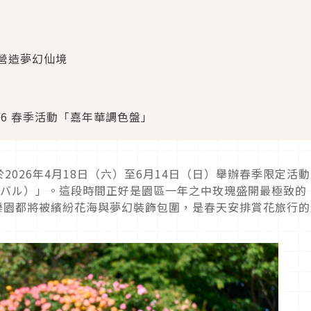
營造夢幻仙境
26 春季活動「嘉年華調色盤」
026年4月18日（六）至6月14日（日）舉辦春季限定活動
ニバル）」。這段時間正好是園區一年之中玫瑰盛開最極致的
瑰主題樂園都將被繽紛花海與夢幻裝飾包圍，是春天安排賞花旅行