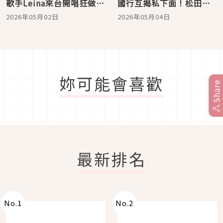
歌手Leina來台開唱狂做功
國行互揭私下面！松田元
課！為對發票學中文「想
太自封「成熟大人」，川
2026年05月02日
2026年05月04日
中獎再回來」
島如惠留的旅遊規劃竟只
得5分？
妳可能會喜歡
Share
最新排名
No.
1
No.
2