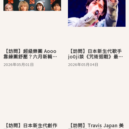
【訪問】超級樂團 Aooo
【訪問】日本新生代歌手
靠練團舒壓？六月新輯即
jo0ji談《咒術迴戰》最有
將登場！
感的一幕，「讓我重新反
2026年05月01日
2026年05月04日
思創作！」
【訪問】日本新生代創作
【訪問】Travis Japan 美