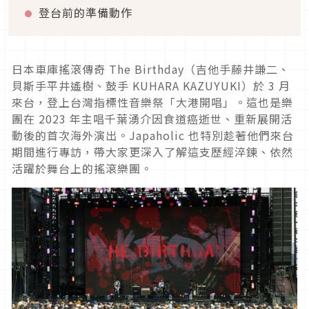
登台前的準備動作
日本車庫搖滾傳奇 The Birthday（吉他手藤井謙二、
貝斯手平井遙樹、鼓手 KUHARA KAZUYUKI）於 3 月
來台，登上台灣指標性音樂祭「大港開唱」。這也是樂
團在 2023 年主唱千葉湧介因食道癌逝世、重新展開活
動後的首次海外演出。Japaholic 也特別趁著他們來台
期間進行專訪，帶大家更深入了解這支歷經淬鍊、依然
活躍於舞台上的搖滾樂團。