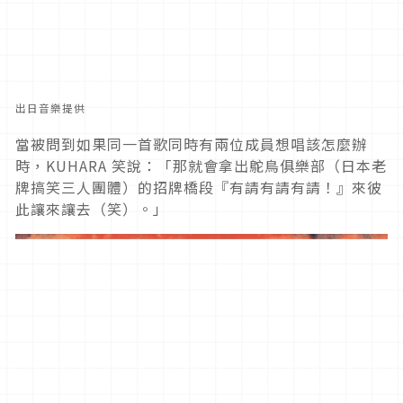
出日音樂提供
當被問到如果同一首歌同時有兩位成員想唱該怎麼辦
時，KUHARA 笑說：「那就會拿出鴕鳥俱樂部（日本老
牌搞笑三人團體）的招牌橋段『有請有請有請！』來彼
此讓來讓去（笑）。」