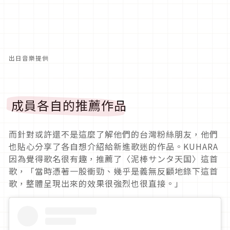
出日音樂提供
成員各自的推薦作品
而針對或許還不是這麼了解他們的台灣粉絲朋友，他們
也貼心分享了各自想介紹給新進歌迷的作品。KUHARA
因為覺得歌名很有趣，推薦了〈泥棒サンタ天国〉這首
歌，「當時憑著一股衝勁、幾乎是義無反顧地錄下這首
歌，整體呈現出來的效果很強烈也很直接。」