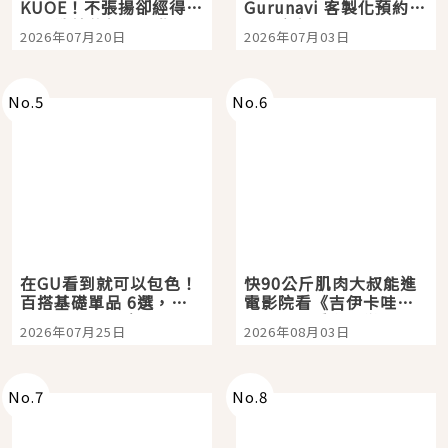
KUOE！不張揚卻經得起
Gurunavi 客製化預約九
時間洗鍊的經典之作五
大都市餐廳，打造專屬
2026年07月20日
2026年07月03日
選
美食體驗！
No.
5
No.
6
在GU看到就可以包色！
快90公斤肌肉大叔能進
百搭基礎單品 6選，閉
電影院看《吉伊卡哇》
眼全收也不心疼
嗎？日本重金屬樂團
2026年07月25日
2026年08月03日
「打首」會長與nagano
老師一同給出了答案
No.
7
No.
8