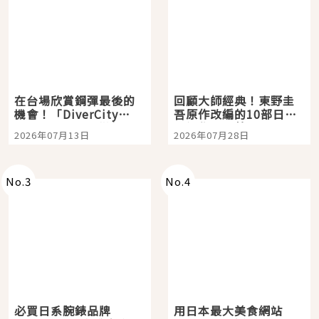
在台場欣賞鋼彈最後的
回顧大師經典！東野圭
機會！「DiverCity
吾原作改編的10部日本
Tokyo Plaza」搭船、
影視作品推薦
2026年07月13日
2026年07月28日
購物、美食及夜景，一
次全體驗
No.
3
No.
4
必買日系腕錶品牌
用日本最大美食網站