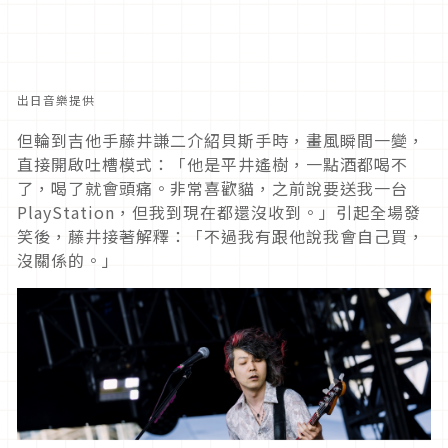
出日音樂提供
但輪到吉他手藤井謙二介紹貝斯手時，畫風瞬間一變，
直接開啟吐槽模式：「他是平井遙樹，一點酒都喝不
了，喝了就會頭痛。非常喜歡貓，之前說要送我一台
PlayStation，但我到現在都還沒收到。」引起全場發
笑後，藤井接著解釋：「不過我有跟他說我會自己買，
沒關係的。」