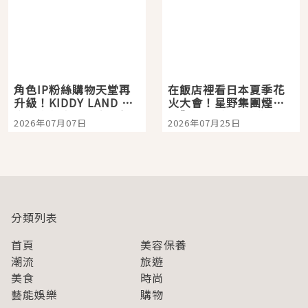
角色IP粉絲購物天堂再
在飯店裡看日本夏季花
升級！KIDDY LAND 原
火大會！星野集團煙火
宿店吉伊卡哇迎客，新
景觀飯店6選，讓你不用
2026年07月07日
2026年07月25日
開幕 OMOKADO 店3分
人擠人悠閒欣賞
即達
分類列表
首頁
美容保養
潮流
旅遊
美食
時尚
藝能娛樂
購物