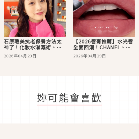
石原聰美抗老保養方法太
【2026唇膏推薦】水光唇
神了！化妝水灌溉術、練
全面回潮！CHANEL、
背、兩小時半身浴，養出
DIOR到M·A·C，打造日
2026年04月23日
2026年04月29日
緊緻飽滿美肌
本女生最愛「糖衣嘟嘟
唇」必看清單
妳可能會喜歡