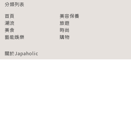
分類列表
首頁
美容保養
潮流
旅遊
美食
時尚
藝能娛樂
購物
關於Japaholic
關於我們
免責事項
寫手招募
Japaholic Girls招募
廣告、合作洽談
關鍵字列表
お問い合わせ