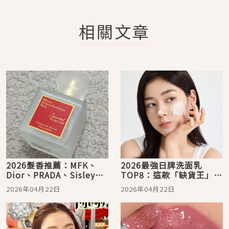
相關文章
2026髮香推薦：MFK、
2026最強日牌洗面乳
Dior、PRADA、Sisley，
TOP8：這款「缺貨王」洗
日本女生回頭率100%的持
完像水飛梭，毛孔乾淨到
2026年04月22日
2026年04月22日
香術全攻略
會發光