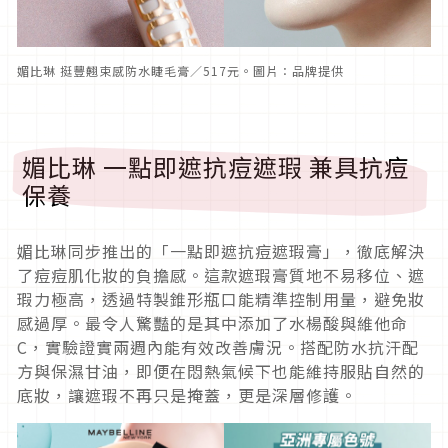
媚比琳 挺豐翹束感防水睫毛膏／517元。圖片：品牌提供
媚比琳 一點即遮抗痘遮瑕 兼具抗痘
保養
媚比琳同步推出的「一點即遮抗痘遮瑕膏」，徹底解決
了痘痘肌化妝的負擔感。這款遮瑕膏質地不易移位、遮
瑕力極高，透過特製錐形瓶口能精準控制用量，避免妝
感過厚。最令人驚豔的是其中添加了水楊酸與維他命
C，實驗證實兩週內能有效改善膚況。搭配防水抗汗配
方與保濕甘油，即便在悶熱氣候下也能維持服貼自然的
底妝，讓遮瑕不再只是掩蓋，更是深層修護。