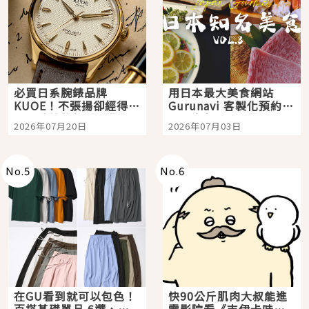
必買日系腕錶品牌
用日本最大美食網站
KUOE！不張揚卻經得起
Gurunavi 客製化預約九
時間洗鍊的經典之作五
大都市餐廳，打造專屬
2026年07月20日
2026年07月03日
選
美食體驗！
No.
5
No.
6
在GU看到就可以包色！
快90公斤肌肉大叔能進