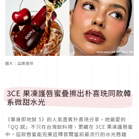
圖片：品牌提供
3CE 果凍護唇蜜疊擦出朴喜珗同款韓
系微甜水光
《單身即地獄 5》的人氣嘉賓朴喜珗分享，她最愛的
「QQ 感」不只在台灣飲料裡，更藏在 3CE 果凍護唇蜜
中。這款唇蜜能完美詮釋首爾當前最流行的水光唇趨