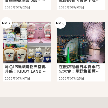
百搭基礎單品 6選，閉
電影院看《吉伊卡哇》
眼全收也不心疼
嗎？日本重金屬樂團
2026年07月25日
2026年08月03日
「打首」會長與nagano
老師一同給出了答案
No.
7
No.
8
角色IP粉絲購物天堂再
在飯店裡看日本夏季花
升級！KIDDY LAND 原
火大會！星野集團煙火
宿店吉伊卡哇迎客，新
景觀飯店6選，讓你不用
2026年07月07日
2026年07月25日
開幕 OMOKADO 店3分
人擠人悠閒欣賞
即達