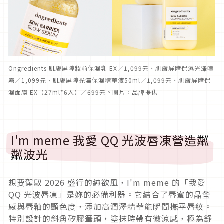
Ongredients 肌膚屏障妝前保濕乳 EX／1,099元、肌膚屏障保濕光澤噴
霧／1,099元、肌膚屏障光澤保濕精華液50ml／1,099元、肌膚屏障保
濕面膜 EX（27ml*6入）／699元。圖片：品牌提供
I'm meme 我愛 QQ 光波唇凍營造粼
粼波光
想要駕馭 2026 盛行的純欲風，I'm meme 的「我愛
QQ 光波唇凍」是妳的必備利器。它結合了唇蜜的晶瑩
感與唇釉的顯色度，添加高潤澤精華能瞬間撫平唇紋。
特別設計的斜角矽膠筆頭，塗抹時帶有微涼感，極為舒