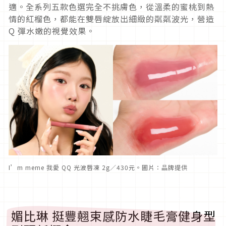
適。全系列五款色選完全不挑膚色，從溫柔的蜜桃到熱
情的紅榴色，都能在雙唇綻放出細緻的粼粼波光，營造
Q 彈水嫩的視覺效果。
I’m meme 我愛 QQ 光波唇凍 2g／430元。圖片：品牌提供
媚比琳 挺豐翹束感防水睫毛膏健身型