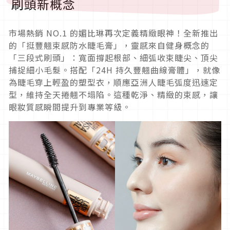
刷頭新概念
市場熱銷 NO.1 的媚比琳再次定義精緻眼神！全新推出
的「挺豐翹束感防水睫毛膏」，靈感來自健身概念的
「三段式刷頭」：寬面撐起根部、細弧收束睫尖、頂尖
捕捉細小毛髮。搭配「24H 持久豐翹曲線膏體」，就像
為睫毛穿上輕盈的塑型衣，順應亞洲人睫毛弧度迅速定
型，維持全天捲翹不塌陷。這種乾淨、精緻的束感，讓
眼妝質感瞬間提升到專業等級。