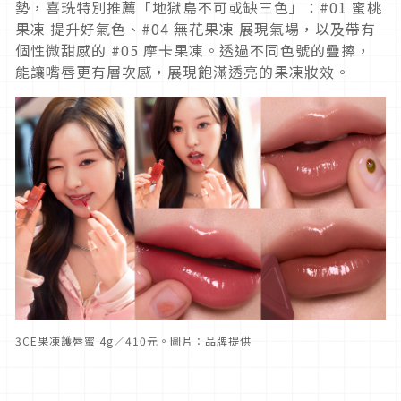
勢，喜珗特別推薦「地獄島不可或缺三色」：#01 蜜桃
果凍 提升好氣色、#04 無花果凍 展現氣場，以及帶有
個性微甜感的 #05 摩卡果凍。透過不同色號的疊擦，
能讓嘴唇更有層次感，展現飽滿透亮的果凍妝效。
3CE果凍護唇蜜 4g／410元。圖片：品牌提供