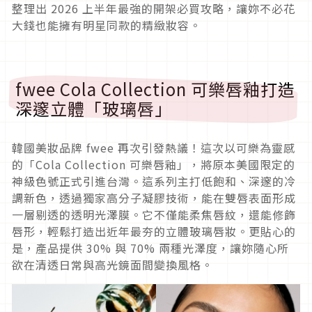
整理出 2026 上半年最強的開架必買攻略，讓妳不必花
大錢也能擁有明星同款的精緻妝容。
fwee Cola Collection 可樂唇釉打造
深邃立體「玻璃唇」
韓國美妝品牌 fwee 再次引發熱議！這次以可樂為靈感
的「Cola Collection 可樂唇釉」，將原本美國限定的
神級色號正式引進台灣。這系列主打低飽和、深邃的冷
調新色，透過獨家高分子凝膠技術，能在雙唇表面形成
一層剔透的透明光澤膜。它不僅能柔焦唇紋，還能修飾
唇形，輕鬆打造出近年最夯的立體玻璃唇妝。更貼心的
是，產品提供 30% 與 70% 兩種光澤度，讓妳隨心所
欲在清透日常與高光鏡面間變換風格。