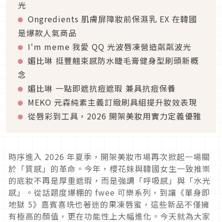
光
Ongredients 肌膚屏障妝前保濕乳 EX 在韓國
是爆款人氣商品
I'm meme 我愛 QQ 光波唇凍營造粼粼波光
媚比琳 挺豐翹束感防水睫毛膏健身型刷頭新概
念
媚比琳 一點即遮抗痘遮瑕 兼具抗痘保養
MEKO 元森純素主義訂緻刷具組提升妝效表現
從唇彩到工具，2026 開架美妝用實力定義優雅
時序進入 2026 年夏季，開架美妝市場再次掀起一場關
於「質感」的革命。今年，櫻花妹與韓國女生一致推崇
的底妝不再是厚重遮瑕，而是強調「呼吸感」與「水光
感」。從話題度爆棚的 fwee 可樂系列，到讓《單身即
地獄 5》嘉賓喜珗也著迷的果凍唇蜜，這些新品不僅擁
有極高的顏值，更在功能性上大幅進化。今天就為大家