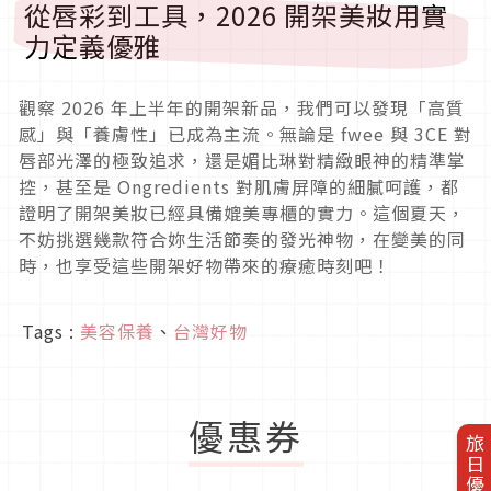
從唇彩到工具，2026 開架美妝用實
力定義優雅
觀察 2026 年上半年的開架新品，我們可以發現「高質
感」與「養膚性」已成為主流。無論是 fwee 與 3CE 對
唇部光澤的極致追求，還是媚比琳對精緻眼神的精準掌
控，甚至是 Ongredients 對肌膚屏障的細膩呵護，都
證明了開架美妝已經具備媲美專櫃的實力。這個夏天，
不妨挑選幾款符合妳生活節奏的發光神物，在變美的同
時，也享受這些開架好物帶來的療癒時刻吧！
Tags :
美容保養
、
台灣好物
優惠券
旅日優惠券