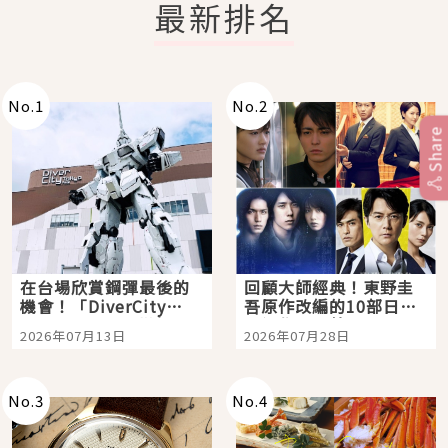
最新排名
No.
1
No.
2
Share
在台場欣賞鋼彈最後的
回顧大師經典！東野圭
機會！「DiverCity
吾原作改編的10部日本
Tokyo Plaza」搭船、
影視作品推薦
2026年07月13日
2026年07月28日
購物、美食及夜景，一
次全體驗
No.
3
No.
4