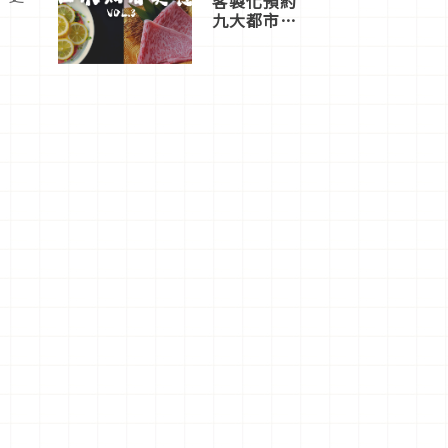
客製化預約
九大都市餐
廳，打造專
屬美食體
驗！