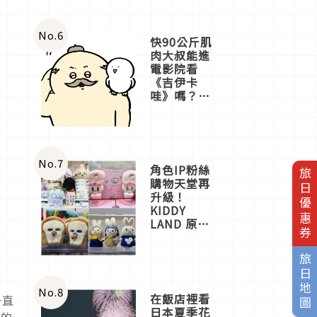
No.
6
快90公斤肌
肉大叔能進
電影院看
《吉伊卡
哇》嗎？日
本重金屬樂
團「打首」
會長與
nagano老師
一同給出了
No.
7
角色IP粉絲
旅日優惠券
答案
購物天堂再
升級！
KIDDY
LAND 原宿
店吉伊卡哇
迎客，新開
旅日地圖
幕
OMOKADO
店3分即達
No.
8
在飯店裡看
一直
日本夏季花
輩的