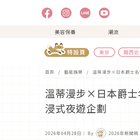
美容保養
潮流
東京
關西近
首頁
藝能娛樂
溫蒂漫步×日本爵士名團
溫蒂漫步×日本爵士名
浸式夜遊企劃
2026年04月28日
｜ By
2026年新聞稿