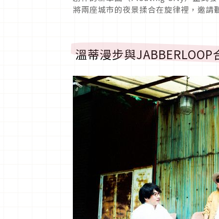
將兩座城市的夜景揉合在旋律裡，邀請
溫蒂漫步與JABBERLO