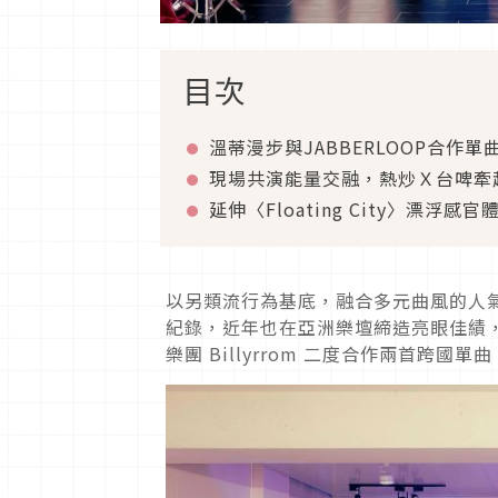
目次
溫蒂漫步與JABBERLOOP合作
現場共演能量交融，熱炒Ｘ台啤牽
延伸〈Floating City〉漂浮
以另類流行為基底，融合多元曲風的人氣樂
紀錄，近年也在亞洲樂壇締造亮眼佳績，20
樂團 Billyrrom 二度合作兩首跨國單曲 〈