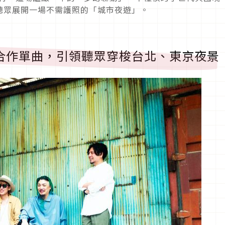
聽眾展開一場不需護照的「城市夜遊」。
OP合作單曲，引領聽眾穿梭台北、東京夜景