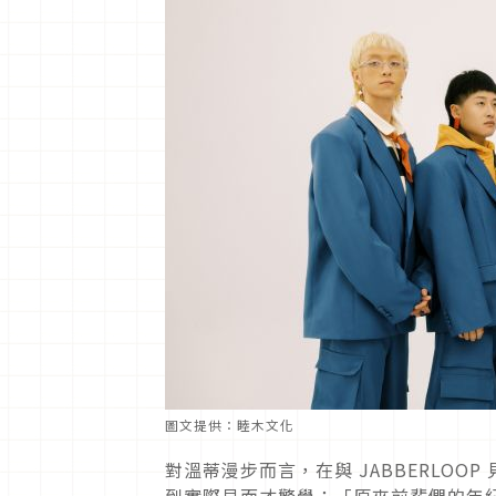
圖文提供：睦木文化
對溫蒂漫步而言，在與 JABBERLO
到實際見面才驚覺：「原來前輩們的年