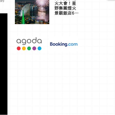
火大會！星
野集團煙火
景觀飯店6
選，讓你不
用人擠人悠
閒欣賞