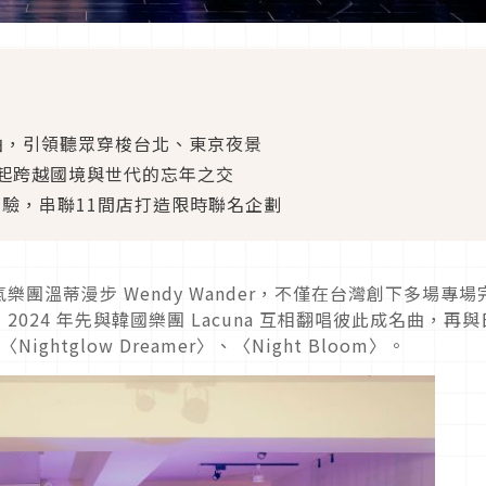
單曲，引領聽眾穿梭台北、東京夜景
起跨越國境與世代的忘年之交
感官體驗，串聯11間店打造限時聯名企劃
團溫蒂漫步 Wendy Wander，不僅在台灣創下多場專場
24 年先與韓國樂團 Lacuna 互相翻唱彼此成名曲，再與
Nightglow Dreamer〉、〈Night Bloom〉。