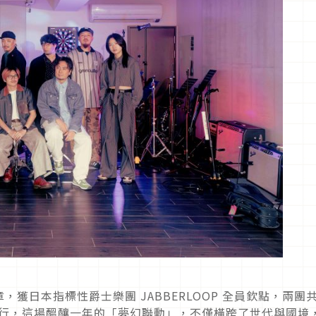
獲日本指標性爵士樂團 JABBERLOOP 全員欽點，兩團
〉正式發行，這場醞釀一年的「夢幻聯動」，不僅橫跨了世代與國境