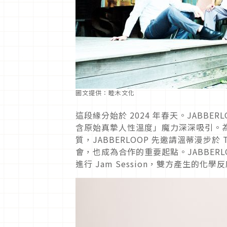
圖文提供：睦木文化
這段緣分始於 2024 年春天。JABB
含原始真摯人性溫度」魔力深深吸引。
質，JABBERLOOP 先邀請溫蒂漫步於
會，也成為合作的重要起點。JABBER
進行 Jam Session，雙方產生的化學