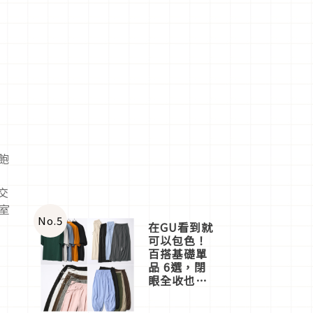
飽
特
交
室
No.
5
在GU看到就
可以包色！
百搭基礎單
品 6選，閉
眼全收也不
心疼