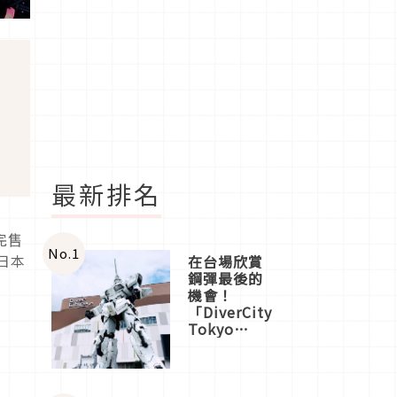
最新排名
完售
No.
1
日本
在台場欣賞
鋼彈最後的
機會！
「DiverCity
Tokyo
Plaza」搭
船、購物、
美食及夜
景，一次全