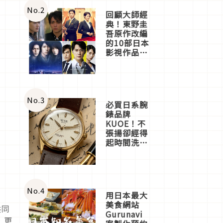
體驗
No.
2
回顧大師經
典！東野圭
吾原作改編
的10部日本
影視作品推
薦
No.
3
必買日系腕
錶品牌
KUOE！不
張揚卻經得
起時間洗鍊
的經典之作
五選
No.
4
用日本最大
美食網站
共同
Gurunavi
，更