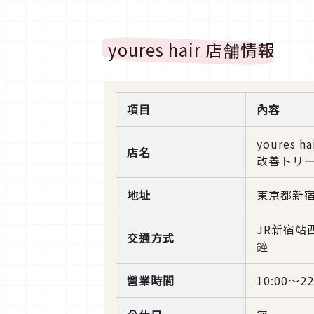
youres hair 店舗情報
項目
內容
youres 
店名
改善トリー
地址
東京都新宿
JR新宿站
交通方式
鐘
營業時間
10:00～