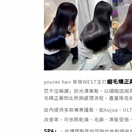
縮毛矯正
youres hair 新宿WEST主打
忍不住稱讚」的光澤美髮。以細緻諮詢
毛矯正藥劑比例與處理流程，盡量降低
店內提供多款專業護髮，如Aujua、UL
改善等，可依照乾燥、毛躁、漂髮受損
SPA」
，在調理髮質的同時也放鬆頭皮