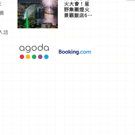
乾
火大會！星
野集團煙火
養
景觀飯店6
選，讓你不
用人擠人悠
入諮
閒欣賞
任