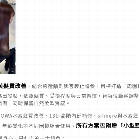
與髮質改善
，結合嚴選藥劑與客製化護髮，目標打造「周圍
為出發點，依照髮質、受損程度與日常習慣，替每位顧客調
損傷，同時保留自然柔軟質感。
TOWA水素髮質改善、13步高階內部補修、silmere與水素
所有方案皆附贈「小型
、年齡變化等不同困擾組合使用。
與身心，是此店的一大特色。