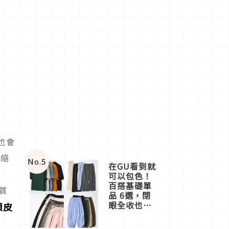
也會
整縮
No.
5
在GU看到就
可以包色！
百搭基礎單
髮質
品 6選，閉
眼全收也不
頭皮
心疼