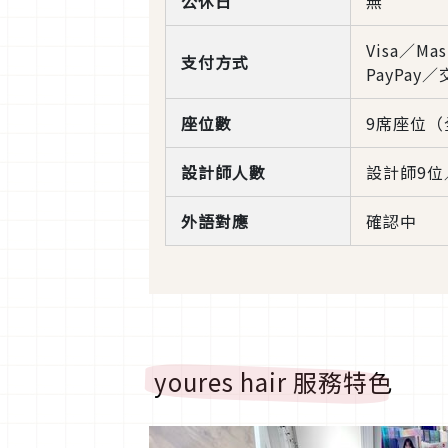
公休日
無
Visa／Mas
支付方式
PayPay
座位數
9席座位
設計師人數
設計師9位
外語對應
確認中
youres hair 服務特色