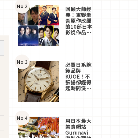
體驗
No.
2
回顧大師經
典！東野圭
吾原作改編
的10部日本
影視作品推
薦
No.
3
必買日系腕
錶品牌
KUOE！不
張揚卻經得
起時間洗鍊
的經典之作
五選
No.
4
用日本最大
美食網站
Gurunavi