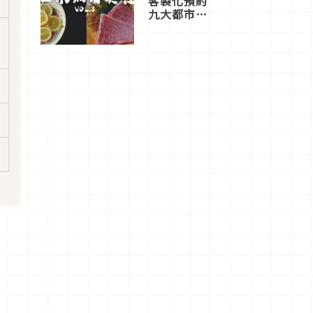
客製化預約
九大都市餐
廳，打造專
屬美食體
驗！