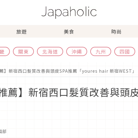
旅遊
美食
時尚
畿
關東
北海道
沖繩
九州
四國
新宿西口髮質改善與頭皮SPA推薦「youres hair 新宿WEST」
薦】新宿西口髮質改善與頭皮SP
編輯部