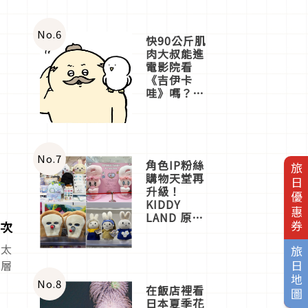
No.
6
快90公斤肌
肉大叔能進
電影院看
《吉伊卡
哇》嗎？日
本重金屬樂
團「打首」
會長與
nagano老師
一同給出了
No.
7
角色IP粉絲
旅日優惠券
答案
購物天堂再
升級！
KIDDY
LAND 原宿
次
店吉伊卡哇
迎客，新開
花太
旅日地圖
幕
與層
OMOKADO
店3分即達
No.
8
在飯店裡看
日本夏季花