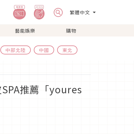
繁體中文
藝能娛樂
購物
中部北陸
中國
東北
A推薦「youres