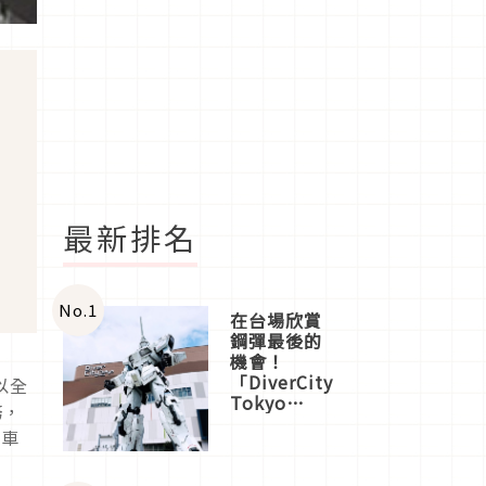
最新排名
No.
1
在台場欣賞
鋼彈最後的
機會！
「DiverCity
以全
Tokyo
務，
Plaza」搭
宿車
船、購物、
美食及夜
景，一次全