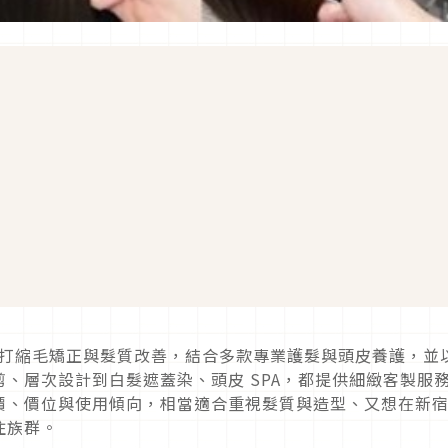
ir」主打縮毛矯正與髮質改善，結合多款專業護髮與頭皮養護，並
、層次設計到白髮遮蓋染、頭皮 SPA，都提供細緻客製服
價、價位與使用傾向，相當適合重視髮質與造型、又想在新
住族群。