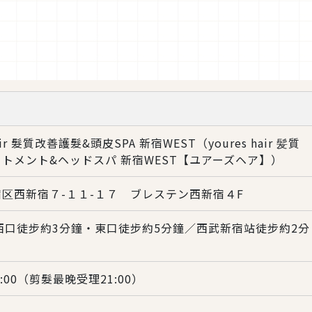
hair 髮質改善護髮&頭皮SPA 新宿WEST（youres hair 髪質
トメント&ヘッドスパ 新宿WEST【ユアーズヘア】）
区西新宿７-１１-１７ ブレステン西新宿４F
西口徒步約3分鐘・東口徒步約5分鐘／西武新宿站徒步約2分
22:00（剪髮最晚受理21:00）