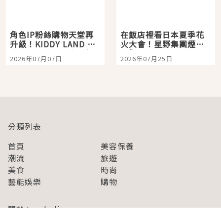
角色IP粉絲購物天堂再
在飯店裡看日本夏季花
升級！KIDDY LAND 原
火大會！星野集團煙火
宿店吉伊卡哇迎客，新
景觀飯店6選，讓你不用
2026年07月07日
2026年07月25日
開幕 OMOKADO 店3分
人擠人悠閒欣賞
即達
分類列表
首頁
美容保養
潮流
旅遊
美食
時尚
藝能娛樂
購物
關於Japaholic