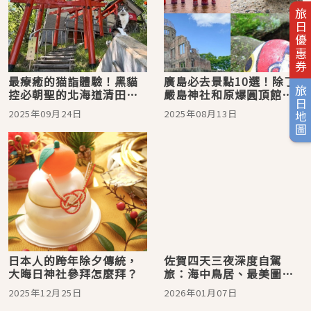
旅日優惠券
最療癒的猫詣體驗！黑貓
廣島必去景點10選！除了
旅日地圖
控必朝聖的北海道清田稻
嚴島神社和原爆圓頂館，
荷神社
還有夢幻兔島、文青貓道
2025年09月24日
2025年08月13日
與感動人心的自然風光
日本人的跨年除夕傳統，
佐賀四天三夜深度自駕
大晦日神社參拜怎麼拜？
旅：海中鳥居、最美圖書
館、美肌溫泉與螃蟹宴席
2025年12月25日
2026年01月07日