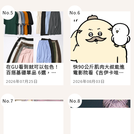
No.
5
No.
6
在GU看到就可以包色！
快90公斤肌肉大叔能進
百搭基礎單品 6選，閉
電影院看《吉伊卡哇》
眼全收也不心疼
嗎？日本重金屬樂團
2026年07月25日
2026年08月03日
「打首」會長與nagano
老師一同給出了答案
No.
7
No.
8