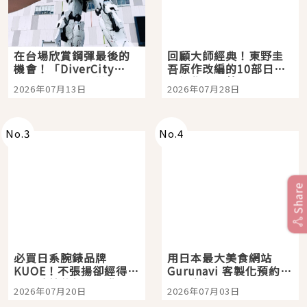
在台場欣賞鋼彈最後的
回顧大師經典！東野圭
機會！「DiverCity
吾原作改編的10部日本
Tokyo Plaza」搭船、
影視作品推薦
2026年07月13日
2026年07月28日
購物、美食及夜景，一
次全體驗
No.
3
No.
4
Share
必買日系腕錶品牌
用日本最大美食網站
KUOE！不張揚卻經得起
Gurunavi 客製化預約九
時間洗鍊的經典之作五
大都市餐廳，打造專屬
2026年07月20日
2026年07月03日
選
美食體驗！