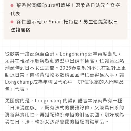
蔡秀彬演繹Épure斜背袋！溫柔系日法混血穿搭
代表
徐仁國示範Le Smart托特包！男生也能駕馭日
法韓風格
從歐美一路延燒至亞洲，Longchamp近年再度翻紅，
尤其在韓星私服與戲劇造型中出鏡率極高，也讓這股熱
潮延伸到日本女生之間。2026春夏系列不只在設計上更
貼近日常，價格帶相較多數精品品牌也更容易入手，讓
Longchamp成為年輕世代心中「CP值很高的入門精品
包」代表。
更關鍵的是，Longchamp的設計語言本身就帶有一種
「日法混血感」，既有法式的優雅線條，又兼具日系的
清新與實用性，再搭配韓系穿搭的俐落氛圍，剛好成為
現在日、法、韓系女孩都會愛的搭配關鍵單品。