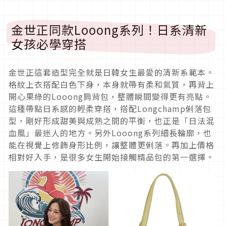
金世正同款Looong系列！日系清新
女孩必學穿搭
金世正這套造型完全就是日韓女生最愛的清新系範本。
格紋上衣搭配白色下身，本身就帶有柔和氣質，再背上
開心果綠的Looong肩背包，整體瞬間變得更有亮點。
這種帶點日系感的輕柔穿搭，搭配Longchamp俐落包
型，剛好形成甜美與成熟之間的平衡，也正是「日法混
血風」最迷人的地方。另外Looong系列細長輪廓，也
能在視覺上修飾身形比例，讓整體更俐落。再加上價格
相對好入手，是很多女生開始接觸精品包的第一選擇。