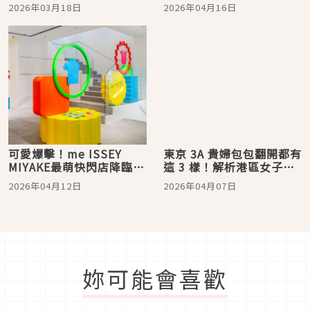
最強女星 IT BAG一次看！
單曝光、Karina這顆低調
2026年03月18日
2026年04月16日
又高級
可愛爆擊！me ISSEY
東京 3A 貴婦包包翻開都有
MIYAKE最萌快閃店降臨、
這 3 樣！解析港區女子的
直接被霓虹色洗版…限定
精緻秘密：PRADA、
2026年04月12日
2026年04月07日
商品＋巨型扭蛋機，小心
YSL、DIOR限量美妝成為
荷包失守
社交標配
妳可能會喜歡