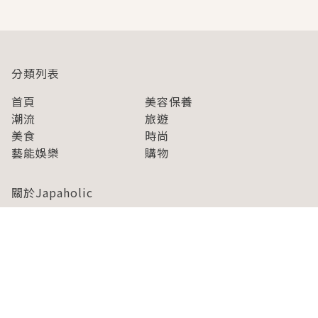
分類列表
首頁
美容保養
潮流
旅遊
美食
時尚
藝能娛樂
購物
關於Japaholic
關於我們
免責事項
寫手招募
Japaholic Girls招募
廣告、合作洽談
關鍵字列表
お問い合わせ