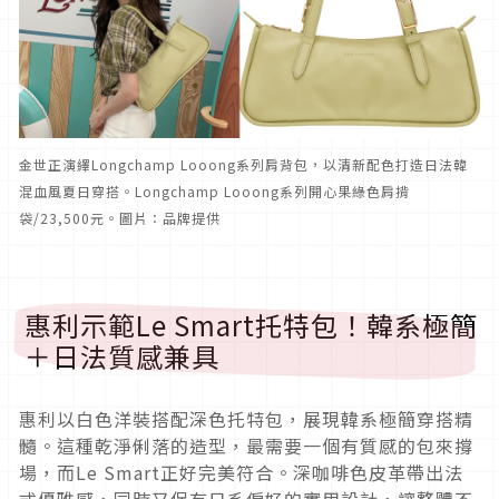
金世正演繹Longchamp Looong系列肩背包，以清新配色打造日法韓
混血風夏日穿搭。Longchamp Looong系列開心果綠色肩揹
袋/23,500元。圖片：品牌提供
惠利示範Le Smart托特包！韓系極簡
＋日法質感兼具
惠利以白色洋裝搭配深色托特包，展現韓系極簡穿搭精
髓。這種乾淨俐落的造型，最需要一個有質感的包來撐
場，而Le Smart正好完美符合。深咖啡色皮革帶出法