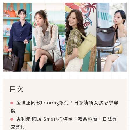
目次
金世正同款Looong系列！日系清新女孩必學穿
搭
惠利示範Le Smart托特包！韓系極簡＋日法質
感兼具