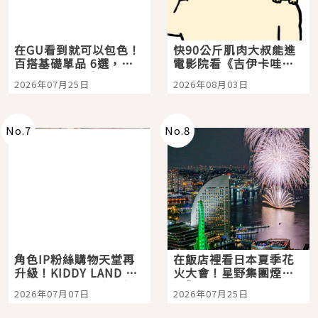
在GU看到就可以包色！
快90公斤肌肉大叔能進
百搭基礎單品 6選，閉
電影院看《吉伊卡哇》
眼全收也不心疼
嗎？日本重金屬樂團
2026年07月25日
2026年08月03日
「打首」會長與nagano
老師一同給出了答案
No.
7
No.
8
角色IP粉絲購物天堂再
在飯店裡看日本夏季花
升級！KIDDY LAND 原
火大會！星野集團煙火
宿店吉伊卡哇迎客，新
景觀飯店6選，讓你不用
2026年07月07日
2026年07月25日
開幕 OMOKADO 店3分
人擠人悠閒欣賞
即達