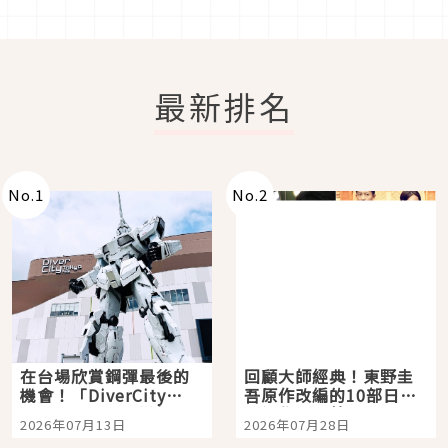
最新排名
No.
1
No.
2
在台場欣賞鋼彈最後的
回顧大師經典！東野圭
機會！「DiverCity
吾原作改編的10部日本
Tokyo Plaza」搭船、
影視作品推薦
2026年07月13日
2026年07月28日
購物、美食及夜景，一