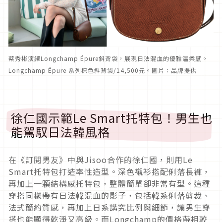
蔡秀彬演繹Longchamp Épure斜背袋，展現日法混血的優雅溫柔感。
Longchamp Épure 系列棕色斜背袋/14,500元。圖片：品牌提供
徐仁國示範Le Smart托特包！男生也
能駕馭日法韓風格
在《訂閱男友》中與Jisoo合作的徐仁國，則用Le
Smart托特包打造率性造型。深色襯衫搭配俐落長褲，
再加上一顆結構感托特包，整體簡單卻非常有型。這種
穿搭同樣帶有日法韓混血的影子，包括韓系俐落剪裁、
法式簡約質感，再加上日系講究比例與細節，讓男生穿
搭也能顯得乾淨又高級。而Longchamp的價格帶相較