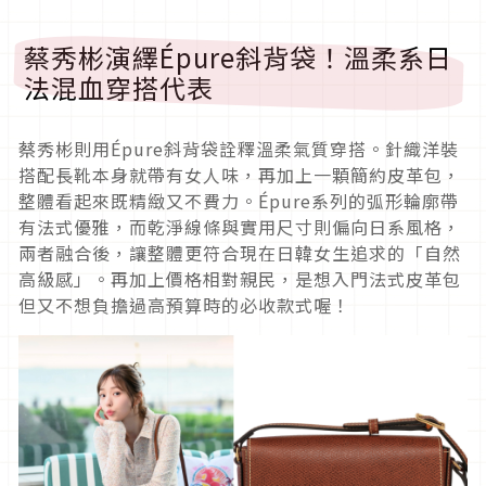
蔡秀彬演繹Épure斜背袋！溫柔系日
法混血穿搭代表
蔡秀彬則用Épure斜背袋詮釋溫柔氣質穿搭。針織洋裝
搭配長靴本身就帶有女人味，再加上一顆簡約皮革包，
整體看起來既精緻又不費力。Épure系列的弧形輪廓帶
有法式優雅，而乾淨線條與實用尺寸則偏向日系風格，
兩者融合後，讓整體更符合現在日韓女生追求的「自然
高級感」。再加上價格相對親民，是想入門法式皮革包
但又不想負擔過高預算時的必收款式喔！