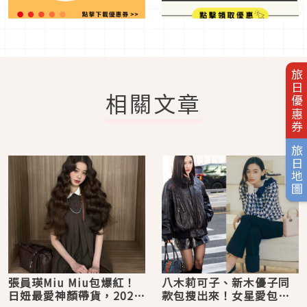
旅日優惠券
相關文章
旅日地圖
張員瑛Miu Miu包爆紅！
八木莉可子、新木優子同
日妞最愛神顏帶貨，2026
款包搜出來！女星愛包清