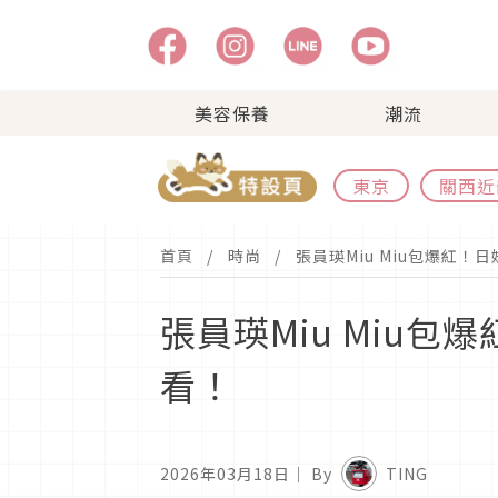
美容保養
潮流
東京
關西近
首頁
時尚
張員瑛Miu Miu包爆紅！日
張員瑛Miu Miu包
看！
2026年03月18日
｜ By
TING