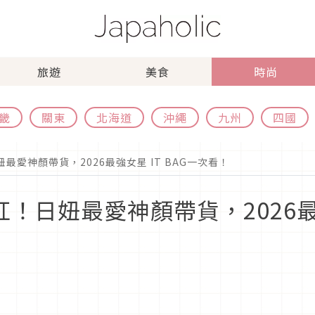
旅遊
美食
時尚
畿
關東
北海道
沖繩
九州
四國
妞最愛神顏帶貨，2026最強女星 IT BAG一次看！
爆紅！日妞最愛神顏帶貨，2026最強