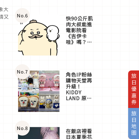
象大
No.
6
睛又
快90公斤肌
！
肉大叔能進
電影院看
《吉伊卡
哇》嗎？日
本重金屬樂
團「打首」
會長與
nagano老師
一同給出了
No.
7
角色IP粉絲
旅日優惠券
答案
購物天堂再
升級！
KIDDY
LAND 原宿
店吉伊卡哇
迎客，新開
旅日地圖
幕
OMOKADO
店3分即達
No.
8
在飯店裡看
日本夏季花