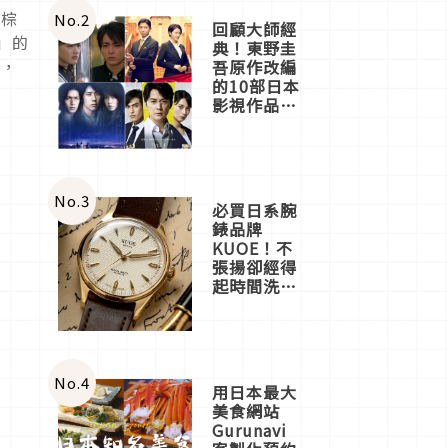
體驗
深棕
No.
2
回顧大師經
」
的
典！東野圭
髦，
吾原作改編
的10部日本
影視作品推
薦
No.
3
必買日系腕
錶品牌
KUOE！不
張揚卻經得
起時間洗鍊
的經典之作
五選
No.
4
用日本最大
美食網站
Gurunavi