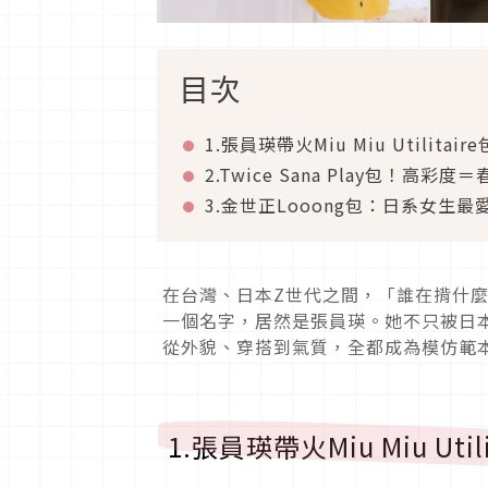
目次
1.張員瑛帶火Miu Miu Utilita
2.Twice Sana Play包！高
3.金世正Looong包：日系女生
在台灣、日本Z世代之間，「
誰在揹什
一個名字，居然是張員瑛。她不只被日
從外貌、穿搭到氣質，
全都成為模仿範本
1.張員瑛帶火Miu Miu Ut