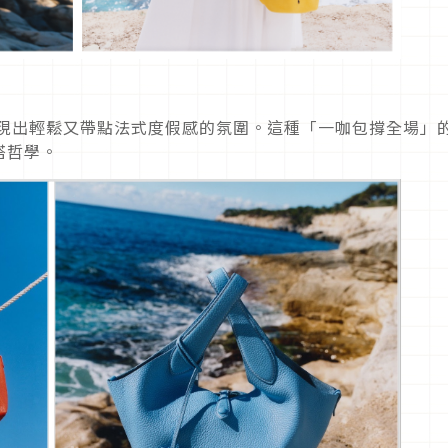
現出輕鬆又帶點法式度假感的氛圍。這種「一咖包撐全場」
搭哲學。