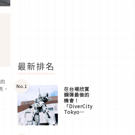
最新排名
鍵的
No.
1
表，
在台場欣賞
鋼彈最後的
機會！
「DiverCity
Tokyo
Plaza」搭
船、購物、
美食及夜
景，一次全