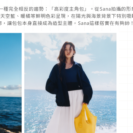
另一種完全相反的趨勢：「高彩度主角包」。從Sana拍攝的形
黃、天空藍、暖橘等鮮明色彩呈現，
在陽光與海景背景下特別吸
廓，
讓包包本身直接成為造型主體，Sana這樣搭實在有夠帥