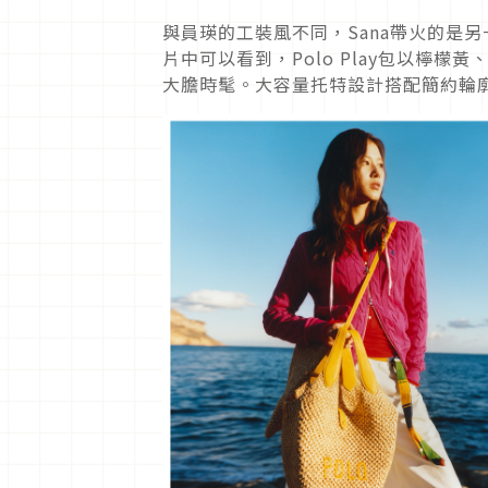
與員瑛的工裝風不同，Sana帶火的是
片中可以看到，Polo Play包以檸檬
大膽時髦。大容量托特設計搭配簡約輪