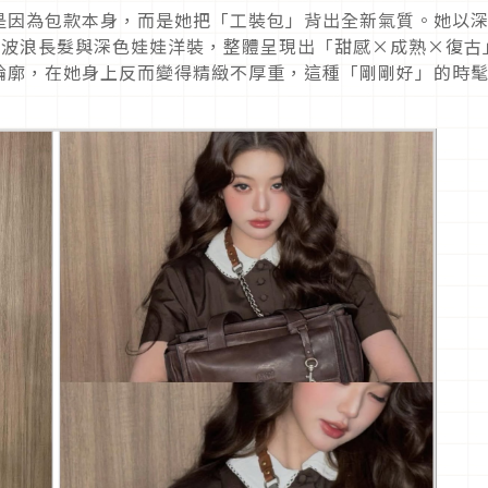
是因為包款本身，而是她把「
工裝包」背出全新氣質。她以
古波浪長髮與深色娃娃洋裝，整體呈現出「甜感×成熟×復古
輪廓，
在她身上反而變得精緻不厚重，這種「剛剛好」的時