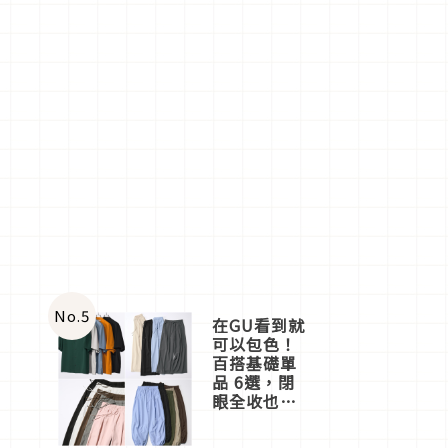
No.
5
在GU看到就
可以包色！
百搭基礎單
品 6選，閉
眼全收也不
心疼