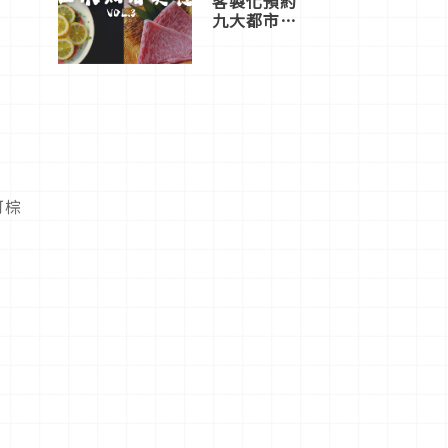
客製化預約
九大都市餐
廳，打造專
屬美食體
驗！
可棕