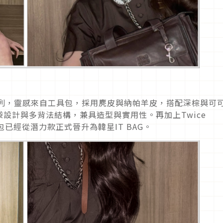
ire系列，靈感來自工具包，
採用麂皮與納帕羊皮，搭配深棕與可
袋設計與多背法結構，兼具造型與實用性。再加上Twice
包已經從潛力款正式晉升為韓星IT BAG。