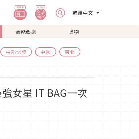
繁體中文
藝能娛樂
購物
中部北陸
中國
東北
女星 IT BAG一次