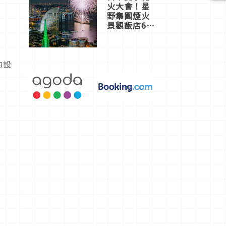
火大會！星
野集團煙火
景觀飯店6
選，讓你不
用人擠人悠
閒欣賞
的設