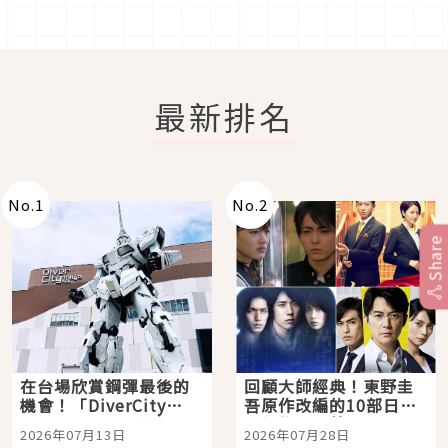
最新排名
No.
1
No.
2
Share
在台場欣賞鋼彈最後的
回顧大師經典！東野圭
機會！「DiverCity
吾原作改編的10部日本
Tokyo Plaza」搭船、
影視作品推薦
2026年07月13日
2026年07月28日
購物、美食及夜景，一