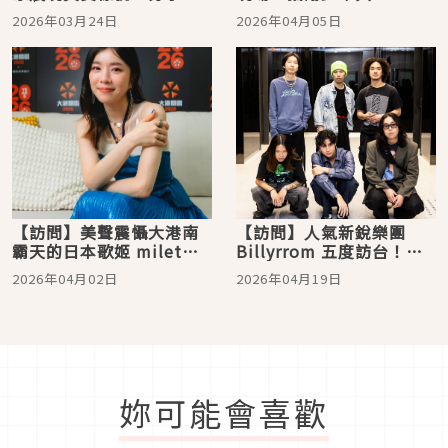
台與柯基的可愛邂逅，最
D 跨國碰撞音樂與文化火
2026年03月24日
2026年04月05日
愛歌單竟是海豚刑警
花
【訪問】美聲震懾大港南
【訪問】人氣新銳樂團
霸天的日本歌姬 milet，
Billyrrom 五度訪台！挑
分享願意接納不完美自己
戰台灣伴手禮「臭豆腐泡
2026年04月02日
2026年04月19日
的心路歷程
麵」 在台灣宣布主流出道
妳可能會喜歡