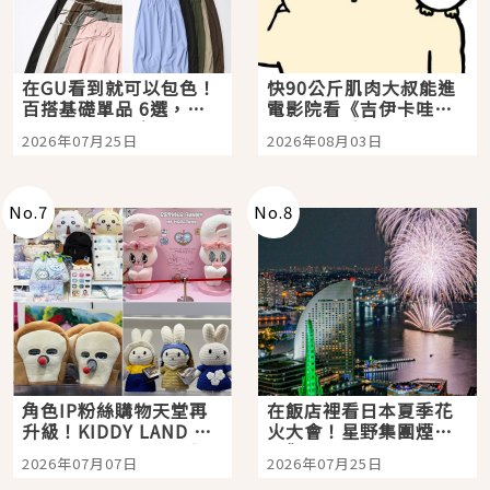
在GU看到就可以包色！
快90公斤肌肉大叔能進
百搭基礎單品 6選，閉
電影院看《吉伊卡哇》
眼全收也不心疼
嗎？日本重金屬樂團
2026年07月25日
2026年08月03日
「打首」會長與nagano
老師一同給出了答案
No.
7
No.
8
角色IP粉絲購物天堂再
在飯店裡看日本夏季花
升級！KIDDY LAND 原
火大會！星野集團煙火
宿店吉伊卡哇迎客，新
景觀飯店6選，讓你不用
2026年07月07日
2026年07月25日
開幕 OMOKADO 店3分
人擠人悠閒欣賞