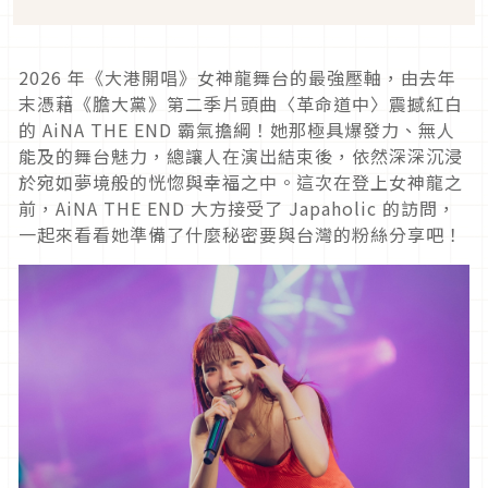
2026 年《大港開唱》女神龍舞台的最強壓軸，由去年
末憑藉《膽大黨》第二季片頭曲〈革命道中〉震撼紅白
的 AiNA THE END 霸氣擔綱！她那極具爆發力、無人
能及的舞台魅力，總讓人在演出結束後，依然深深沉浸
於宛如夢境般的恍惚與幸福之中。這次在登上女神龍之
前，AiNA THE END 大方接受了 Japaholic 的訪問，
一起來看看她準備了什麼秘密要與台灣的粉絲分享吧！