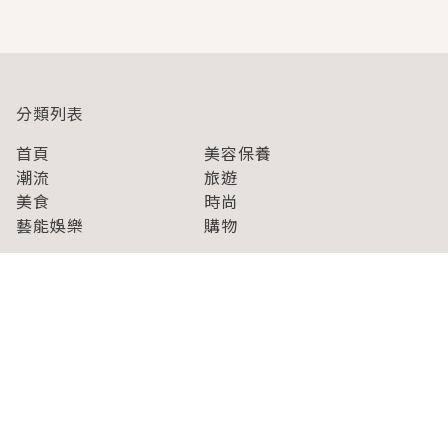
即達
分類列表
首頁
美容保養
潮流
旅遊
美食
時尚
藝能娛樂
購物
關於Japaholic
關於我們
免責事項
寫手招募
Japaholic Girls招募
廣告、合作洽談
關鍵字列表
お問い合わせ