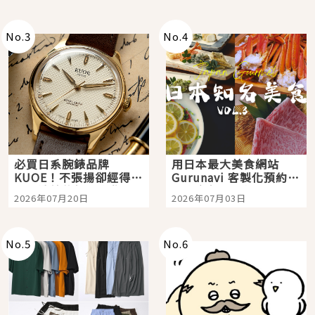
次全體驗
No.
3
No.
4
必買日系腕錶品牌
用日本最大美食網站
KUOE！不張揚卻經得起
Gurunavi 客製化預約九
時間洗鍊的經典之作五
大都市餐廳，打造專屬
2026年07月20日
2026年07月03日
選
美食體驗！
No.
5
No.
6