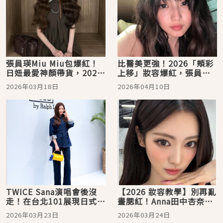
張員瑛Miu Miu包爆紅！
比醫美更強！2026「頰彩
日妞最愛神顏帶貨，2026
上移」妝容爆紅，張員
最強女星 IT BAG一次看！
瑛、今田美櫻靠「這位
2026年03月18日
2026年04月10日
置」視覺減齡5歲！
TWICE Sana演唱會後沒
【2026 妝容教學】別再亂
走！在台北101展現日式優
畫腮紅！Anna田中杏奈
雅休閒風，這顆Polo「金
「害羞紅暈妝」公式：重
2026年03月23日
2026年03月24日
絲雀黃桶包＋小熊吊飾」
心頰彩＋校色遮瑕，蠟黃