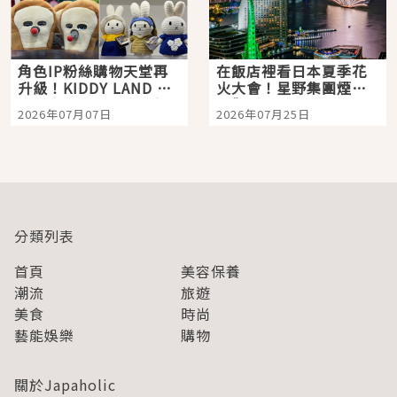
角色IP粉絲購物天堂再
在飯店裡看日本夏季花
升級！KIDDY LAND 原
火大會！星野集團煙火
宿店吉伊卡哇迎客，新
景觀飯店6選，讓你不用
2026年07月07日
2026年07月25日
開幕 OMOKADO 店3分
人擠人悠閒欣賞
即達
分類列表
首頁
美容保養
潮流
旅遊
美食
時尚
藝能娛樂
購物
關於Japaholic