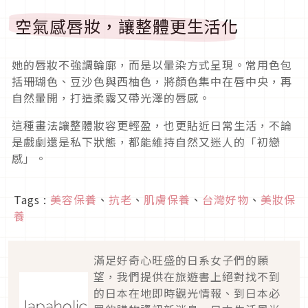
空氣感唇妝，讓整體更生活化
她的唇妝不強調輪廓，而是以暈染方式呈現。常用色包
括珊瑚色、豆沙色與西柚色，將顏色集中在唇中央，再
自然暈開，打造柔霧又帶光澤的唇感。
這種畫法讓整體妝容更輕盈，也更貼近日常生活，不論
是戲劇還是私下狀態，都能維持自然又迷人的「初戀
感」。
Tags :
美容保養
、
抗老
、
肌膚保養
、
台灣好物
、
美妝保
養
滿足好奇心旺盛的日系女子們的願
望，我們提供在旅遊書上絕對找不到
的日本在地即時觀光情報、到日本必