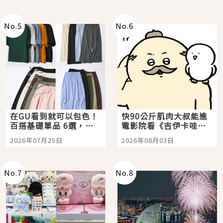
No.
5
No.
6
在GU看到就可以包色！
快90公斤肌肉大叔能進
百搭基礎單品 6選，閉
電影院看《吉伊卡哇》
眼全收也不心疼
嗎？日本重金屬樂團
2026年07月25日
2026年08月03日
「打首」會長與nagano
老師一同給出了答案
No.
7
No.
8