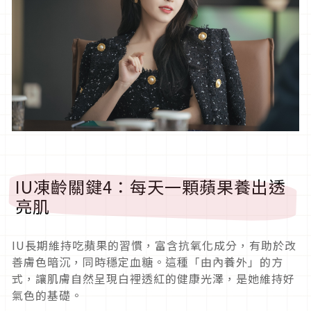
IU凍齡關鍵4：每天一顆蘋果養出透
亮肌
IU長期維持吃蘋果的習慣，富含抗氧化成分，有助於改
善膚色暗沉，同時穩定血糖。這種「由內養外」的方
式，讓肌膚自然呈現白裡透紅的健康光澤，是她維持好
氣色的基礎。