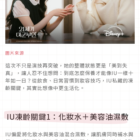
圖片來源
這次不只是演技再突破，她的整體狀態更是「美到失
真」，讓人忍不住想問：到底怎麼保養才能像IU一樣十
年如一日？從飲食、日常習慣到妝容技巧，IU私藏的凍
齡關鍵，其實比想像中更生活化。
IU凍齡關鍵1：化妝水＋美容油濕敷
IU偏愛將化妝水與美容油混合濕敷，讓肌膚同時補水與