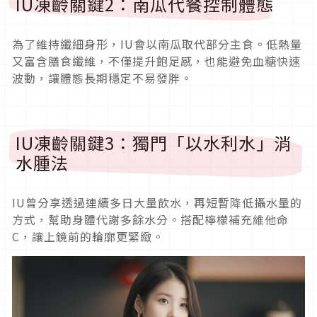
IU凍齡關鍵2：南瓜代餐控制體態
為了維持纖細身形，IU會以南瓜取代部分主食。低熱量
又富含膳食纖維，不僅提升飽足感，也能避免血糖快速
波動，讓體態長期穩定不易發胖。
IU凍齡關鍵3：獨門「以水利水」消
水腫法
IU曾分享透過連續多日大量飲水，再短暫降低攝水量的
方式，幫助身體代謝多餘水分。搭配檸檬補充維他命
C，讓上鏡前的輪廓更緊緻。