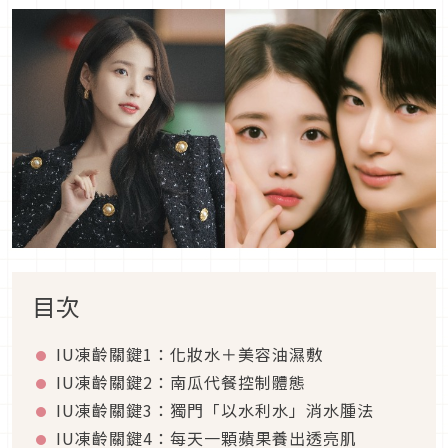
目次
IU凍齡關鍵1：化妝水＋美容油濕敷
IU凍齡關鍵2：南瓜代餐控制體態
IU凍齡關鍵3：獨門「以水利水」消水腫法
IU凍齡關鍵4：每天一顆蘋果養出透亮肌