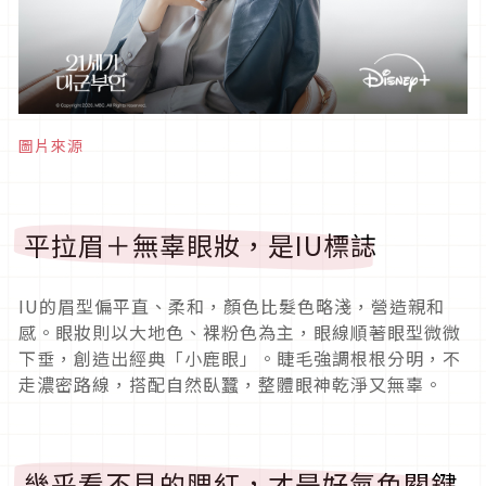
圖片來源
平拉眉＋無辜眼妝，是IU標誌
IU的眉型偏平直、柔和，顏色比髮色略淺，營造親和
感。眼妝則以大地色、裸粉色為主，眼線順著眼型微微
下垂，創造出經典「小鹿眼」。睫毛強調根根分明，不
走濃密路線，搭配自然臥蠶，整體眼神乾淨又無辜。
幾乎看不見的腮紅，才是好氣色關鍵