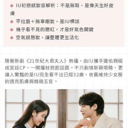
IU初戀感妝容解析：不是無瑕，是像天生好皮
膚
平拉眉＋無辜眼妝，是IU標誌
幾乎看不見的腮紅，才是好氣色關鍵
空氣感唇妝，讓整體更生活化
隨著新劇《21世紀大君夫人》熱播，由IU攜手邊佑錫組
成宮廷CP，一開播就掀起話題。不只劇情新穎吸睛，更
讓人驚豔的是IU完全看不出已經32歲，依舊維持少女般
的透亮肌膚與精緻五官。