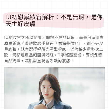
IU初戀感妝容解析：不是無瑕，是像
天生好皮膚
IU的妝容之所以耐看，關鍵不在於遮瑕，而是保留肌膚
原生質感。整體妝感重點在「像保養很好」，而不是厚
重底妝。她會選擇輕薄光澤型粉底，以海綿少量多次上
妝，局部遮瑕黑眼圈與泛紅，T字輕壓蜜粉，兩頰保留
自然光澤，讓肌膚呈現會呼吸的狀態。