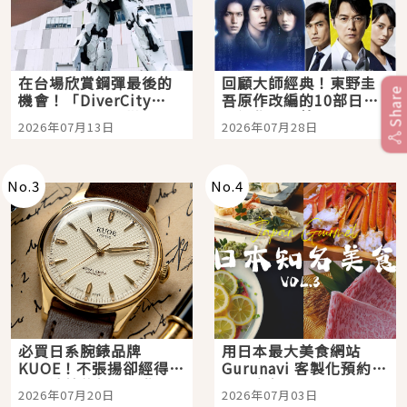
在台場欣賞鋼彈最後的
回顧大師經典！東野圭
Share
機會！「DiverCity
吾原作改編的10部日本
Tokyo Plaza」搭船、
影視作品推薦
2026年07月13日
2026年07月28日
購物、美食及夜景，一
次全體驗
No.
3
No.
4
必買日系腕錶品牌
用日本最大美食網站
KUOE！不張揚卻經得起
Gurunavi 客製化預約九
時間洗鍊的經典之作五
大都市餐廳，打造專屬
2026年07月20日
2026年07月03日
選
美食體驗！