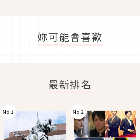
可愛爆擊
肌畫出透明感，視覺秒縮
小臉！
妳可能會喜歡
最新排名
No.
1
No.
2