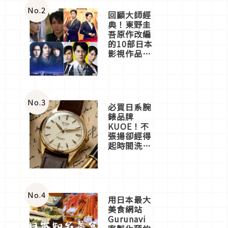
體驗
No.
2
回顧大師經
典！東野圭
吾原作改編
的10部日本
影視作品推
薦
No.
3
必買日系腕
錶品牌
KUOE！不
張揚卻經得
起時間洗鍊
的經典之作
五選
No.
4
用日本最大
美食網站
Gurunavi