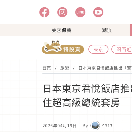
美容保養
潮流
東京
關西近
首頁
旅遊
日本東京君悅飯店推出「寶
日本東京君悅飯店推
住超高級總統套房
2026年04月19日
｜ By
9317