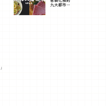
客製化預約
九大都市餐
廳，打造專
屬美食體
驗！
險」