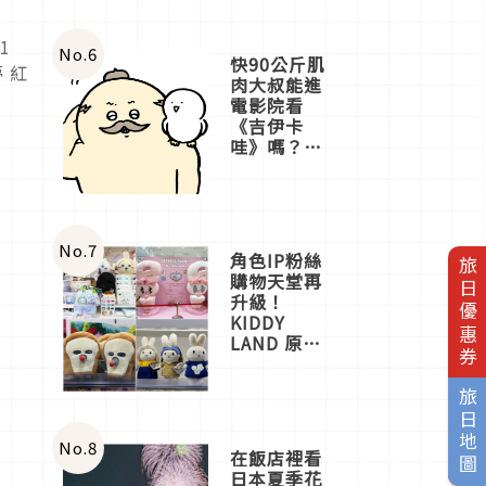
1
No.
6
快90公斤肌
 紅
肉大叔能進
電影院看
《吉伊卡
哇》嗎？日
本重金屬樂
團「打首」
會長與
nagano老師
一同給出了
No.
7
角色IP粉絲
旅日優惠券
答案
購物天堂再
升級！
KIDDY
LAND 原宿
店吉伊卡哇
迎客，新開
旅日地圖
幕
OMOKADO
店3分即達
No.
8
在飯店裡看
日本夏季花