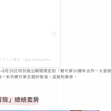
Grand Hyatt Tokyo 六本木 | グランドハイアット東京（@grandhyatttokyo）分享的貼文
日～8月26日特別推出期間限定的「寶可夢30週年合作－大冒
造一系列寶可夢主題的裝潢、設施和美食。
冒險」總統套房