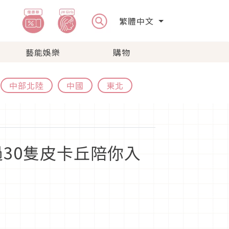
繁體中文
藝能娛樂
購物
中部北陸
中國
東北
30隻皮卡丘陪你入