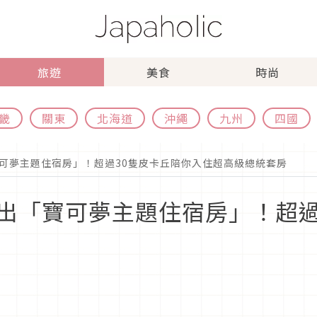
旅遊
美食
時尚
畿
關東
北海道
沖繩
九州
四國
可夢主題住宿房」！超過30隻皮卡丘陪你入住超高級總統套房
出「寶可夢主題住宿房」！超過