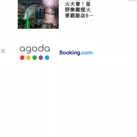
火大會！星
野集團煙火
景觀飯店6
選，讓你不
用人擠人悠
閒欣賞
「火