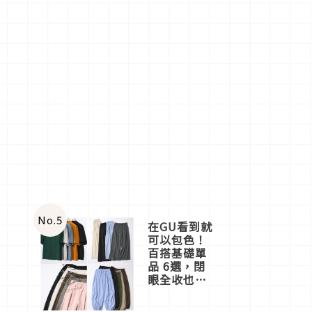
No.
5
在GU看到就
可以包色！
百搭基礎單
品 6選，閉
眼全收也不
心疼