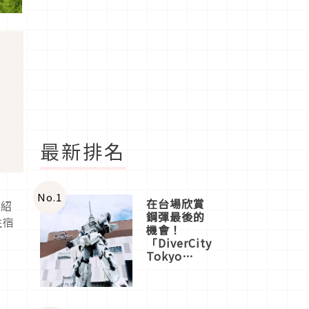
最新排名
No.
1
在台場欣賞
介紹
鋼彈最後的
住宿
機會！
「DiverCity
Tokyo
Plaza」搭
船、購物、
美食及夜
景，一次全