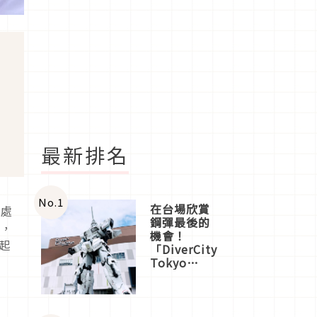
最新排名
No.
1
在台場欣賞
無處
鋼彈最後的
合，
機會！
起
「DiverCity
Tokyo
Plaza」搭
船、購物、
美食及夜
景，一次全