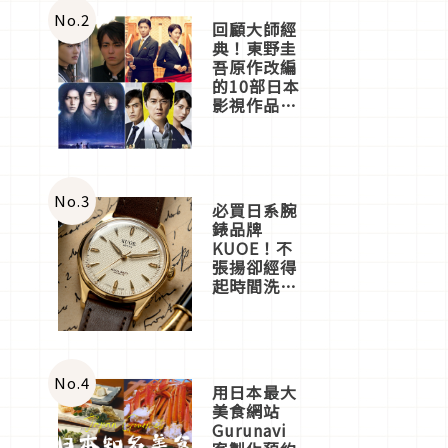
體驗
No.
2
回顧大師經
典！東野圭
吾原作改編
的10部日本
影視作品推
薦
No.
3
必買日系腕
錶品牌
KUOE！不
張揚卻經得
起時間洗鍊
的經典之作
五選
No.
4
用日本最大
美食網站
Gurunavi