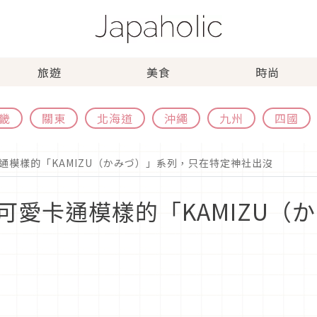
旅遊
美食
時尚
畿
關東
北海道
沖繩
九州
四國
通模樣的「KAMIZU（かみづ）」系列，只在特定神社出沒
可愛卡通模樣的「KAMIZU（