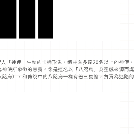
代理人「神使」生動的卡通形象，總共有多達20名以上的神使
為神使所象徵的意義。像是這名以「八咫烏」為靈感來源而
八咫烏），和傳說中的八咫烏一樣有著三隻腳，負責為迷路