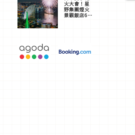
火大會！星
野集團煙火
景觀飯店6
選，讓你不
用人擠人悠
閒欣賞