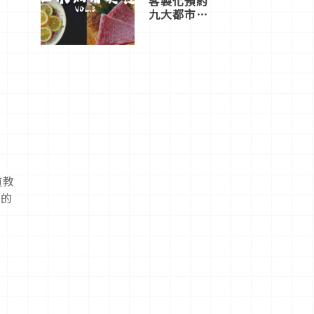
客製化預約
九大都市餐
廳，打造專
屬美食體
驗！
道教
地的