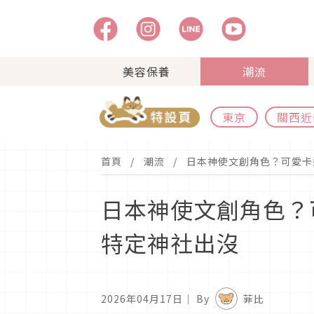
美容保養
潮流
東京
關西近
首頁
潮流
日本神使文創角色？可愛卡
日本神使文創角色？
特定神社出沒
2026年04月17日
｜ By
菲比