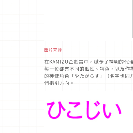
圖片來源
在KAMIZU企劃當中，賦予了神明的
每一位都有不同的個性、特色，以及作
的神使角色「やたがらす」（名字也同
們指引方向。