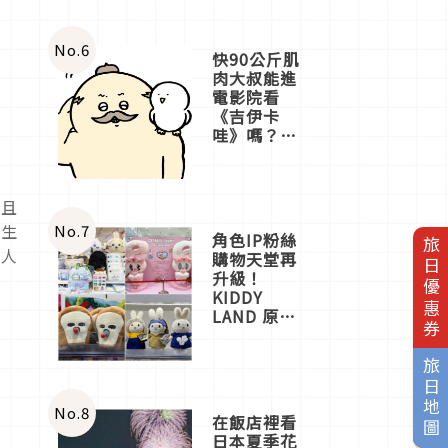
No.
6
快90公斤肌
肉大叔能進
電影院看
《吉伊卡
哇》嗎？日
本重金屬樂
團「打首」
會長與
，且
nagano老師
一同給出了
誕生
No.
7
角色IP粉絲
旅日優惠券
答案
的人
購物天堂再
升級！
KIDDY
LAND 原宿
店吉伊卡哇
迎客，新開
旅日地圖
幕
OMOKADO
店3分即達
No.
8
在飯店裡看
日本夏季花