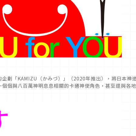
劃「KAMIZU（かみづ）」（2020年推出），將日本神
一個個與八百萬神明息息相關的卡通神使角色，甚至還與各