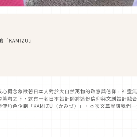
「KAMIZU」
核心概念象徵著日本人對於大自然萬物的敬意與信仰，神靈
的薰陶之下，就有一名日本設計師將這份信仰與文創設計融
使角色企劃「KAMIZU（かみづ）」，本次文章就讓我們一