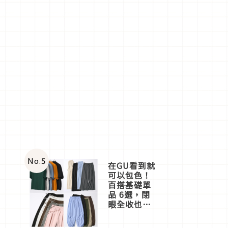
No.
5
在GU看到就
可以包色！
百搭基礎單
品 6選，閉
眼全收也不
心疼