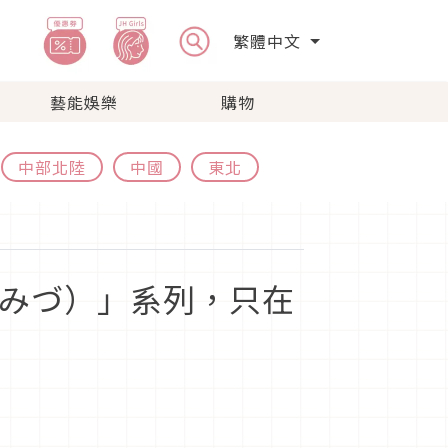
繁體中文
藝能娛樂
購物
中部北陸
中國
東北
かみづ）」系列，只在