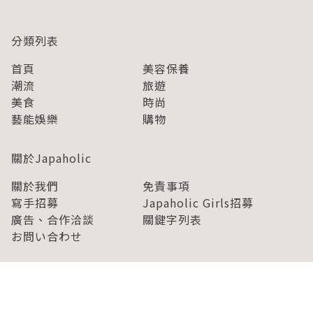
分類列表
首頁
美容保養
潮流
旅遊
美食
時尚
藝能娛樂
購物
關於Japaholic
關於我們
免責事項
寫手招募
Japaholic Girls招募
廣告、合作洽談
關鍵字列表
お問い合わせ