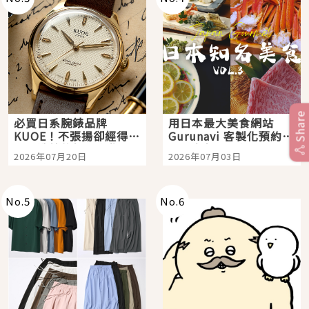
Share
必買日系腕錶品牌
用日本最大美食網站
KUOE！不張揚卻經得起
Gurunavi 客製化預約九
時間洗鍊的經典之作五
大都市餐廳，打造專屬
2026年07月20日
2026年07月03日
選
美食體驗！
No.
5
No.
6