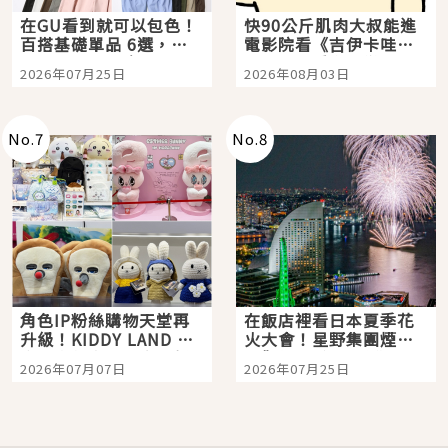
在GU看到就可以包色！
快90公斤肌肉大叔能進
百搭基礎單品 6選，閉
電影院看《吉伊卡哇》
眼全收也不心疼
嗎？日本重金屬樂團
2026年07月25日
2026年08月03日
「打首」會長與nagano
老師一同給出了答案
No.
7
No.
8
角色IP粉絲購物天堂再
在飯店裡看日本夏季花
升級！KIDDY LAND 原
火大會！星野集團煙火
宿店吉伊卡哇迎客，新
景觀飯店6選，讓你不用
2026年07月07日
2026年07月25日
開幕 OMOKADO 店3分
人擠人悠閒欣賞
即達