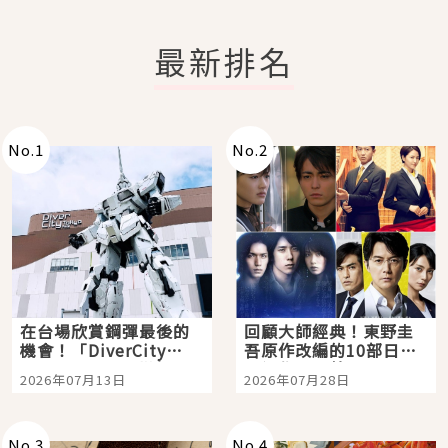
最新排名
No.
1
No.
2
在台場欣賞鋼彈最後的
回顧大師經典！東野圭
機會！「DiverCity
吾原作改編的10部日本
Tokyo Plaza」搭船、
影視作品推薦
2026年07月13日
2026年07月28日
購物、美食及夜景，一
次全體驗
No.
3
No.
4