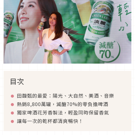
目次
田馥甄的最愛：陽光、大自然、美酒、音樂
熱銷8,800萬罐，減醣70%的零負擔啤酒
獨家啤酒花芳香製法，輕盈同時保留香氣
讓每一次的乾杯都清爽暢快！