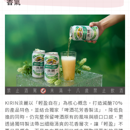
香氣
KIRIN淡麗以「輕盈自在」為核心概念，打造減醣70%
的產品特色，並結合獨家「啤酒花芳香製法」，降低負
擔的同時，仍完整保留啤酒原有的風味與順口口感，更
透過獨特製法帶出細緻清爽的花香層次，讓「輕盈」不