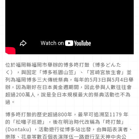
位於福岡縣福岡市舉辦的博多咚打鼓（博多どんた
く），與固定「博多祇園山笠」、「筥崎宮放生會」並
列為福岡博多三大傳統祭典，每年的5月3日與5月4日舉
辦，因為剛好在日本黃金週期間，因此參與人數往往會
超過200萬人，說是全日本規模最大的祭典活動也不為
過。
博多咚打鼓的歷史超過800年，最早可追溯至1179 年
的「松囃子巡遊」，後在明治時代改稱為「咚打鼓」
(Dontaku) ，活動遊行從博多站出發，由舞蹈表演者、
樂隊、花車等數百個表演隊伍一路遊行至天神中央公