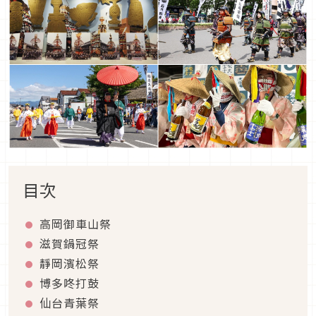
目次
高岡御車山祭
滋賀鍋冠祭
靜岡濱松祭
博多咚打鼓
仙台青葉祭