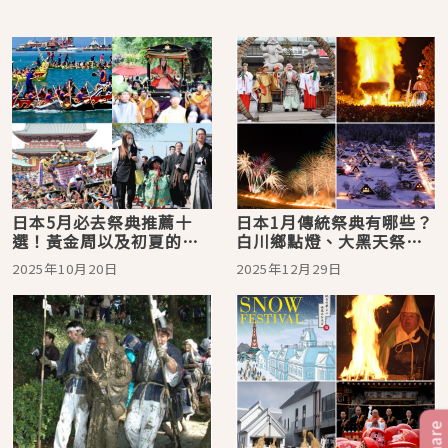
日本5月必去祭典推薦十
日本1月傳統祭典有哪些？
選！黃金周以及初夏的熱
白川鄉點燈、大黑天祭、
鬧氣氛讓你盡興而歸！
一生必看的600發煙火×超
2025年10月20日
2025年12月29日
壯觀火燒山
Share