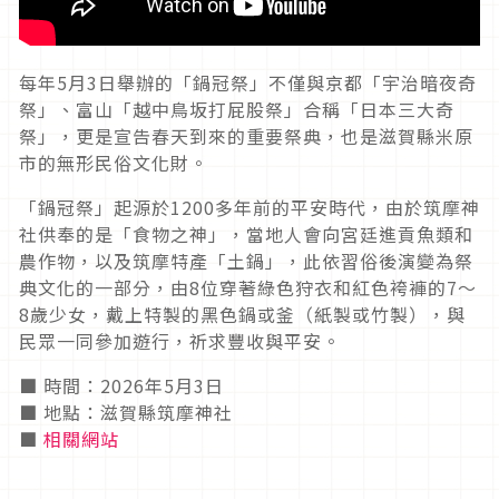
每年5月3日舉辦的「鍋冠祭」不僅與京都「宇治暗夜奇
祭」、富山「越中鳥坂打屁股祭」合稱「日本三大奇
祭」，更是宣告春天到來的重要祭典，也是滋賀縣米原
市的無形民俗文化財。
「鍋冠祭」起源於1200多年前的平安時代，由於筑摩神
社供奉的是「食物之神」，當地人會向宮廷進貢魚類和
農作物，以及筑摩特產「土鍋」，此依習俗後演變為祭
典文化的一部分，由8位穿著綠色狩衣和紅色袴褲的7～
8歲少女，戴上特製的黑色鍋或釜（紙製或竹製），與
民眾一同參加遊行，祈求豐收與平安。
■ 時間：2026年5月3日
■ 地點：滋賀縣筑摩神社
■
相關網站