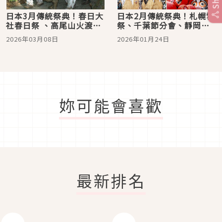
日本3月傳統祭典！春日大
日本2月傳統祭典！札幌雪
社春日祭 、高尾山火渡
祭、千葉節分會、靜岡毘
祭，還有用潑泥巴來預測
沙門天大祭、奈良御田
2026年03月08日
2026年01月24日
豐收與否的泥打祭
祭、山形加勢鳥祈福
妳可能會喜歡
最新排名