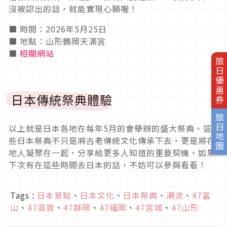
沒被認出的話，就能實現心願喔！
■ 時間：2026年5月25日
■ 地點：山形鶴岡天滿宮
■
相關網站
旅日優惠券
日本傳統祭典體驗
旅日地圖
以上就是日本各地在每年5月的會舉辦的盛大祭典，這
些日本祭典不只是將古老傳統文化傳承下去，更是將在
地人凝聚在一起，分享給更多人知道的重要契機，如果
下次有在這些時間去日本的話，不妨可以參與看看！
Tags :
日本景點
、
日本文化
、
日本祭典
、
潮流
、
47富
山
、
47滋賀
、
47靜岡
、
47福岡
、
47宮城
、
47山形