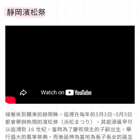
靜岡濱松祭
接著來到關東的靜岡縣，這裡在每年的5月3日~5月5日
都會舉辦熱鬧的濱松祭（浜松まつり），其起源最早可
以追溯到 16 世紀，當時為了慶祝領主的子嗣出生，舉
行盛大的風箏祭典，而後延伸為當地為長子長女的誕生