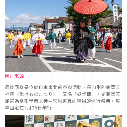
圖片來源
最後同樣是位於日本東北的祭典活動，是山形的鶴岡天
神祭（化けものまつり），又名「妖怪節」，是鶴岡天
滿宮為祭祀學問之神—菅原道真而舉辦的例行祭典，每
年固定在5月25日舉行。