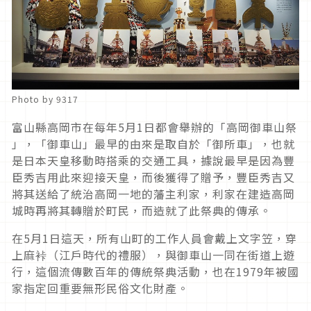
Photo by 9317
富山縣高岡市在每年5月1日都會舉辦的「高岡御車山祭
」，「御車山」最早的由來是取自於「御所車」，也就
是日本天皇移動時搭乘的交通工具，據說最早是因為豐
臣秀吉用此來迎接天皇，而後獲得了贈予，豐臣秀吉又
將其送給了統治高岡一地的藩主利家，利家在建造高岡
城時再將其轉贈於町民，而造就了此祭典的傳承。
在5月1日這天，所有山町的工作人員會戴上文字笠，穿
上麻裃（江戶時代的禮服），與御車山一同在街道上遊
行，這個流傳數百年的傳統祭典活動，也在1979年被國
家指定回重要無形民俗文化財產。