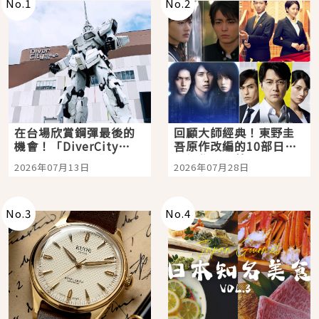
No.
1
No.
2
在台場欣賞鋼彈最後的
回顧大師經典！東野圭
機會！「DiverCity
吾原作改編的10部日本
Tokyo Plaza」搭船、
影視作品推薦
2026年07月13日
2026年07月28日
購物、美食及夜景，一
次全體驗
No.
3
No.
4