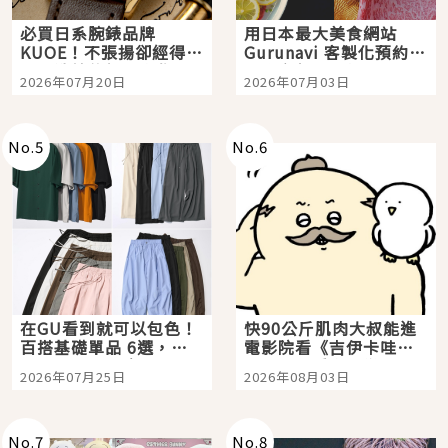
必買日系腕錶品牌
用日本最大美食網站
KUOE！不張揚卻經得起
Gurunavi 客製化預約九
時間洗鍊的經典之作五
大都市餐廳，打造專屬
2026年07月20日
2026年07月03日
選
美食體驗！
No.
5
No.
6
在GU看到就可以包色！
快90公斤肌肉大叔能進
百搭基礎單品 6選，閉
電影院看《吉伊卡哇》
眼全收也不心疼
嗎？日本重金屬樂團
2026年07月25日
2026年08月03日
「打首」會長與nagano
老師一同給出了答案
No.
7
No.
8