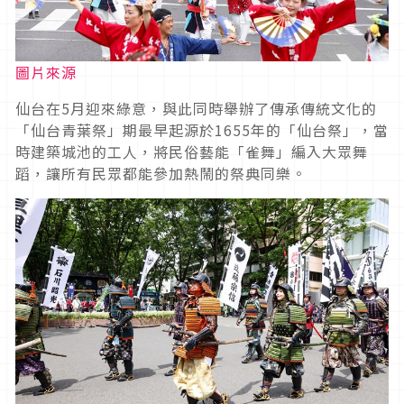
圖片來源
仙台在5月迎來綠意，與此同時舉辦了傳承傳統文化的
「仙台青葉祭」期最早起源於1655年的「仙台祭」，當
時建築城池的工人，將民俗藝能「雀舞」編入大眾舞
蹈，讓所有民眾都能參加熱鬧的祭典同樂。