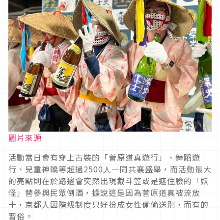
圖片來源
活動當日會有穿上古裝的「菅原道真遊行」、舞蹈遊
行、兒童神轎等超過2500人一同共襄盛舉，而活動最大
的亮點則在於路邊會突然出現戴斗笠或是遮住臉的「妖
怪」替參與民眾倒酒，據說這是因為菅原道真被流放
十，京都人因階級制度只好扮成女性偷偷送別，而有的
習俗。