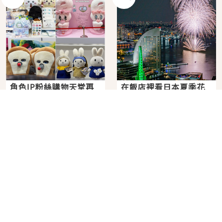
角色IP粉絲購物天堂再
在飯店裡看日本夏季花
升級！KIDDY LAND 原
火大會！星野集團煙火
宿店吉伊卡哇迎客，新
景觀飯店6選，讓你不用
2026年07月07日
2026年07月25日
開幕 OMOKADO 店3分
人擠人悠閒欣賞
即達
分類列表
首頁
美容保養
潮流
旅遊