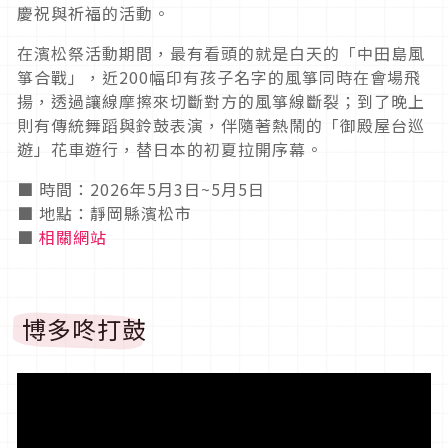
慶祝與祈福的活動。
在濱松祭活動期間，最有看頭的就是白天的「中田島風
箏合戰」，近200幅印有孩子名字的風箏同時在會場飛
揚，透過讓線摩擦來切斷對方的風箏線斷裂；到了晚上
則有傳統舞蹈與鈴鼓表演，伴隨著熱鬧的「御殿屋台巡
遊」花車遊行，替日本的初夏拉開序幕。
■ 時間：2026年5月3日~5月5日
■ 地點：靜岡縣濱松市
■
相關網站
博多咚打鼓