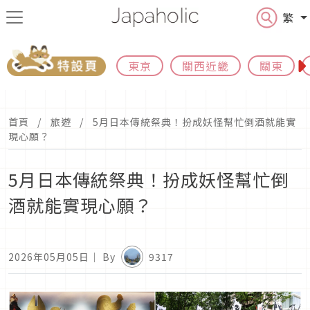
繁
東京
關西近畿
關東
首頁
旅遊
5月日本傳統祭典！扮成妖怪幫忙倒酒就能實
現心願？
5月日本傳統祭典！扮成妖怪幫忙倒
酒就能實現心願？
2026年05月05日
｜ By
9317