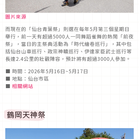
圖片來源
而現在的「仙台青葉祭」則選在每年5月第三個星期日
舉行，前一天有超過5000人一同舞蹈雀舞的熱鬧「前夜
祭」，當日的主祭典活動為「時代繪卷巡行」，其中包
括仙台山車巡行、政宗神轎巡行、伊達家臣武士巡行等
長達2.4公里的壯觀陣容，預計將有超過3000人參加。
■ 時間：2026年5月16日~5月17日
■ 地點：仙台市區
■
相關網站
鶴岡天神祭