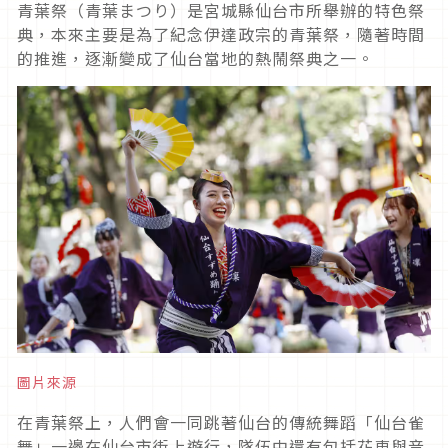
青葉祭（青葉まつり）是宮城縣仙台市所舉辦的特色祭
典，本來主要是為了紀念伊達政宗的青葉祭，隨著時間
的推進，逐漸變成了仙台當地的熱鬧祭典之一。
圖片來源
在青葉祭上，人們會一同跳著仙台的傳統舞蹈「仙台雀
舞」一邊在仙台市街上遊行，隊伍中還有包括花車與音