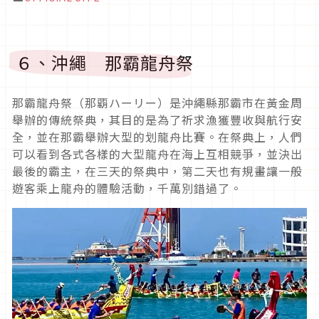
６、沖繩 那霸龍舟祭
那霸龍舟祭（那覇ハーリー）
是沖繩縣那霸市在黃金周
舉辦的傳統祭典，其目的是為了祈求漁獲豐收與航行安
全，並在那霸舉辦大型的划龍舟比賽。在祭典上，人們
可以看到各式各樣的大型龍舟在海上互相競爭，並決出
最後的霸主，在三天的祭典中，第二天也有規畫讓一般
遊客乘上龍舟的體驗活動，千萬別錯過了。