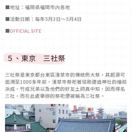
■
地址：福岡県福岡市内各地
■活動日期
：每年5月3日～5月4日
■
OFFICIAL SITE
５、東京 三社祭
三社祭是東京都台東區淺草寺的傳統例大祭，其起源可
追溯至
1000
多年前，淺草寺祭祀著協助建造神社的檜前
浜成、竹成兄弟以及他們的好友土師真中知，因而得名
三社，而在此處舉辦的祭祀便被稱為三社祭。