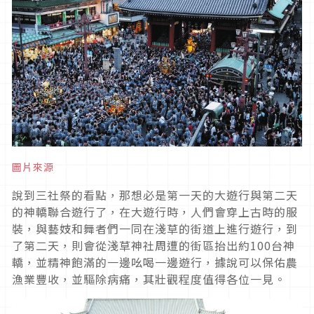
圖片來源
說到三社祭的看點，那想必是第一天的大遊行與第二天
的神轎聯合遊行了，在大遊行時，人們會穿上古時的服
裝，與藝妓和舞者們一同在淺草的街道上進行遊行，到
了第二天，則會從淺草神社周遭的街區抬出約
100
台神
轎，並精神飽滿的一邊吆喝一邊遊行，據說可以保佑農
漁業豐收，並驅除病痛，其壯觀程度值得各位一見。