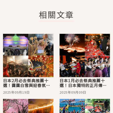
相關文章
日本2月必去祭典推薦十
日本1月必去祭典推薦十
選！靄靄白雪與迎春氛圍
選！日本獨特的正月傳統
打造的熱鬧日本帶你一次
與祈福活動帶你一次看
2025年09月19日
2025年09月09日
看