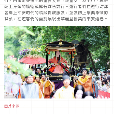
行，由事前被選出的重要人物「齋皇女」為中心，再搭
配上身旁的護衛簇擁著隊伍前行。遊行者們在遊行時都
會穿上平安時代的精緻貴族服裝，並裝飾上祭典象徵的
葵葉，在遊客們的面前展現出華麗且優美的平安繪卷。
圖片來源