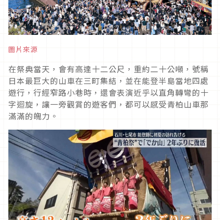
圖片來源
在祭典當天，會有高達十二公尺，重約二十公噸，號稱
日本最巨大的山車在三町集結，並在能登半島當地四處
遊行，行經窄路小巷時，還會表演近乎以直角轉彎的十
字迴旋，讓一旁觀賞的遊客們，都可以感受青柏山車那
滿滿的魄力。