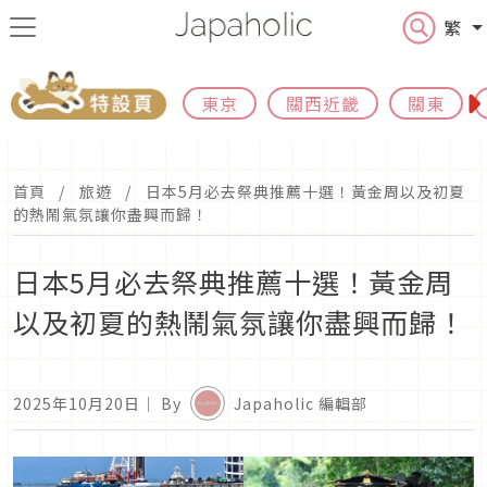
繁
東京
關西近畿
關東
首頁
旅遊
日本5月必去祭典推薦十選！黃金周以及初夏
的熱鬧氣氛讓你盡興而歸！
日本5月必去祭典推薦十選！黃金周
以及初夏的熱鬧氣氛讓你盡興而歸！
2025年10月20日
｜ By
Japaholic 編輯部