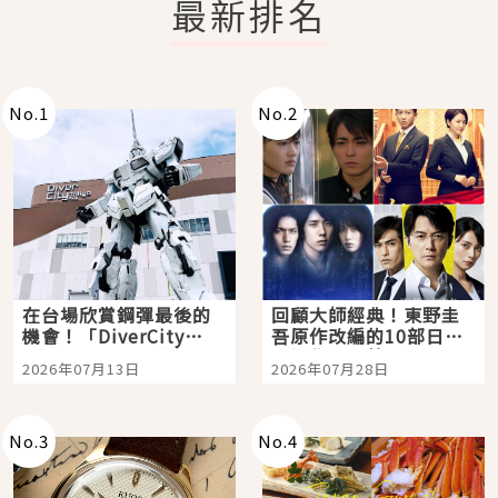
最新排名
No.
1
No.
2
在台場欣賞鋼彈最後的
回顧大師經典！東野圭
機會！「DiverCity
吾原作改編的10部日本
Tokyo Plaza」搭船、
影視作品推薦
2026年07月13日
2026年07月28日
購物、美食及夜景，一
次全體驗
No.
3
No.
4