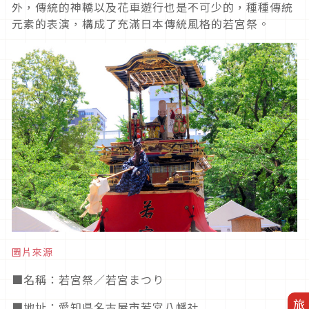
外，傳統的神轎以及花車遊行也是不可少的，種種傳統
元素的表演，構成了充滿日本傳統風格的若宮祭。
圖片來源
■
名稱：若宮祭／若宮まつり
■
地址：愛知県名古屋市若宮八幡社