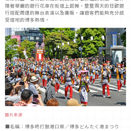
隨著華麗的遊行花車在街道上起舞，整整兩天的狂歡遊
行搭配周遭的舞台表演以及攤販，讓遊客們能夠充分感
受道地的博多熱情。
圖片來源
■
名稱：博多咚打鼓港口祭／博多どんたく港まつり