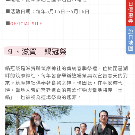
旅日優惠券
■活動日期
：每年5月15日～5月16日
■
OFFICIAL SITE
旅日地圖
９、滋賀 鍋冠祭
鍋冠祭是滋賀縣筑摩神社的傳統春季祭禮，位於琵琶湖
畔的筑摩神社，每年皆會舉辦這場祭典以宣告春天的到
來。筑摩神社供奉著食物之神，也因此，在平安時代
時，當地人曾向宮廷進貢的農漁作物與當地特產「土
鍋」，也被視為這場祭典的起源。