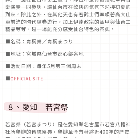
樂演奏一同參與，讓仙台市在歡快的氣氛下迎接初夏的
到來。除此之外，在其他天也有著武士們率領著高大山
車前進的時代繪卷遊行，加上伊達政宗的盔甲與仙台工
藝品等等，是一場能充分感受仙台特色的祭典。
■
名稱：青葉祭／青葉まつり
■
地址：宮城県仙台市都心部各地
■活動日期
：每年5月第三個周末
■
OFFICIAL SITE
８、愛知 若宮祭
若宮祭（若宮まつり）是在愛知縣名古屋市若宮八幡神
社所舉辦的傳統祭典，舉辦至今有著將近
400
年的歷史