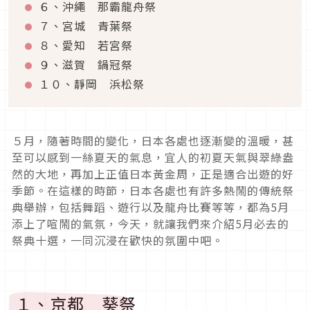
６、沖繩 那霸龍舟祭
７、宮城 青葉祭
８、愛知 若宮祭
９、滋賀 鍋冠祭
１０、靜岡 浜松祭
５月，隨著時間的變化，日本各處也逐漸變的溫暖，甚
至可以感到一絲夏天的氣息，宜人的初夏天氣與翠綠盎
然的大地，再加上正值日本黃金周，正是適合出遊的好
季節。在這樣的時節，日本各處也有許多熱鬧的傳統祭
典舉辦，包括舞蹈、遊行以及龍舟比賽等等，都為
5
月
添上了喧鬧的氣氛，今天，就讓我們來介紹
5
月必去的
祭典十選，一同沉浸在歡快的氛圍中吧。
１、京都 葵祭