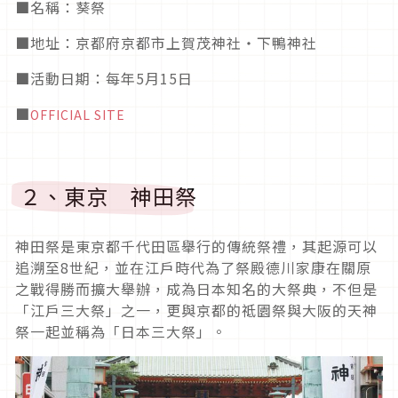
■
名稱：葵祭
■
地址：京都府京都市上賀茂神社・下鴨神社
■活動日期
：每年5月15日
■
OFFICIAL SITE
２、東京 神田祭
神田祭是東京都千代田區舉行的傳統祭禮，其起源可以
追溯至
8
世紀，並在江戶時代為了祭殿德川家康在關原
之戰得勝而擴大舉辦，成為日本知名的大祭典，不但是
「江戶三大祭」之一，更與京都的祗園祭與大阪的天神
祭一起並稱為「日本三大祭」。