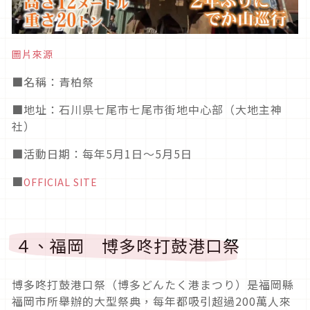
圖片來源
■
名稱：青柏祭
■
地址：石川県七尾市七尾市街地中心部（大地主神
社）
■活動日期
：每年5月1日～5月5日
■
OFFICIAL SITE
４、福岡 博多咚打鼓港口祭
博多咚打鼓港口祭（博多どんたく港まつり）是福岡縣
福岡市所舉辦的大型祭典，
每年都吸引超過
200
萬人來