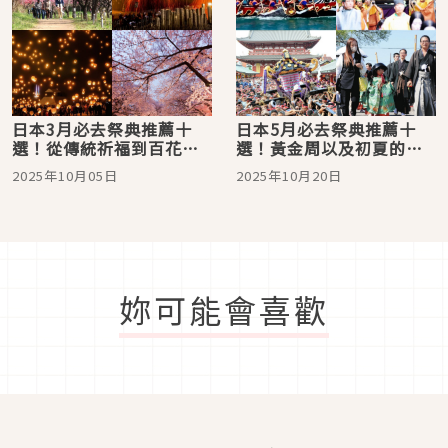
日本3月必去祭典推薦十
日本5月必去祭典推薦十
選！從傳統祈福到百花齊
選！黃金周以及初夏的熱
放帶你一次看！
鬧氣氛讓你盡興而歸！
2025年10月05日
2025年10月20日
妳可能會喜歡