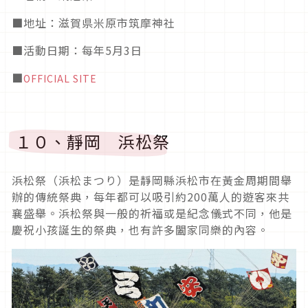
■
地址：滋賀県米原市筑摩神社
■活動日期
：每年5月3日
■
OFFICIAL SITE
１０、靜岡 浜松祭
浜松祭（浜松まつり）是靜岡縣浜松市在黃金周期間舉
辦的傳統祭典，每年都可以吸引約
200
萬人的遊客來共
襄盛舉。浜松祭與一般的祈福或是紀念儀式不同，他是
慶祝小孩誕生的祭典，也有許多闔家同樂的內容。