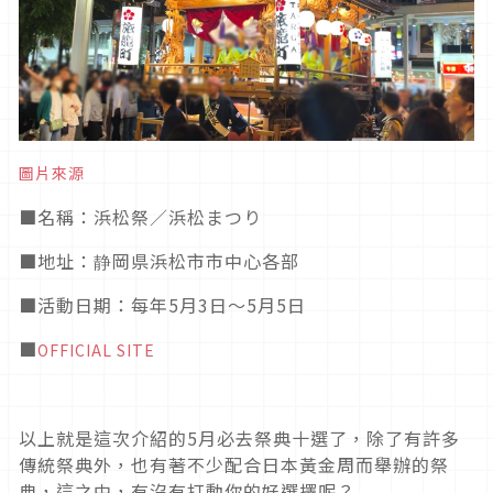
圖片來源
■
名稱：浜松祭／浜松まつり
■
地址：静岡県浜松市市中心各部
■活動日期
：每年5月3日～5月5日
■
OFFICIAL SITE
以上就是這次介紹的
5
月必去祭典十選了，除了有許多
傳統祭典外，也有著不少配合日本黃金周而舉辦的祭
典，這之中，有沒有打動你的好選擇呢？