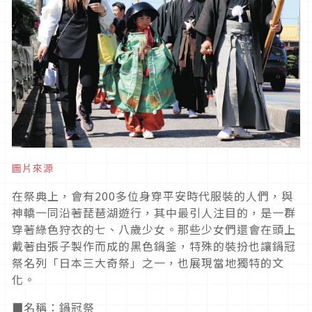
圖片來源
在祭典上，會有
200
多位身穿平安時代服裝的人們，與
神轎一同沿著琵琶湖遊行，其中最引人注目的，是一群
穿著綠色狩衣的七、八歲少女。那些少女們還會在頭上
戴著由張子製作而成的黑色鍋釜，特殊的裝扮也讓鍋冠
祭名列「日本三大奇祭」之一，也展現當地獨特的文
化。
■
名稱：鍋冠祭