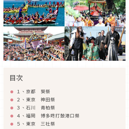
目次
１、京都 葵祭
２、東京 神田祭
３、石川 青柏祭
４、福岡 博多咚打鼓港口祭
５、東京 三社祭