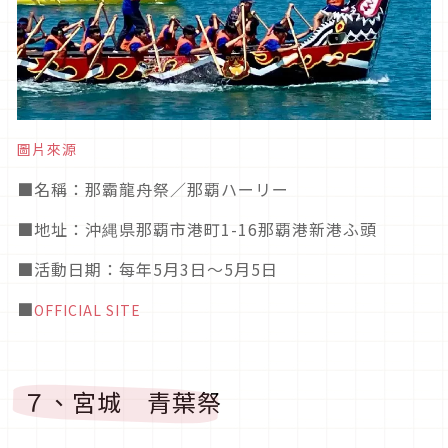
圖片來源
■
名稱：那霸龍舟祭／那覇ハーリー
■
地址：沖縄県那覇市港町1-16那覇港新港ふ頭
■活動日期
：每年5月3日～5月5日
■
OFFICIAL SITE
７、宮城 青葉祭