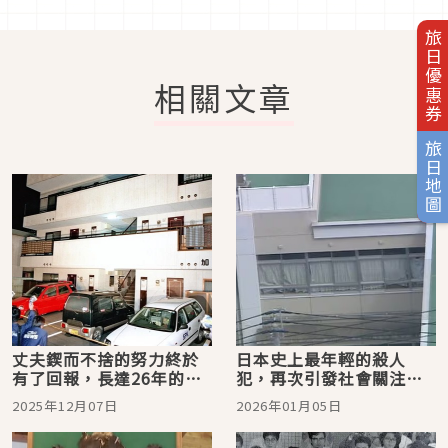
旅日優惠券
相關文章
旅日地圖
丈夫鍥而不捨的努力終於
日本史上最年輕的殺人
有了回報，長達26年的懸
犯，再次引發社會關注的
案「名古屋市西區主婦殺
「佐世保市小六女童殺人
2025年12月07日
2026年01月05日
害事件」終於破案
事件」