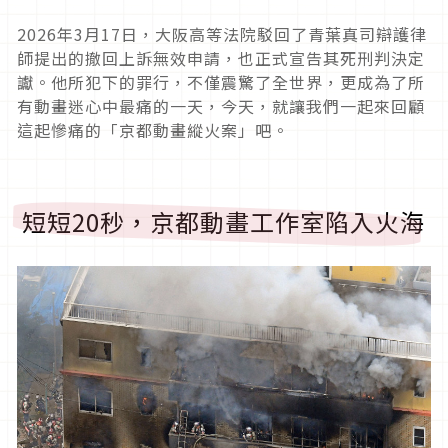
2026
年
3
月
17
日，大阪高等法院駁回了青葉真司辯護律
師提出的撤回上訴無效申請，也正式宣告其死刑判決定
讞。他所犯下的罪行，不僅震驚了全世界，更成為了所
有動畫迷心中最痛的一天，今天，就讓我們一起來回顧
這起慘痛的「京都動畫縱火案」吧。
短短20秒，京都動畫工作室陷入火海