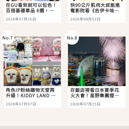
在GU看到就可以包色！
快90公斤肌肉大叔能進
百搭基礎單品 6選，閉
電影院看《吉伊卡哇》
眼全收也不心疼
嗎？日本重金屬樂團
2026年07月25日
2026年08月03日
「打首」會長與nagano
老師一同給出了答案
No.
7
No.
8
角色IP粉絲購物天堂再
在飯店裡看日本夏季花
升級！KIDDY LAND 原
火大會！星野集團煙火
宿店吉伊卡哇迎客，新
景觀飯店6選，讓你不用
2026年07月07日
2026年07月25日
開幕 OMOKADO 店3分
人擠人悠閒欣賞
即達