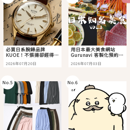
必買日系腕錶品牌
用日本最大美食網站
KUOE！不張揚卻經得起
Gurunavi 客製化預約九
時間洗鍊的經典之作五
大都市餐廳，打造專屬
2026年07月20日
2026年07月03日
選
美食體驗！
No.
5
No.
6