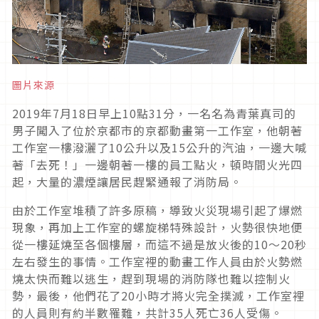
圖片來源
2019
年
7
月
18
日早上
10
點
31
分，一名名為青葉真司的
男子闖入了位於京都市的京都動畫第一工作室，他朝著
工作室一樓潑灑了
10
公升以及
15
公升的汽油，一邊大喊
著「去死！」一邊朝著一樓的員工點火，頓時間火光四
起，大量的濃煙讓居民趕緊通報了消防局。
由於工作室堆積了許多原稿，導致火災現場引起了爆燃
現象，再加上工作室的螺旋梯特殊設計，火勢很快地便
從一樓延燒至各個樓層，而這不過是放火後的
10
～
20
秒
左右發生的事情。工作室裡的動畫工作人員由於火勢燃
燒太快而難以逃生，趕到現場的消防隊也難以控制火
勢，最後，他們花了
20
小時才將火完全撲滅，工作室裡
的人員則有約半數罹難，共計
35
人死亡
36
人受傷。