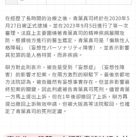
在經歷了長時間的治療之後，青葉真司終於在
2020
年
5
月
27
日被正式逮捕，並在
2023
年
9
月
5
日進行了第一次
審理。
法庭上主要圍繞著青葉真司的精神疾病展開攻
防，根據檢方進行的醫生鑑定，青葉真司是「偏執性人
格障礙」（妄想性パーソナリティ障害），並表示影響
其犯罪的是人格特質，而非疾病。
辯方對此則表示，被告是受到「妄想症」（妄想性障
害）的影響才犯案，在兩方激烈的辯駁下，最後京都地
方法院認為，被告雖然有妄想事實存在，但並非影響最
終犯案的關鍵，因此判處被告青葉真司死刑。儘管青葉
一方馬上提出上訴，但在
1
年後卻撤回了上訴，辯方再
提出撤回上訴無效申請，但被大阪高等法院駁回，也確
定了青葉真司的死刑定讞。