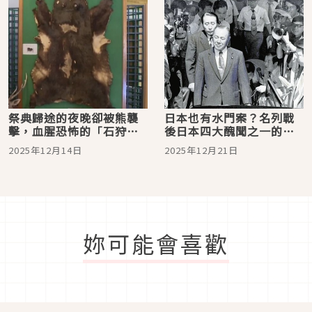
祭典歸途的夜晚卻被熊襲
日本也有水門案？名列戰
擊，血腥恐怖的「石狩沼
後日本四大醜聞之一的
田幌新事件」
「洛克希德事件」
2025年12月14日
2025年12月21日
妳可能會喜歡