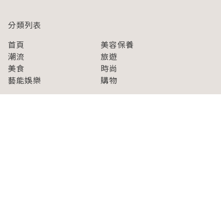
分類列表
首頁
美容保養
潮流
旅遊
美食
時尚
藝能娛樂
購物
關於Japaholic
關於我們
免責事項
寫手招募
Japaholic Girls招募
廣告、合作洽談
關鍵字列表
お問い合わせ