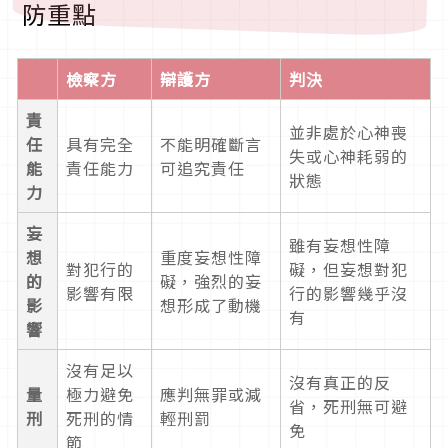
防重點
檢察方
辯護方
判決
責
並非處於心神喪
任
具有完全
不能明確斷言
失或心神耗弱的
能
責任能力
可追究責任
狀態
力
妄
雖有妄想性障
想
重度妄想性障
對犯行的
礙，但妄想對犯
的
礙，強烈的妄
影響有限
行的影響幾乎沒
影
想形成了動機
有
響
沒有足以
沒有真正的反
量
極力避免
應判無罪或減
省，死刑無可避
刑
死刑的情
輕刑罰
免
節