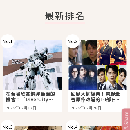
最新排名
No.
1
No.
2
在台場欣賞鋼彈最後的
回顧大師經典！東野圭
機會！「DiverCity
吾原作改編的10部日本
Tokyo Plaza」搭船、
影視作品推薦
2026年07月13日
2026年07月28日
購物、美食及夜景，一
Share
次全體驗
No.
3
No.
4