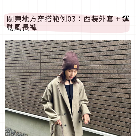
關東地方穿搭範例
03
：西裝外套
+
運
動風長褲