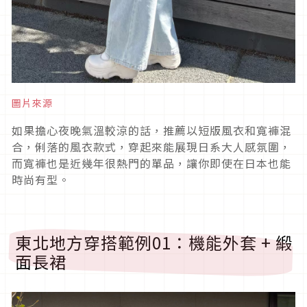
圖片來源
如果擔心夜晚氣溫較涼的話，推薦以短版風衣和寬褲混
合，俐落的風衣款式，穿起來能展現日系大人感氛圍，
而寬褲也是近幾年很熱門的單品，讓你即使在日本也能
時尚有型。
東北地方穿搭範例
01
：機能外套
+
緞
面長裙