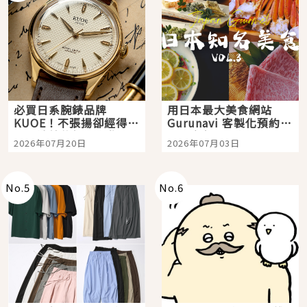
必買日系腕錶品牌
用日本最大美食網站
KUOE！不張揚卻經得起
Gurunavi 客製化預約九
時間洗鍊的經典之作五
大都市餐廳，打造專屬
2026年07月20日
2026年07月03日
選
美食體驗！
No.
5
No.
6