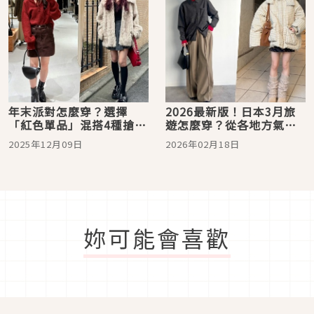
年末派對怎麼穿？選擇
2026最新版！日本3月旅
「紅色單品」混搭4種搶眼
遊怎麼穿？從各地方氣溫
注目的日系造型
解析到穿搭靈感範本，為
2025年12月09日
2026年02月18日
出國造型營造搶眼注目的
日系時髦
妳可能會喜歡