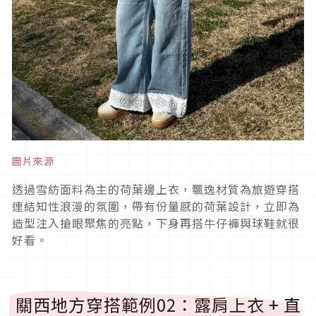
圖片來源
透過雪紡面料為主的荷葉邊上衣，飄逸材質為旅遊穿搭
連結知性浪漫的氛圍，帶有份量感的荷葉設計，立即為
造型注入搶眼聚焦的亮點，下身再搭牛仔褲與球鞋就很
好看。
關西地方穿搭範例
02
：露肩上衣
+
直