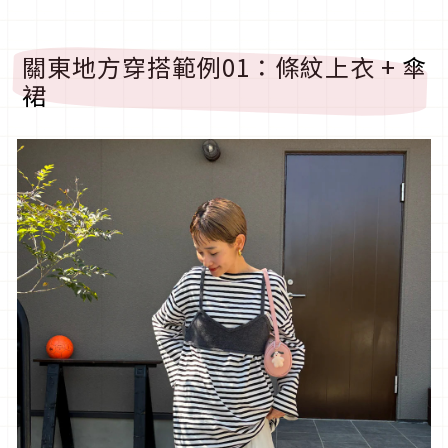
關東地方穿搭範例
01
：條紋上衣
+
傘
裙