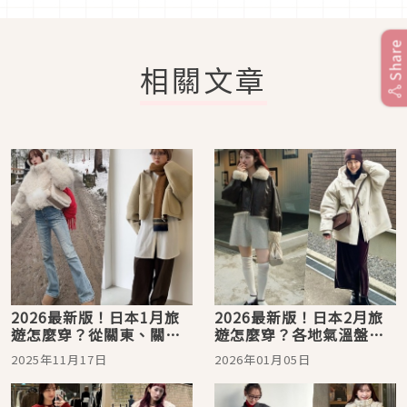
Share
相關文章
2026最新版！日本1月旅
2026最新版！日本2月旅
遊怎麼穿？從關東、關
遊怎麼穿？各地氣溫盤點
西、東北各地氣溫總整理
+服裝搭配靈感圖鑑，為出
2025年11月17日
2026年01月05日
+ 服飾穿搭靈感推薦圖
遊時刻點亮時髦日系穿搭
鑑！跟著穿輕鬆打造日系
兼具時髦溫度