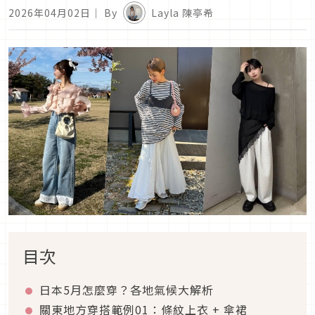
2026年04月02日
｜ By
Layla 陳亭希
目次
日本
5
月怎麼穿？各地氣候大解析
關東地方穿搭範例
01
：條紋上衣
+
傘裙