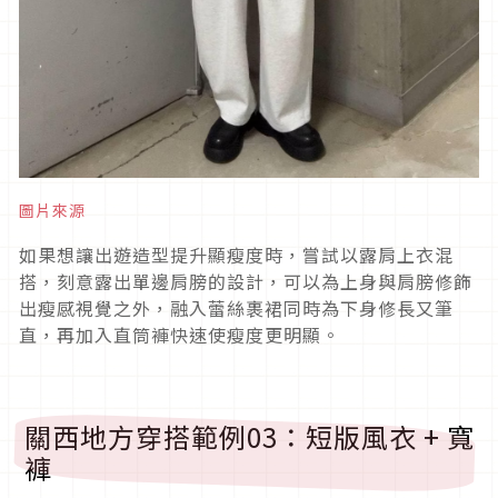
圖片來源
如果想讓出遊造型提升顯瘦度時，嘗試以露肩上衣混
搭，刻意露出單邊肩膀的設計，可以為上身與肩膀修飾
出瘦感視覺之外，融入蕾絲裹裙同時為下身修長又筆
直，再加入直筒褲快速使瘦度更明顯。
關西地方穿搭範例
03
：短版風衣
+
寬
褲