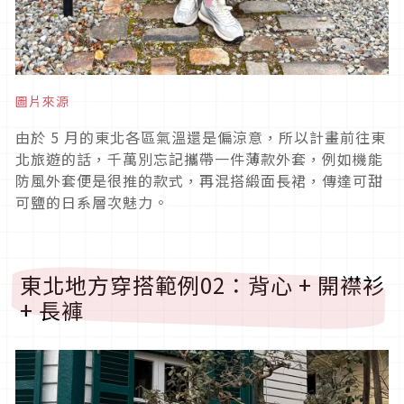
圖片來源
由於
5
月的東北各區氣溫還是偏涼意，所以計畫前往東
北旅遊的話，千萬別忘記攜帶一件薄款外套，例如機能
防風外套便是很推的款式，再混搭緞面長裙，傳達可甜
可鹽的日系層次魅力。
東北地方穿搭範例
02
：背心
+
開襟衫
+
長褲