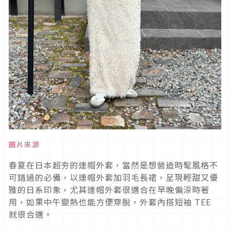
圖片來源
春夏在日本超夯的連帽外套，當然是想營造時髦風格不
可錯過的必備，以連帽外套加羽毛長裙，呈現輕甜又優
雅的日系印象，尤其連帽外套很適合在早晚偏涼時著
用，如果中午變熱也能方便穿脫，外套內搭短袖
TEE
就很合適。