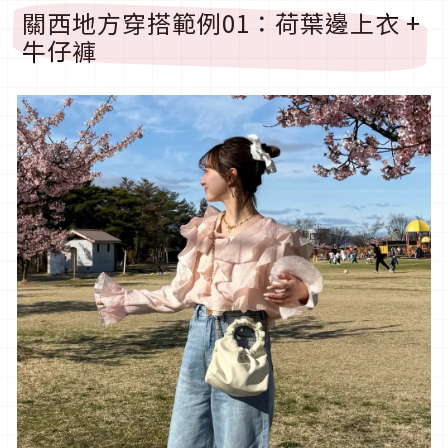
關西地方穿搭範例
01
：荷葉邊上衣
+
牛仔褲