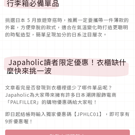
行李箱必備單品
挑選日本
5
月旅遊穿搭時，推薦一定要攜帶一件薄款的
外套，方便穿脫的款式，適合在氣溫變化時打造更聰明
的時髦造型，簡單呈現加分的日系注目層次。
Japaholic讀者限定優惠！衣櫃缺什
麼快來挑一波
文章看完是否發現到衣櫃裡還少了哪件單品呢？
Japaholic為大家帶來擁有許多日本潮牌服飾電商
「PALFILLER」的購物優惠碼給大家啦！
即日起結帳時輸入獨家優惠碼【JPHLC01】，即可享有
9折優惠喔！