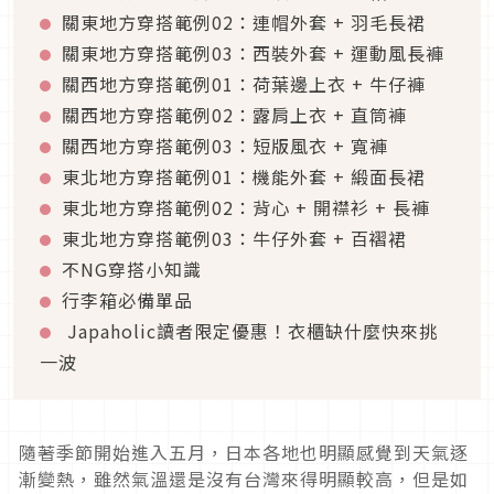
關東地方穿搭範例
02
：連帽外套
+
羽毛長裙
關東地方穿搭範例
03
：西裝外套
+
運動風長褲
關西地方穿搭範例
01
：荷葉邊上衣
+
牛仔褲
關西地方穿搭範例
02
：露肩上衣
+
直筒褲
關西地方穿搭範例
03
：短版風衣
+
寬褲
東北地方穿搭範例
01
：機能外套
+
緞面長裙
東北地方穿搭範例
02
：背心
+
開襟衫
+
長褲
東北地方穿搭範例
03
：牛仔外套
+
百褶裙
不
NG
穿搭小知識
行李箱必備單品
Japaholic讀者限定優惠！衣櫃缺什麼快來挑
一波
隨著季節開始進入五月，日本各地也明顯感覺到天氣逐
漸變熱，雖然氣溫還是沒有台灣來得明顯較高，但是如