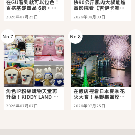
在GU看到就可以包色！
快90公斤肌肉大叔能進
百搭基礎單品 6選，閉
電影院看《吉伊卡哇》
眼全收也不心疼
嗎？日本重金屬樂團
2026年07月25日
2026年08月03日
「打首」會長與nagano
老師一同給出了答案
No.
7
No.
8
角色IP粉絲購物天堂再
在飯店裡看日本夏季花
升級！KIDDY LAND 原
火大會！星野集團煙火
宿店吉伊卡哇迎客，新
景觀飯店6選，讓你不用
2026年07月07日
2026年07月25日
開幕 OMOKADO 店3分
人擠人悠閒欣賞
即達