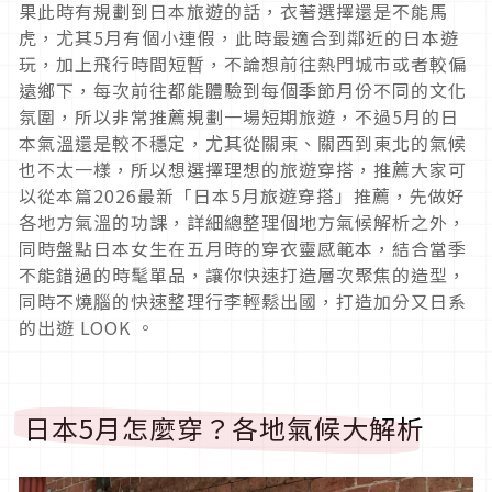
果此時有規劃到日本旅遊的話，衣著選擇還是不能馬
虎，尤其
5
月有個小連假，此時最適合到鄰近的日本遊
玩，加上飛行時間短暫，不論想前往熱門城市或者較偏
遠鄉下，每次前往都能體驗到每個季節月份不同的文化
氛圍，所以非常推薦規劃一場短期旅遊，不過
5
月的日
本氣溫還是較不穩定，尤其從關東、關西到東北的氣候
也不太一樣，所以想選擇理想的旅遊穿搭，推薦大家可
以從本篇
2026
最新「日本
5
月旅遊穿搭」推薦，先做好
各地方氣溫的功課，詳細總整理個地方氣候解析之外，
同時盤點日本女生在五月時的穿衣靈感範本，結合當季
不能錯過的時髦單品，讓你快速打造層次聚焦的造型，
同時不燒腦的快速整理行李輕鬆出國，打造加分又日系
的出遊
LOOK
。
日本
5
月怎麼穿？各地氣候大解析