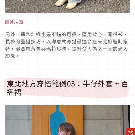
圖片來源
另外，薄款針織也是不錯的選擇，運用背心、開襟衫、
長褲的疊搭技巧，以洋蔥式穿搭最適合在東北旅遊時穿
著，混合肩背包與瑪莉珍鞋，提升令人為之一亮的迷人
印象。
東北地方穿搭範例
03
：牛仔外套
+
百
褶裙