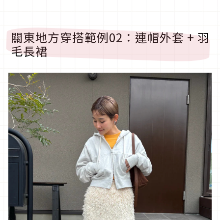
關東地方穿搭範例
02
：連帽外套
+
羽
毛長裙