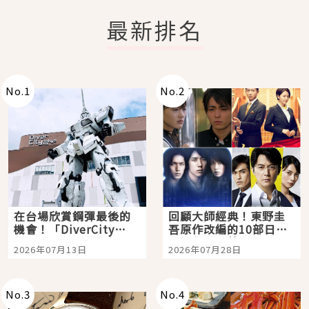
最新排名
No.
1
No.
2
在台場欣賞鋼彈最後的
回顧大師經典！東野圭
機會！「DiverCity
吾原作改編的10部日本
Tokyo Plaza」搭船、
影視作品推薦
2026年07月13日
2026年07月28日
購物、美食及夜景，一
次全體驗
No.
3
No.
4