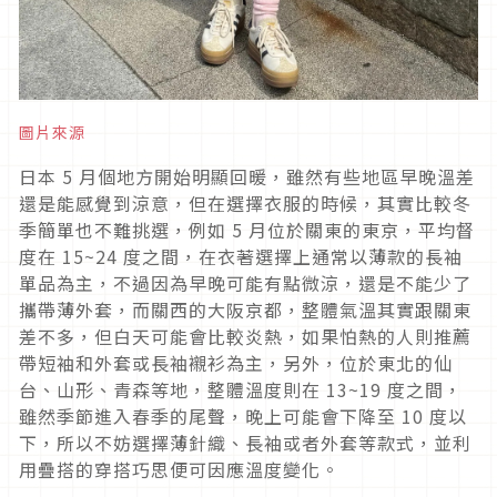
圖片來源
日本
5
月個地方開始明顯回暖，雖然有些地區早晚溫差
還是能感覺到涼意，但在選擇衣服的時候，其實比較冬
季簡單也不難挑選，例如
5
月位於關東的東京，平均督
度在
15~24
度之間，在衣著選擇上通常以薄款的長袖
單品為主，不過因為早晚可能有點微涼，還是不能少了
攜帶薄外套，而關西的大阪京都，整體氣溫其實跟關東
差不多，但白天可能會比較炎熱，如果怕熱的人則推薦
帶短袖和外套或長袖襯衫為主，另外，位於東北的仙
台、山形、青森等地，整體溫度則在
13~19
度之間，
雖然季節進入春季的尾聲，晚上可能會下降至
10
度以
下，所以不妨選擇薄針織、長袖或者外套等款式，並利
用疊搭的穿搭巧思便可因應溫度變化。