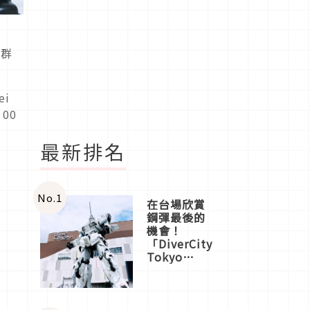
社群
ei
：00
最新排名
No.
1
在台場欣賞
鋼彈最後的
機會！
「DiverCity
Tokyo
Plaza」搭
船、購物、
美食及夜
景，一次全