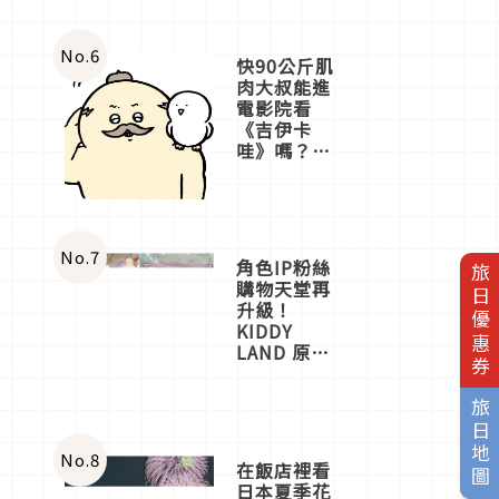
No.
6
快90公斤肌
肉大叔能進
電影院看
《吉伊卡
哇》嗎？日
本重金屬樂
團「打首」
會長與
nagano老師
一同給出了
No.
7
角色IP粉絲
旅日優惠券
答案
購物天堂再
升級！
KIDDY
LAND 原宿
店吉伊卡哇
迎客，新開
旅日地圖
幕
OMOKADO
店3分即達
No.
8
在飯店裡看
日本夏季花