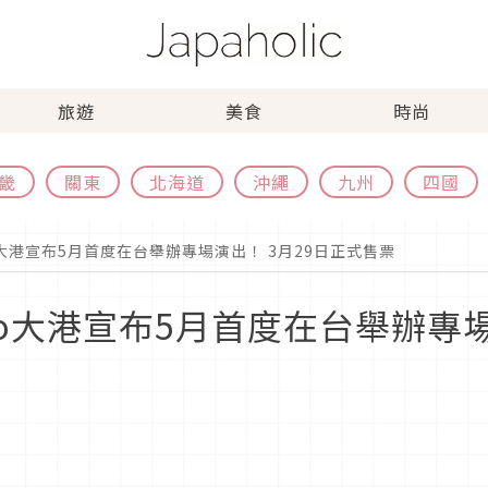
旅遊
美食
時尚
畿
關東
北海道
沖繩
九州
四國
大港宣布5月首度在台舉辦專場演出！ 3月29日正式售票
o大港宣布5月首度在台舉辦專場