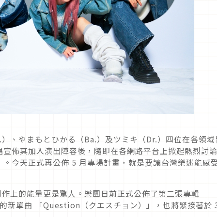
Gt.）、やまもとひかる（Ba.）及ツミキ（Dr.）四位在各領域
唱宣佈其加入演出陣容後，隨即在各網路平台上掀起熱烈討
。今天正式再公佈 5 月專場計畫，就是要讓台灣樂迷能感
樂創作上的能量更是驚人。樂團日前正式公佈了第二張專輯
新單曲 「Question（クエスチョン）」，也將緊接著於 3