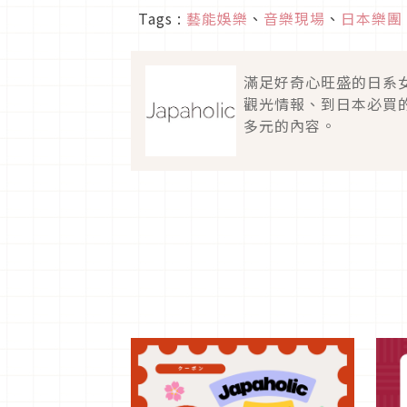
Tags :
藝能娛樂
、
音樂現場
、
日本樂團
滿足好奇心旺盛的日系
觀光情報、到日本必買
多元的內容。