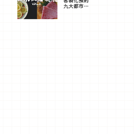
客製化預約
九大都市餐
廳，打造專
屬美食體
驗！