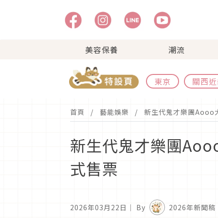
美容保養
潮流
東京
關西近
首頁
藝能娛樂
新生代鬼才樂團Aooo
新生代鬼才樂團Aoo
式售票
2026年03月22日
｜ By
2026年新聞稿