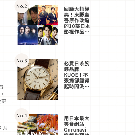
體驗
No.
2
回顧大師經
典！東野圭
吾原作改編
的10部日本
影視作品推
薦
No.
3
必買日系腕
錶品牌
KUOE！不
張揚卻經得
起時間洗鍊
皆
的經典之作
論，
五選
受更
No.
4
用日本最大
美食網站
 月
Gurunavi