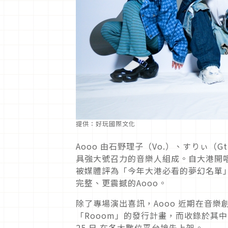
提供：好玩國際文化
Aooo 由石野理子（Vo.）、すりぃ（
具強大號召力的音樂人組成。自大港開
被媒體評為「今年大港必看的夢幻名單」
完整、更震撼的Aooo。
除了專場演出喜訊，Aooo 近期在音
「Rooom」的發行計畫，而收錄於其中的
25 日 在各大數位平台搶先上架。