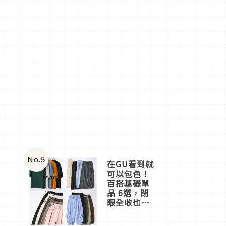
No.
5
在GU看到就
可以包色！
百搭基礎單
品 6選，閉
眼全收也不
心疼