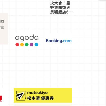
火大會！星
野集團煙火
景觀飯店6
選，讓你不
用人擠人悠
即時
閒欣賞
豐富