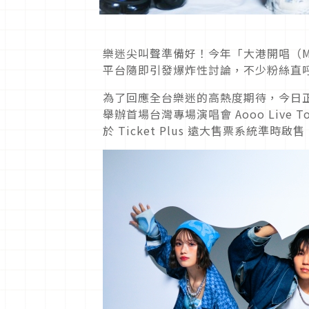
樂迷尖叫聲準備好！今年「大港開唱（Mega
平台隨即引發爆炸性討論，不少粉絲直
為了回應全台樂迷的高熱度期待，今日正式再宣佈，
舉辦首場台灣專場演唱會 Aooo Live Tour
於 Ticket Plus 遠大售票系統準時啟售