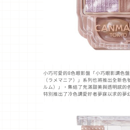
小巧可愛的8色眼影盤「小巧眼影調色
（ラメマニア）」系列也將推出全新色號
ルム）」，集結了充滿甜美與透明感的
特別推出了冷色調愛好者夢寐以求的夢