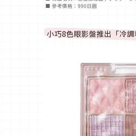
■ 參考價格：990日圓
小巧8色眼影盤推出「冷調