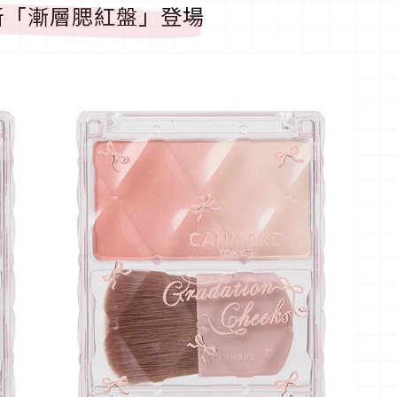
新「漸層腮紅盤」登場