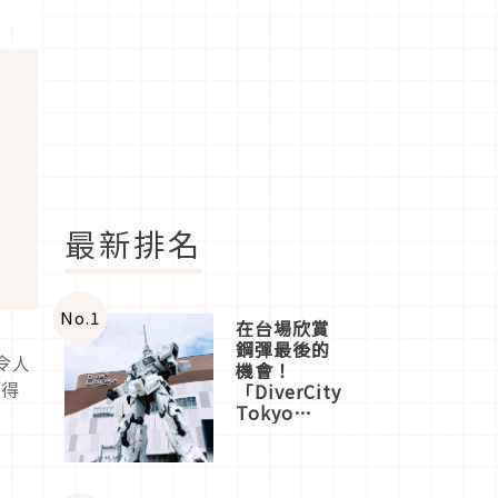
最新排名
No.
1
在台場欣賞
鋼彈最後的
令人
機會！
值得
「DiverCity
Tokyo
Plaza」搭
船、購物、
美食及夜
景，一次全