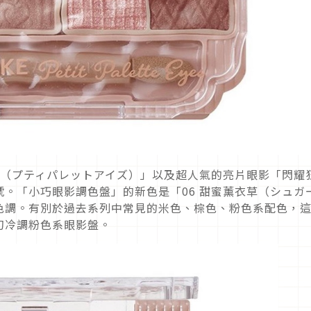
盤（プティパレットアイズ）」以及超人氣的亮片眼影「閃耀
。「小巧眼影調色盤」的新色是「06 甜蜜薰衣草（シュガ
色調。有別於過去系列中常見的米色、棕色、粉色系配色，
幻冷調粉色系眼影盤。