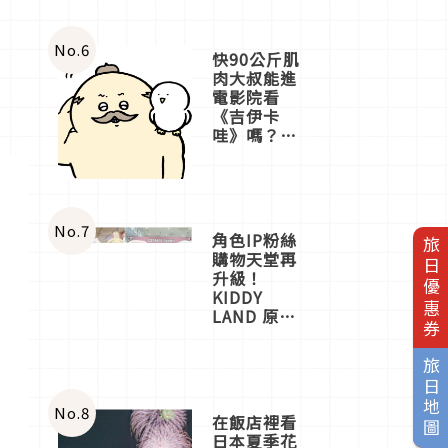
No.
6
快90公斤肌
肉大叔能進
電影院看
《吉伊卡
哇》嗎？日
本重金屬樂
團「打首」
會長與
nagano老師
一同給出了
No.
7
角色IP粉絲
旅日優惠券
答案
購物天堂再
升級！
KIDDY
LAND 原宿
店吉伊卡哇
迎客，新開
旅日地圖
幕
OMOKADO
店3分即達
No.
8
在飯店裡看
日本夏季花