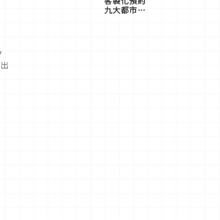
客製化預約
九大都市餐
廳，打造專
屬美食體
驗！
ク
造出