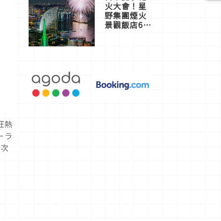
火大會！星
野集團煙火
景觀飯店6
選，讓你不
用人擠人悠
閒欣賞
狂熱
ーラ
這次