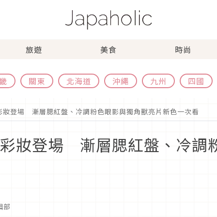
旅遊
美食
時尚
畿
關東
北海道
沖繩
九州
四國
6春季彩妝登場 漸層腮紅盤、冷調粉色眼影與獨角獸亮片新色一次看
26春季彩妝登場 漸層腮紅盤、冷
編輯部