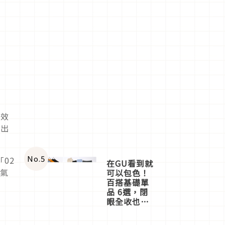
有效
透出
No.
5
02
在GU看到就
好氣
可以包色！
百搭基礎單
品 6選，閉
眼全收也不
心疼