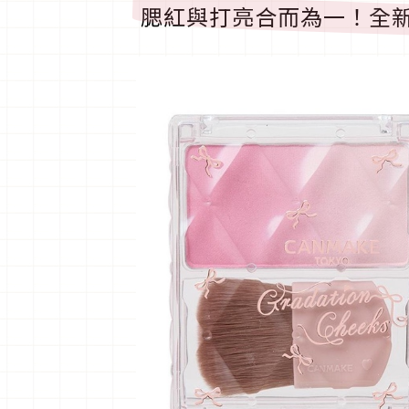
腮紅與打亮合而為一！全