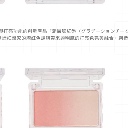
合腮紅與打亮功能的創新產品「漸層腮紅盤（グラデーションチー
營造紅潤感的腮紅色調與帶來透明感的打亮色完美融合，創