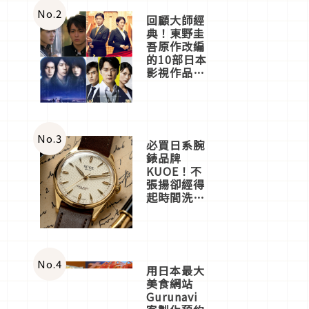
體驗
No.
2
回顧大師經
典！東野圭
吾原作改編
的10部日本
影視作品推
薦
No.
3
必買日系腕
錶品牌
KUOE！不
張揚卻經得
起時間洗鍊
的經典之作
五選
No.
4
用日本最大
美食網站
Gurunavi