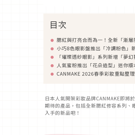
目次
腮紅與打亮合而為一！全新「漸層
小巧8色眼影盤推出「冷調粉色」
「璀璨透紗眼影」系列新增「夢幻
人氣蜜粉推出「花朵造型」迷你版
CANMAKE 2026春季彩妝重點整理
日本人氣開架彩妝品牌CANMAKE即將
期待的產品，包括全新腮紅修容系列、
入手的新品吧！