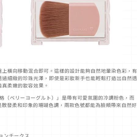
盤上橫向移動混合即可。這樣的設計能夠自然地暈染色彩，
透過細緻的珍珠光澤，即使是彩妝新手也能輕鬆打造出自然
純真柔嫩的妝容效果。
優格（ベリーヨーグルト）」是帶有可愛氛圍的冷調粉色，而「
是散發柔和印象的珊瑚色調，兩款色號都能為臉頰帶來自然
ションチークス