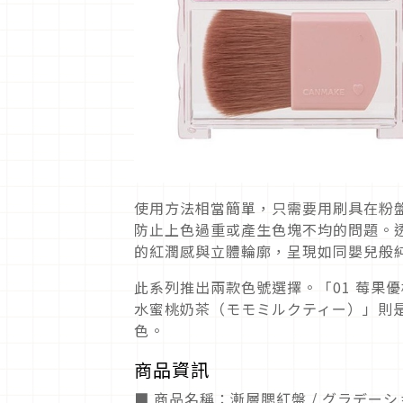
使用方法相當簡單，只需要用刷具在粉
防止上色過重或產生色塊不均的問題。
的紅潤感與立體輪廓，呈現如同嬰兒般
此系列推出兩款色號選擇。「01 莓果
水蜜桃奶茶（モモミルクティー）」則
色。
商品資訊
■ 商品名稱：漸層腮紅盤 / グラデー