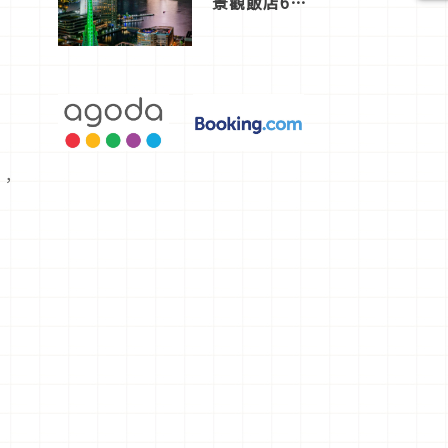
景觀飯店6
選，讓你不
用人擠人悠
閒欣賞
色，
感