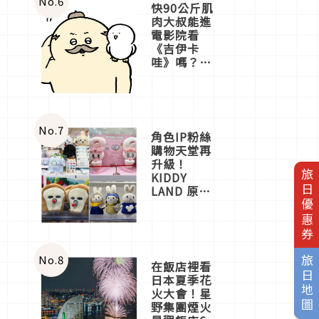
No.
6
快90公斤肌
肉大叔能進
電影院看
《吉伊卡
哇》嗎？日
本重金屬樂
團「打首」
會長與
nagano老師
一同給出了
No.
7
角色IP粉絲
答案
購物天堂再
升級！
旅日優惠券
KIDDY
LAND 原宿
店吉伊卡哇
迎客，新開
幕
OMOKADO
店3分即達
No.
8
旅日地圖
在飯店裡看
日本夏季花
火大會！星
野集團煙火