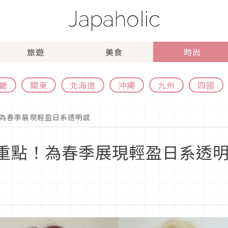
旅遊
美食
時尚
畿
關東
北海道
沖繩
九州
四國
！為春季展現輕盈日系透明感
4重點！為春季展現輕盈日系透