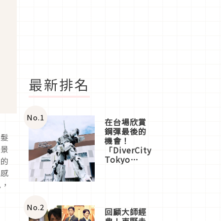
最新排名
No.
1
在台場欣賞
鋼彈最後的
、髮
機會！
地景
「DiverCity
Tokyo
象的
Plaza」搭
覺感
船、購物、
色，
美食及夜
景，一次全
體驗
No.
2
回顧大師經
典！東野圭