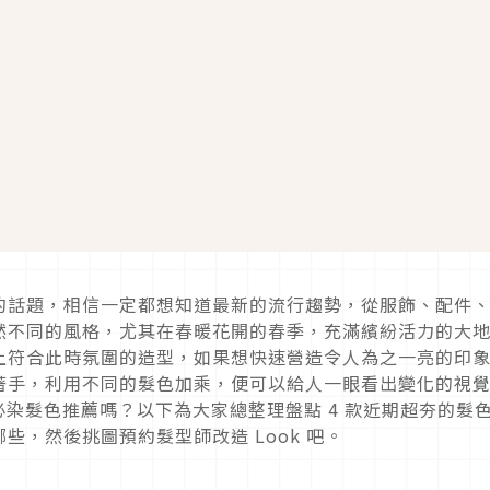
的話題，相信一定都想知道最新的流行趨勢，從服飾、配件
然不同的風格，尤其在春暖花開的春季，充滿繽紛活力的大
上符合此時氛圍的造型，如果想快速營造令人為之一亮的印
著手，利用不同的髮色加乘，便可以給人一眼看出變化的視
必染髮色推薦嗎？以下為大家總整理盤點
4
款近期超夯的髮
哪些，然後挑圖預約髮型師改造
Look
吧。