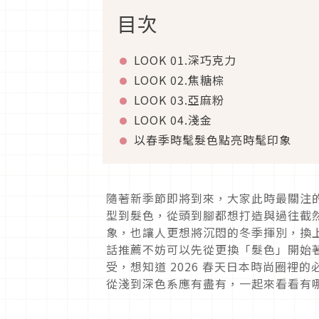
目次
LOOK 01.
深巧克力
LOOK 02.
焦糖棕
LOOK 03.
亞麻粉
LOOK 04.
淺金
以春季時髦髮色點亮時髦印象
隨著新季節即將到來，大家此時最關注
型到髮色，從頭到腳都想打造與過往截
象，也讓人更想將沉悶的冬季揮別，換
話推薦不妨可以先從更換「髮色」開始
受，想知道
2026
春天日本時尚圈裡的
從淺到深色系應有盡有，一起來看看有