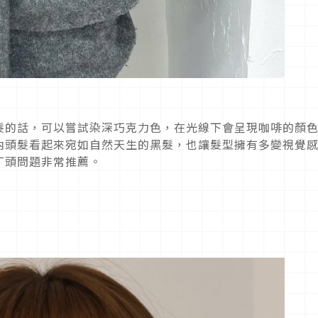
髮的話，可以嘗試染深巧克力色，在光線下會呈現咖啡的顏
內頭髮看起來宛如自然天生的黑髮，也讓髮型擁有多變視覺
丁頭問題非常推薦。