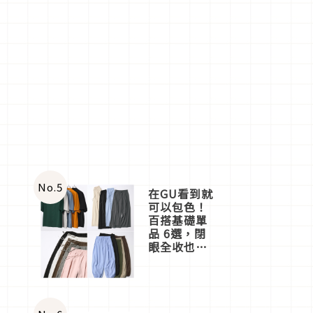
No.
5
在GU看到就
可以包色！
百搭基礎單
品 6選，閉
眼全收也不
心疼