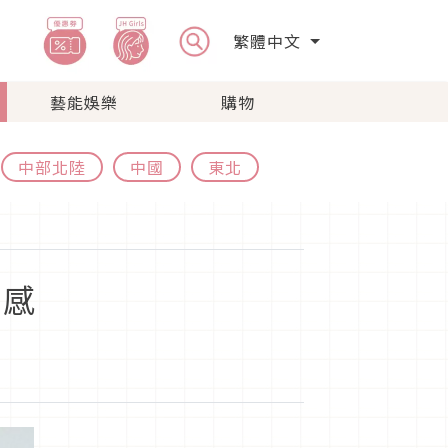
繁體中文
藝能娛樂
購物
中部北陸
中國
東北
明感