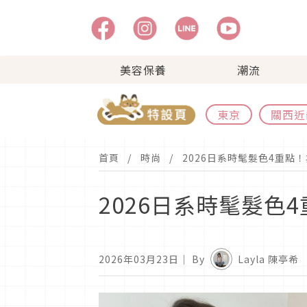
美容保養
潮流
東京
關西近
首頁
時尚
2026日系時髦髮色4重點
2026日系時髦髮色
2026年03月23日
｜ By
Layla 陳亭希