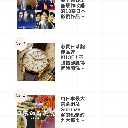
吾原作改編
的10部日本
影視作品推
薦
No.
3
必買日系腕
錶品牌
KUOE！不
張揚卻經得
起時間洗鍊
的經典之作
五選
No.
4
用日本最大
美食網站
Gurunavi
客製化預約
九大都市餐
廳，打造專