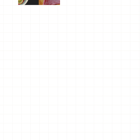
屬美食體
驗！