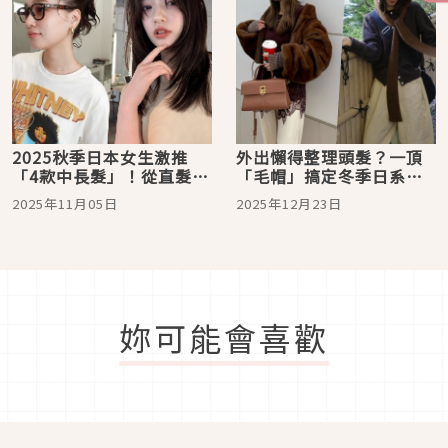
2025秋季日本女生激推
外出懶得整理頭髮？一頂
「4款中長髮」！從直髮、
「毛帽」搞定冬季日系印
微捲、編髮造型推薦
象
2025年11月05日
2025年12月23日
妳可能會喜歡