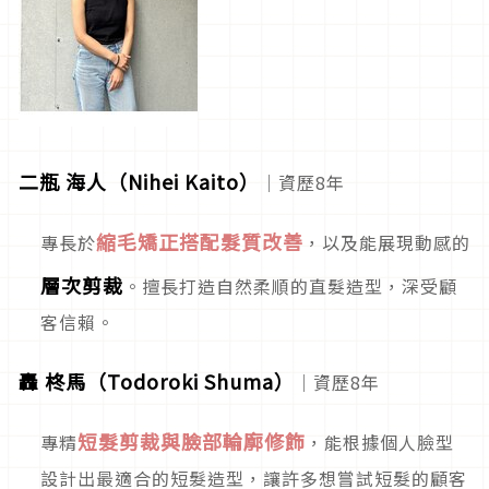
二瓶 海人（Nihei Kaito）
｜資歷8年
縮毛矯正搭配髮質改善
專長於
，以及能展現動感的
層次剪裁
。擅長打造自然柔順的直髮造型，深受顧
客信賴。
轟 柊馬（Todoroki Shuma）
｜資歷8年
短髮剪裁與臉部輪廓修飾
專精
，能根據個人臉型
設計出最適合的短髮造型，讓許多想嘗試短髮的顧客