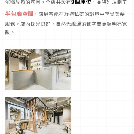
9個座位
沉穩放鬆的氛圍。全店共設有
，並特別規劃了
半包廂空間
，讓顧客能在舒適私密的環境中享受美髮
服務。店內採光良好，自然光線灑落使空間更顯明亮寬
敞。