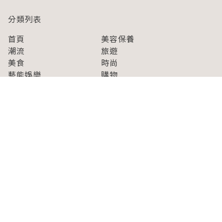
分類列表
首頁
美容保養
潮流
旅遊
美食
時尚
藝能娛樂
購物
關於Japaholic
關於我們
免責事項
寫手招募
Japaholic Girls招募
廣告、合作洽談
關鍵字列表
お問い合わせ