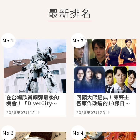
最新排名
No.
1
No.
2
在台場欣賞鋼彈最後的
回顧大師經典！東野圭
機會！「DiverCity
吾原作改編的10部日本
Tokyo Plaza」搭船、
影視作品推薦
2026年07月13日
2026年07月28日
購物、美食及夜景，一
次全體驗
No.
3
No.
4