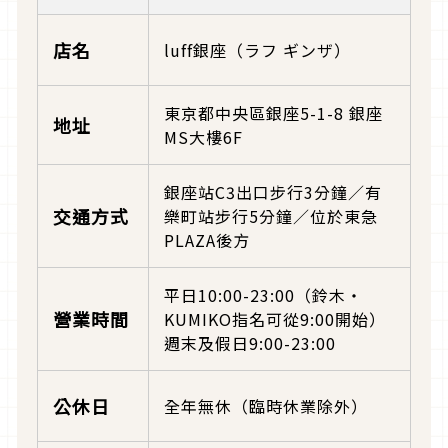
店名
luff銀座（ラフ ギンザ）
東京都中央區銀座5-1-8 銀座
地址
MS大樓6F
銀座站C3出口步行3分鐘／有
交通方式
樂町站步行5分鐘／位於東急
PLAZA後方
平日10:00-23:00（鈴木・
營業時間
KUMIKO指名可從9:00開始）
週末及假日9:00-23:00
公休日
全年無休（臨時休業除外）