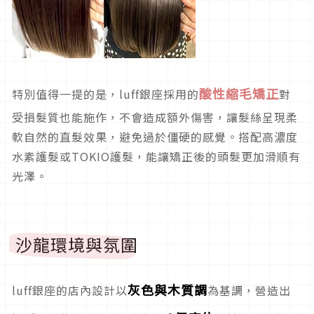
酸性縮毛矯正
特別值得一提的是，luff銀座採用的
對
受損髮質也能施作，不會造成額外傷害，讓髮絲呈現柔
軟自然的直髮效果，避免過於僵硬的感覺。搭配高濃度
水素護髮或TOKIO護髮，能讓矯正後的頭髮更加滑順有
光澤。
沙龍環境與氛圍
灰色與木質調
luff銀座的店內設計以
為基調，營造出