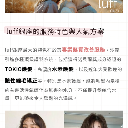
luff銀座的服務特色與人氣方案
專業髮質改善服務
luff銀座最大的特色在於其
。沙龍
引進多種頂級護髮系統，包括獲得諾貝爾獎成分認證的
TOKIO護髮
水素護髮
、高濃度
、以及近年大受歡迎的
酸性縮毛矯正
等。特別是水素護髮，能將毛髮內累積
的有害活性氧轉化為無害的水分，不僅提升髮絲含水
量，更能帶來令人驚豔的光澤感。