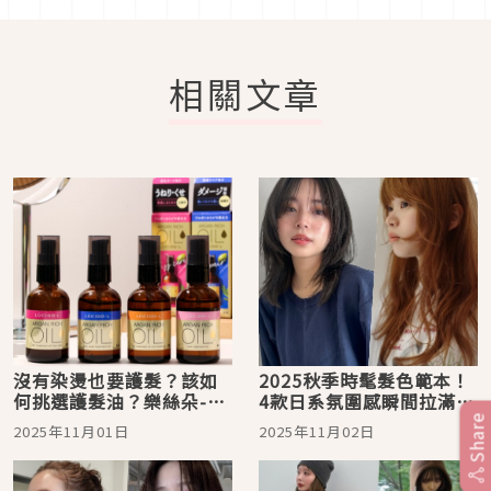
相關文章
沒有染燙也要護髮？該如
2025秋季時髦髮色範本！
何挑選護髮油？樂絲朵-L
4款日系氛圍感瞬間拉滿髮
教你用摩洛哥護髮精華油
色盤點
Share
2025年11月01日
2025年11月02日
打造輕盈天使光圈