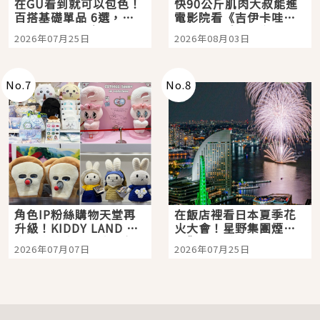
在GU看到就可以包色！
快90公斤肌肉大叔能進
百搭基礎單品 6選，閉
電影院看《吉伊卡哇》
眼全收也不心疼
嗎？日本重金屬樂團
2026年07月25日
2026年08月03日
「打首」會長與nagano
老師一同給出了答案
No.
7
No.
8
角色IP粉絲購物天堂再
在飯店裡看日本夏季花
升級！KIDDY LAND 原
火大會！星野集團煙火
宿店吉伊卡哇迎客，新
景觀飯店6選，讓你不用
2026年07月07日
2026年07月25日
開幕 OMOKADO 店3分
人擠人悠閒欣賞
即達