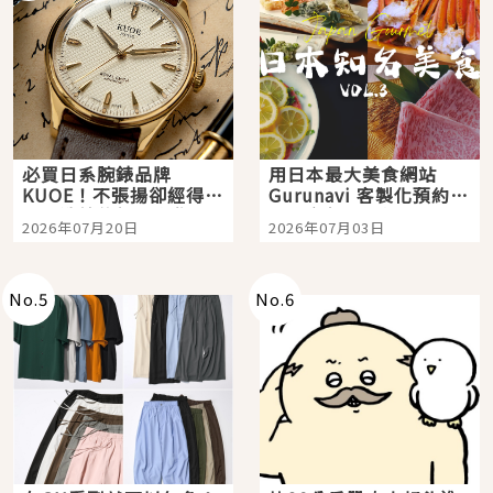
必買日系腕錶品牌
用日本最大美食網站
KUOE！不張揚卻經得起
Gurunavi 客製化預約九
時間洗鍊的經典之作五
大都市餐廳，打造專屬
2026年07月20日
2026年07月03日
選
美食體驗！
No.
5
No.
6