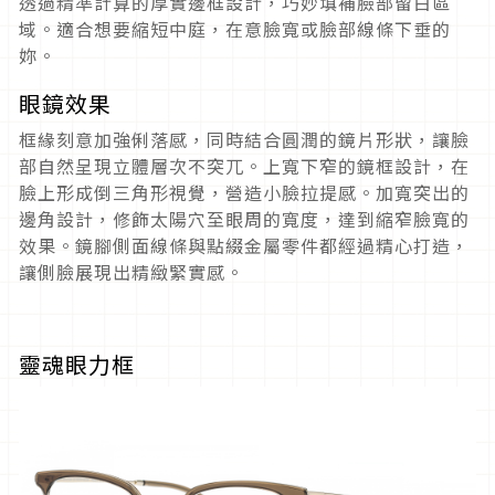
透過精準計算的厚實邊框設計，巧妙填補臉部留白區
域。適合想要縮短中庭，在意臉寬或臉部線條下垂的
妳。
眼鏡效果
框緣刻意加強俐落感，同時結合圓潤的鏡片形狀，讓臉
部自然呈現立體層次不突兀。上寬下窄的鏡框設計，在
臉上形成倒三角形視覺，營造小臉拉提感。加寬突出的
邊角設計，修飾太陽穴至眼周的寬度，達到縮窄臉寬的
效果。鏡腳側面線條與點綴金屬零件都經過精心打造，
讓側臉展現出精緻緊實感。
靈魂眼力框