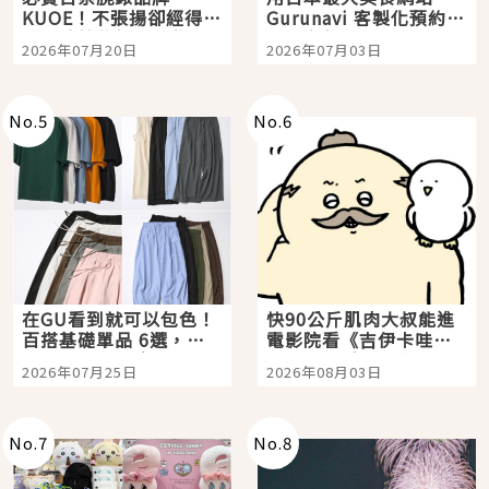
KUOE！不張揚卻經得起
Gurunavi 客製化預約九
時間洗鍊的經典之作五
大都市餐廳，打造專屬
2026年07月20日
2026年07月03日
選
美食體驗！
No.
5
No.
6
在GU看到就可以包色！
快90公斤肌肉大叔能進
百搭基礎單品 6選，閉
電影院看《吉伊卡哇》
眼全收也不心疼
嗎？日本重金屬樂團
2026年07月25日
2026年08月03日
「打首」會長與nagano
老師一同給出了答案
No.
7
No.
8