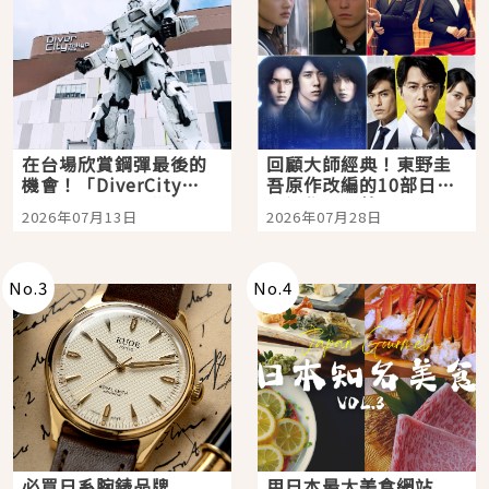
在台場欣賞鋼彈最後的
回顧大師經典！東野圭
機會！「DiverCity
吾原作改編的10部日本
Tokyo Plaza」搭船、
影視作品推薦
2026年07月13日
2026年07月28日
購物、美食及夜景，一
次全體驗
No.
3
No.
4
必買日系腕錶品牌
用日本最大美食網站