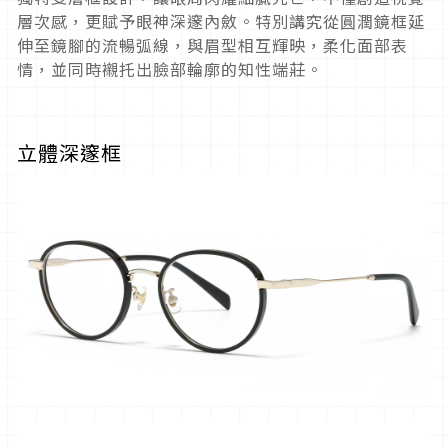
層次感，更賦予眼神深邃內斂。特別講究從圓潤鏡框延
伸至鏡腳的流暢弧線，與眉型相互輝映，柔化面部表
情，並同時襯托出臉部輪廓的知性端莊。
立體深邃框