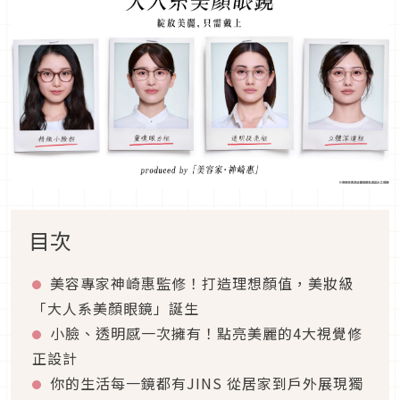
目次
美容專家神崎惠監修！打造理想顏值，美妝級
「大人系美顏眼鏡」誕生
小臉、透明感一次擁有！點亮美麗的4大視覺修
正設計
你的生活每一鏡都有JINS 從居家到戶外展現獨