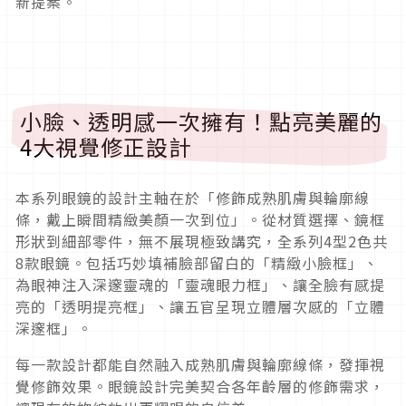
新提案。
小臉、透明感一次擁有！點亮美麗的
4大視覺修正設計
本系列眼鏡的設計主軸在於「修飾成熟肌膚與輪廓線
條，戴上瞬間精緻美顏一次到位」。從材質選擇、鏡框
形狀到細部零件，無不展現極致講究，全系列4型2色共
8款眼鏡。包括巧妙填補臉部留白的「精緻小臉框」、
為眼神注入深邃靈魂的「靈魂眼力框」、讓全臉有感提
亮的「透明提亮框」、讓五官呈現立體層次感的「立體
深邃框」。
每一款設計都能自然融入成熟肌膚與輪廓線條，發揮視
覺修飾效果。眼鏡設計完美契合各年齡層的修飾需求，