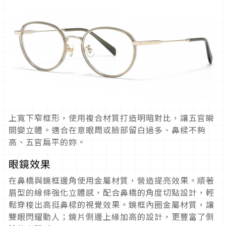
上寬下窄框形，使用複合材質打造明暗對比，讓五官瞬
間變立體。適合在意眼周或臉部留白過多、鼻樑不夠
高、五官扁平的妳。
眼鏡效果
在鼻橋與鏡框邊角使用金屬材質，營造提亮效果。順著
眉型的線條強化立體感，配合鼻橋的角度切點設計，輕
鬆穿梭出高挺鼻樑的視覺效果。鏡框內圈金屬材質，讓
雙眼閃耀動人；鏡片側邊上緣加高的設計，更豐富了側