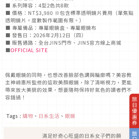
■ 系列陣容：4型2色共8款
■ 價格：NT$3,980 ※包含標準透明鏡片費用（單焦點
透明鏡片。度數製作範圍有限。）
■ 專屬備品：專屬眼鏡盒、專屬眼鏡布
■ 發售日：2026年2月12日（四）
■ 販售通路：全台JINS門市、JINS官方線上商城
■
OFFICIAL SITE
佩戴眼鏡的同時，也想改善臉部色調與輪廓嗎？美容教
主神崎惠所監修的這款美顏眼鏡，除了清晰視力，更能
帶來放大美貌的效果，想要隨時保持好氣色的讀者們不
容錯過！
旅日優惠券
Tags :
購物
、
日系生活
、
眼鏡
滿足好奇心旺盛的日系女子們的願