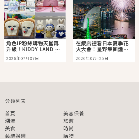
角色IP粉絲購物天堂再
在飯店裡看日本夏季花
升級！KIDDY LAND 原
火大會！星野集團煙火
宿店吉伊卡哇迎客，新
景觀飯店6選，讓你不用
2026年07月07日
2026年07月25日
開幕 OMOKADO 店3分
人擠人悠閒欣賞
即達
分類列表
首頁
美容保養
潮流
旅遊
美食
時尚
藝能娛樂
購物