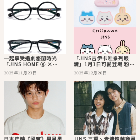
一起享受追劇悠閒時光
「JINS吉伊卡哇系列眼
「JINS HOME Ⓡ ×
鏡」1月1日可愛登場 粉絲
Netflix聯名眼鏡系列」矚
快來收藏！2月28日前購買
2025年11月23日
2025年12月28日
目登場！
送角色貼紙
日本史詩《國寶》男星黑
JINS 三重、青埔精華商圈