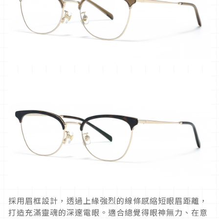
採用眉框設計，透過上緣強烈的線條感縮短眼眉距離，
打造充滿靈魂的深邃電眼。適合總覺得眼神無力、在意