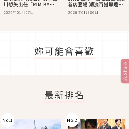
川想矢出任「RIM BY
新店登場 潮流百搭厚邊框
JINS」形象大使 新生代自
鈦輕盈系列2026再升級
2026年01月27日
2026年01月06日
由穿搭新態度
妳可能會喜歡
Share
最新排名
No.
1
No.
2