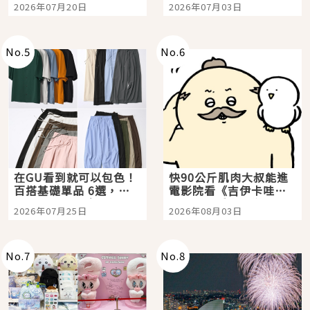
2026年07月20日
2026年07月03日
選
美食體驗！
No.
5
No.
6
在GU看到就可以包色！
快90公斤肌肉大叔能進
百搭基礎單品 6選，閉
電影院看《吉伊卡哇》
眼全收也不心疼
嗎？日本重金屬樂團
2026年07月25日
2026年08月03日
「打首」會長與nagano
老師一同給出了答案
No.
7
No.
8