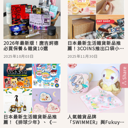
2026年最新版！唐吉訶德
日本最新生活雜貨新品推
必買保養＆雜貨10選
薦！3COINS推出口袋小相
機姊妹款
2025年10月03日
2025年11月30日
Share
日本最新生活雜貨新品推
人氣雜貨品牌
薦！《排球少年》、《魔
「SWIMMER」與Fukuya
法咪路咪路》周邊等你來
聯手推出抽籤景品，一系