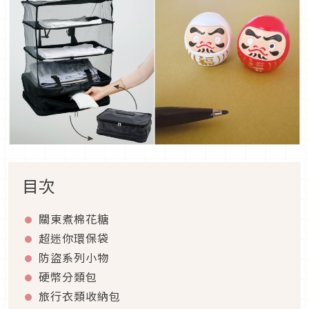
目次
關東煮棉花糖
超迷你環保袋
防盜系列小物
硬幣分類包
旅行衣類收納包