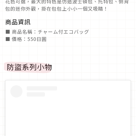
花色可選，最大的特色是仿造波士頓包、托特包、側背
包的迷你外觀，掛在包包上小小一個又吸睛！
商品資訊
■ 商品名稱：チャーム付エコバッグ
■ 價格：550日圓
防盜系列小物