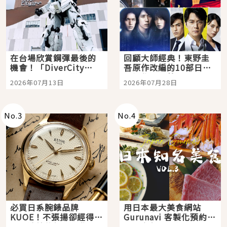
在台場欣賞鋼彈最後的
回顧大師經典！東野圭
機會！「DiverCity
吾原作改編的10部日本
Tokyo Plaza」搭船、
影視作品推薦
2026年07月13日
2026年07月28日
購物、美食及夜景，一
次全體驗
No.
3
No.
4
必買日系腕錶品牌
用日本最大美食網站
KUOE！不張揚卻經得起
Gurunavi 客製化預約九
時間洗鍊的經典之作五
大都市餐廳，打造專屬