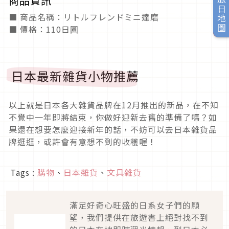
商品資訊
旅日地圖
■ 商品名稱：リトルフレンドミニ達磨
■ 價格：110日圓
日本最新雜貨小物推薦
以上就是日本各大雜貨品牌在12月推出的新品，在不知
不覺中一年即將結束，你做好迎新去舊的準備了嗎？如
果還在想要怎麼迎接新年的話，不妨可以去日本雜貨品
牌逛逛，或許會有意想不到的收穫喔！
Tags :
購物
、
日本雜貨
、
文具雜貨
滿足好奇心旺盛的日系女子們的願
望，我們提供在旅遊書上絕對找不到