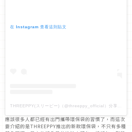
在 Instagram 查看這則貼文
THREEPPY(スリーピー)（@threeppy_official）分享的貼文
應該很多人都已經有出門攜帶環保袋的習慣了，而這次
要介紹的是THREEPPY推出的新款環保袋，不只有多種