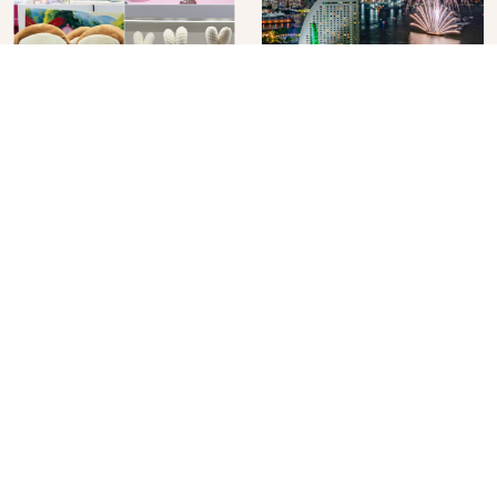
角色IP粉絲購物天堂再
在飯店裡看日本夏季花
升級！KIDDY LAND 原
火大會！星野集團煙火
宿店吉伊卡哇迎客，新
景觀飯店6選，讓你不用
2026年07月07日
2026年07月25日
開幕 OMOKADO 店3分
人擠人悠閒欣賞
即達
分類列表
首頁
美容保養
潮流
旅遊
美食
時尚
藝能娛樂
購物