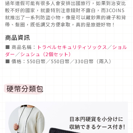
過年連假可能有很多人會安排出國旅行，如果到治安比
較不好的國家，就要特別注意錢財不露白，而3COINS
就推出了一系列防盜小物，像是可以藏鈔票的襪子和背
帶、髮圈，既低調又方便拿取，真的是旅遊好物！
商品資訊
■ 商品名稱：
トラベルセキュリティソックス
／
ショル
ダー
／
シュシュ（2個セット）
■ 價格：550日幣／550日幣／330日幣（兩入）
硬幣分類包