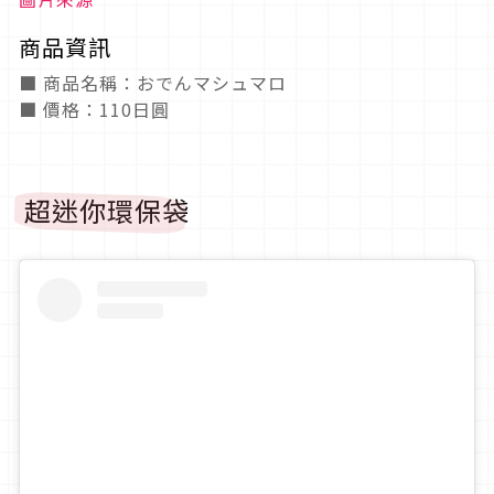
商品資訊
■ 商品名稱：おでんマシュマロ
■ 價格：110日圓
超迷你環保袋