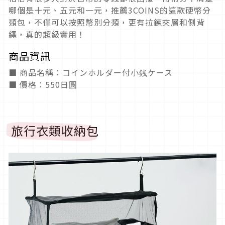
哪個是十元、五元和一元，推薦3COINS的這款硬幣分
類包，不僅可以按照幣別分類，更有拉鍊夾層和側背
繩，真的超級實用！
商品資訊
■ 商品名稱：コインホルダー付小銭ケース
■ 價格：550日圓
旅行衣類收納包