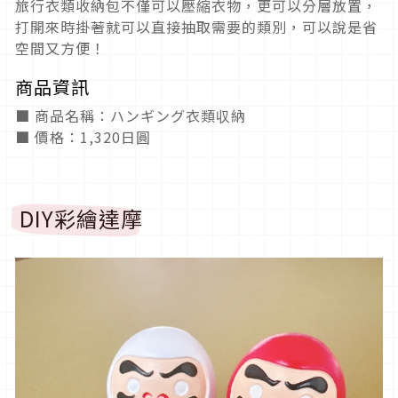
旅行衣類收納包不僅可以壓縮衣物，更可以分層放置，
打開來時掛著就可以直接抽取需要的類別，可以說是省
空間又方便！
商品資訊
■ 商品名稱：ハンギング衣類収納
■ 價格：1,320日圓
DIY彩繪達摩