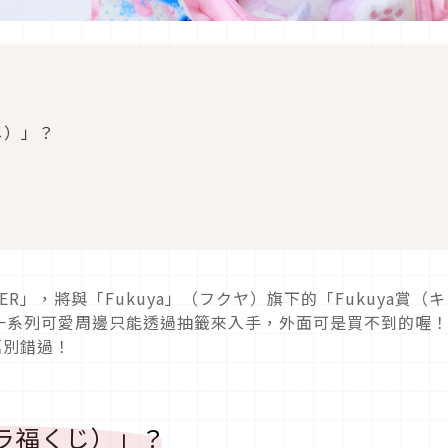
じ）」？
R」，將與「Fukuya」（フクヤ）旗下的「Fukuya賞（
一系列可愛周邊只能透過抽籤來入手，外面可是買不到的喔
萬別錯過！
ャラ福くじ）」？