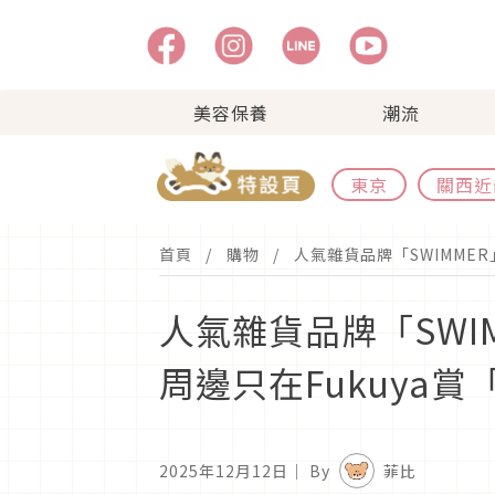
美容保養
潮流
東京
關西近
首頁
購物
人氣雜貨品牌「SWIMMER」
人氣雜貨品牌「SWI
周邊只在Fukuya賞「S
2025年12月12日
｜ By
菲比