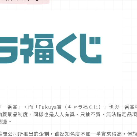
一番賞」，而「Fukuya賞（キャラ福くじ）」也與一番賞
抽籤景品制度，同樣也是人人有獎、只抽不賣，無法指定品
周邊。
クヤ）這間公司所推出的企劃，雖然知名度不如一番賞來得高，但