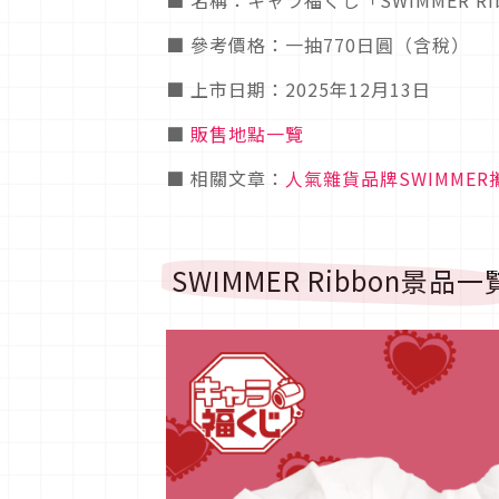
■ 名稱：キャラ福くじ「SWIMMER Ri
■ 參考價格：一抽770日圓（含稅）
■ 上市日期：2025年12月13日
■
販售地點一覽
■ 相關文章：
人氣雜貨品牌SWIMME
SWIMMER Ribbon景品一