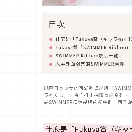
目次
什麼是「Fukuya賞（キャラ福く
Fukuya賞「SWIMMER Ribbon」
SWIMMER Ribbon景品一覽
入手外面沒有的SWIMMER周邊
風靡日本少女的可愛雜貨品牌「SWIMME
ラ福くじ）」合作推出抽籤景品系列，
愛SWIMMER這個品牌的粉絲們，可千
什麼是「Fukuya賞（キ