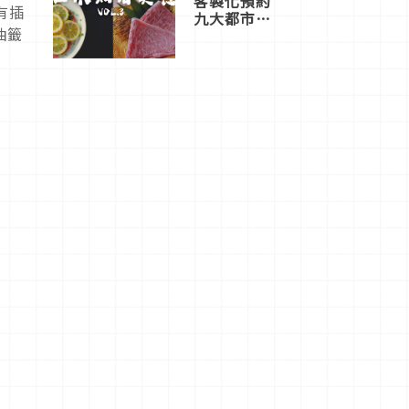
客製化預約
有插
九大都市餐
抽籤
廳，打造專
屬美食體
驗！