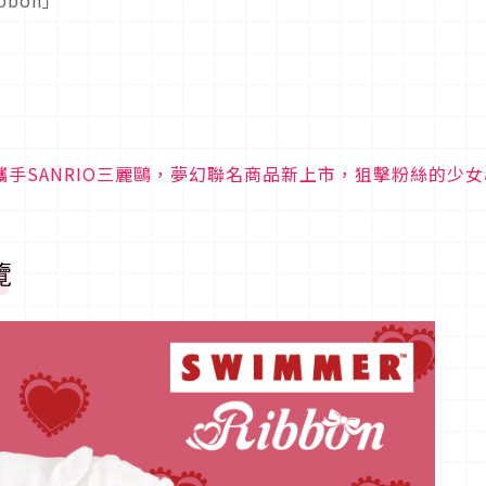
bbon」
R攜手SANRIO三麗鷗，夢幻聯名商品新上市，狙擊粉絲的少女
覽