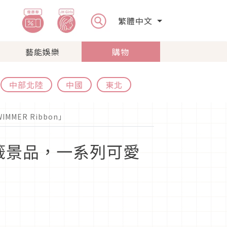
繁體中文
藝能娛樂
購物
中部北陸
中國
東北
MER Ribbon」
抽籤景品，一系列可愛