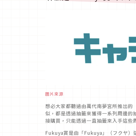
圖片來源
想必大家都聽過由萬代南夢宮所推出的「
似，都是透過抽籤來獲得一系列周邊的
接購買，只能透過一直抽籤來入手這些
Fukuya賞是由「Fukuya」（フ