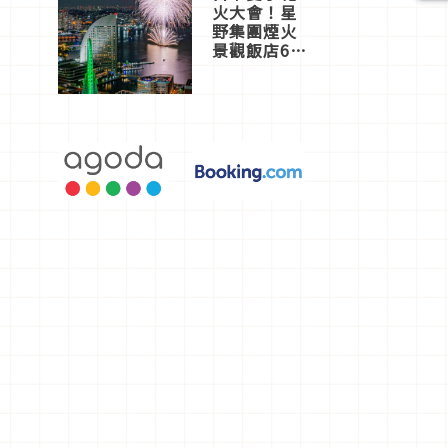
火大會！星
野集團煙火
景觀飯店6
選，讓你不
用人擠人悠
閒欣賞