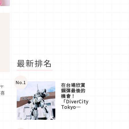
最新排名
No.
1
在台場欣賞
キャ
鋼彈最後的
！喜
機會！
「DiverCity
Tokyo
Plaza」搭
船、購物、
美食及夜
景，一次全