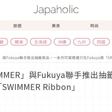
旅遊
美食
時尚
畿
關東
北海道
沖繩
九州
四國
與Fukuya聯手推出抽籤景品，一系列可愛周邊只在Fukuya賞「SWIM
MMER」與Fukuya聯手推出
WIMMER Ribbon」