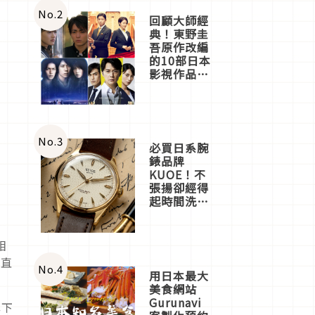
體驗
No.
2
回顧大師經
典！東野圭
吾原作改編
的10部日本
影視作品推
薦
No.
3
必買日系腕
錶品牌
KUOE！不
張揚卻經得
起時間洗鍊
的經典之作
五選
相
項直
No.
4
用日本最大
美食網站
Gurunavi
旗下