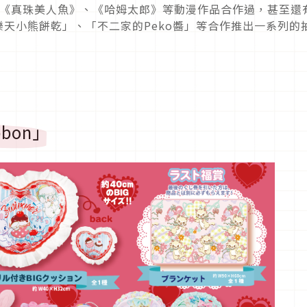
》、《真珠美人魚》、《哈姆太郎》等動漫作品合作過，甚至還
「樂天小熊餅乾」、「不二家的Peko醬」等合作推出一系列的
bbon」