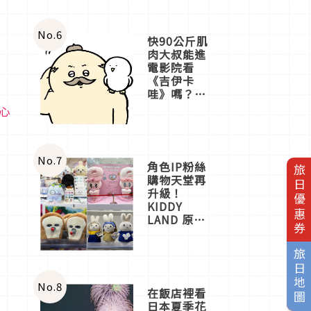
No.
6
快90公斤肌
肉大叔能進
電影院看
《吉伊卡
哇》嗎？日
本重金屬樂
心
團「打首」
會長與
nagano老師
一同給出了
No.
7
角色IP粉絲
旅日優惠券
答案
購物天堂再
升級！
KIDDY
LAND 原宿
店吉伊卡哇
迎客，新開
旅日地圖
幕
OMOKADO
店3分即達
No.
8
在飯店裡看
日本夏季花