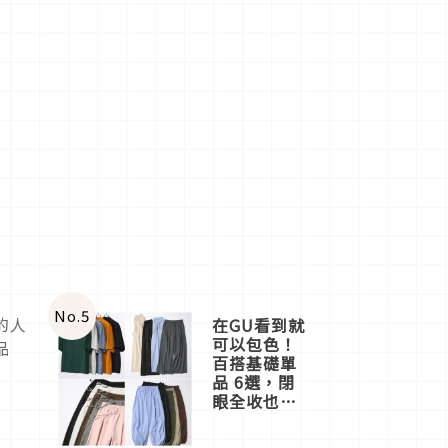
No.
5
的人
在GU看到就
可以包色！
品
百搭基礎單
品 6選，閉
眼全收也不
心疼