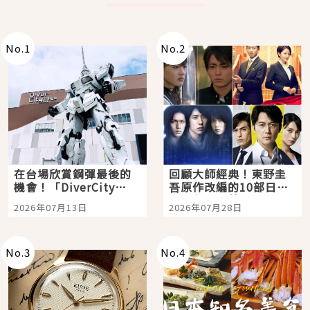
No.
1
No.
2
在台場欣賞鋼彈最後的
回顧大師經典！東野圭
機會！「DiverCity
吾原作改編的10部日本
Tokyo Plaza」搭船、
影視作品推薦
2026年07月13日
2026年07月28日
購物、美食及夜景，一
次全體驗
No.
3
No.
4