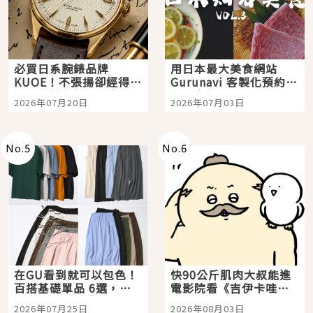
必買日系腕錶品牌
用日本最大美食網站
KUOE！不張揚卻經得起
Gurunavi 客製化預約九
時間洗鍊的經典之作五
大都市餐廳，打造專屬
2026年07月20日
2026年07月03日
選
美食體驗！
No.
5
No.
6
在GU看到就可以包色！
快90公斤肌肉大叔能進
百搭基礎單品 6選，閉
電影院看《吉伊卡哇》
眼全收也不心疼
嗎？日本重金屬樂團
2026年07月25日
2026年08月03日