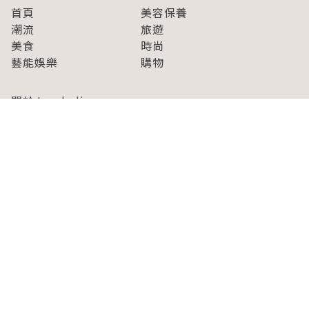
首頁
美容保養
潮流
旅遊
美食
時尚
藝能娛樂
購物
關於Japaholic
關於我們
免責事項
寫手招募
Japaholic Girls招募
廣告、合作洽談
關鍵字列表
お問い合わせ