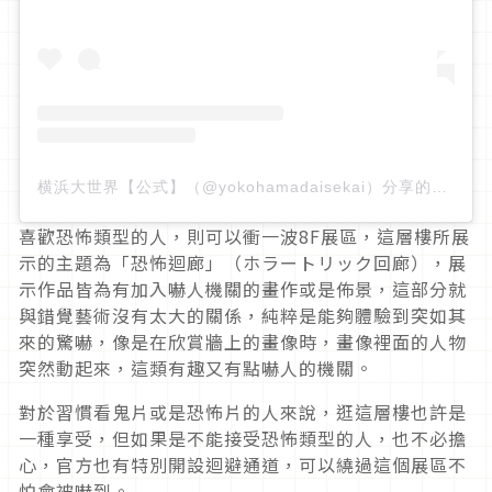
横浜大世界【公式】（@yokohamadaisekai）分享的貼文
喜歡恐怖類型的人，則可以衝一波8F展區，這層樓所展
示的主題為「恐怖迴廊」（ホラートリック回廊），展
示作品皆為有加入嚇人機關的畫作或是佈景，這部分就
與錯覺藝術沒有太大的關係，純粹是能夠體驗到突如其
來的驚嚇，像是在欣賞牆上的畫像時，畫像裡面的人物
突然動起來，這類有趣又有點嚇人的機關。
對於習慣看鬼片或是恐怖片的人來說，逛這層樓也許是
一種享受，但如果是不能接受恐怖類型的人，也不必擔
心，官方也有特別開設迴避通道，可以繞過這個展區不
怕會被嚇到。