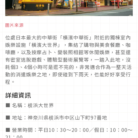
圖片來源
位處日本最大的中華街「橫濱中華街」附近的獨棟室內
娛樂設施「橫濱大世界」，集結了購物與美食餐廳、咖
啡廳，以及按摩占卜、變裝照相館等休閒娛樂，甚至還
有密室逃脫遊戲、體驗型藝術展覽等，一踏入此地，沒
耗個3、4個小時可是逛不完的，非常適合作為一整天活
動的消遣娛樂之地，即使碰到下雨天，也能好好享受行
程。
詳細資訊
■ 名稱：横浜大世界
■ 地址：神奈川県横浜市中区山下町97番地
■ 營業時間：平日10：30～20：00／假日：10：00～
21：00