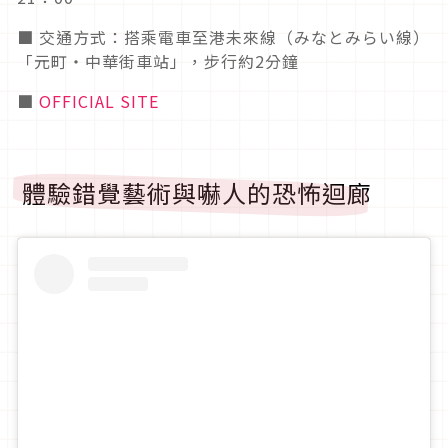
■ 交通方式：搭乘電車至港未來線（みなとみらい線）
「元町・中華街車站」，步行約2分鐘
■
OFFICIAL SITE
體驗錯覺藝術與嚇人的恐怖迴廊