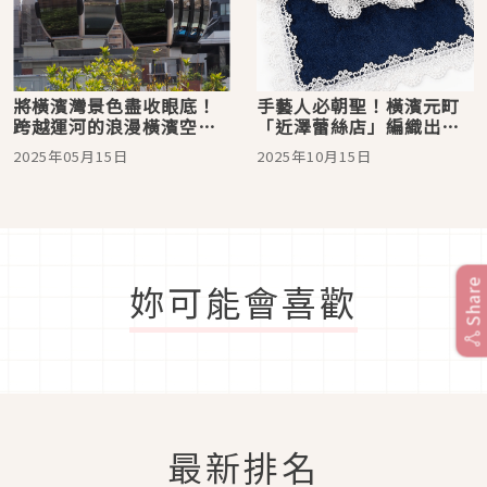
將橫濱灣景色盡收眼底！
手藝人必朝聖！橫濱元町
跨越運河的浪漫橫濱空中
「近澤蕾絲店」編織出蕾
纜車「YOKOHAMA AIR
絲的無限可能，最夢幻的
2025年05月15日
2025年10月15日
CABIN」
百年歷史
Share
妳可能會喜歡
最新排名