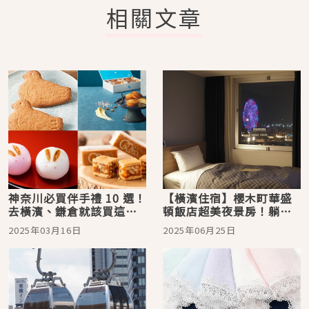
相關文章
神奈川必買伴手禮 10 選！
【橫濱住宿】櫻木町華盛
去橫濱、鎌倉就該買這
頓飯店超美夜景房！躺著
些，人氣鴿子餅乾、鹽味
將橫濱市區的白天夜景盡
2025年03月16日
2025年06月25日
香草費南雪，帶回滿滿在
收眼底
地美味