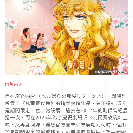
圖片來源
而在5F的展區（ベルばらの部屋リターンズ），還特別
設置了《凡爾賽玫瑰》的錯覺藝術作品，只不過這部分
是期間限定，並非常設展，過去在2017年的時候曾經展
過一次，而在2025年為了慶祝劇場版《凡爾賽玫瑰》上
映，又再度回歸。雖然官方並未公布展期到何時，但由
於是期間限定的展覽作品，可能隨時會撤展，想要參觀