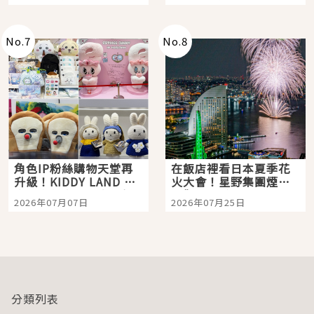
「打首」會長與nagano
老師一同給出了答案
No.
7
No.
8
角色IP粉絲購物天堂再
在飯店裡看日本夏季花
升級！KIDDY LAND 原
火大會！星野集團煙火
宿店吉伊卡哇迎客，新
景觀飯店6選，讓你不用
2026年07月07日
2026年07月25日
開幕 OMOKADO 店3分
人擠人悠閒欣賞
即達
分類列表