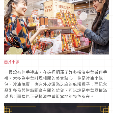
圖片來源
一樓設有伴手禮店，在這裡網羅了許多橫濱中華街伴手
禮，大多為中華料理相關的美食點心，像是冷凍小籠
包、冷凍燒賣，也有外皮灑滿芝麻的麻糬糰子；而紀念
品則多為與熊貓圖案有關的雜貨，可以說是中華風情滿
滿呢！而這也正是橫濱中華街當地的特色所在。