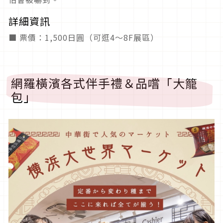
詳細資訊
■ 票價：1,500日圓（可逛4～8F展區）
網羅橫濱各式伴手禮＆品嚐「大籠
包」