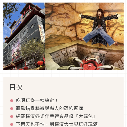
目次
吃喝玩樂一棟搞定！
體驗錯覺藝術與嚇人的恐怖迴廊
網羅橫濱各式伴手禮＆品嚐「大籠包」
下雨天也不怕，到橫濱大世界玩好玩滿