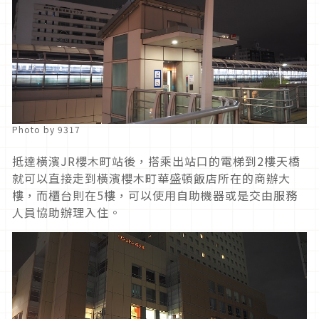
Photo by 9317
抵達橫濱JR櫻木町站後，搭乘出站口的電梯到2樓天橋
就可以直接走到橫濱櫻木町華盛頓飯店所在的商辦大
樓，而櫃台則在5樓，可以使用自助機器或是交由服務
人員協助辦理入住。