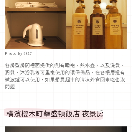
Photo by 9317
各房型房間裡面提供的則有睡袍、熱水壺，以及洗髮、
潤髮、沐浴乳等可重複使用的環保備品，在各樓層還有
微波爐可以使用，如果想買超市的冷凍外食回來吃也沒
問題。
橫濱櫻木町華盛頓飯店 夜景房