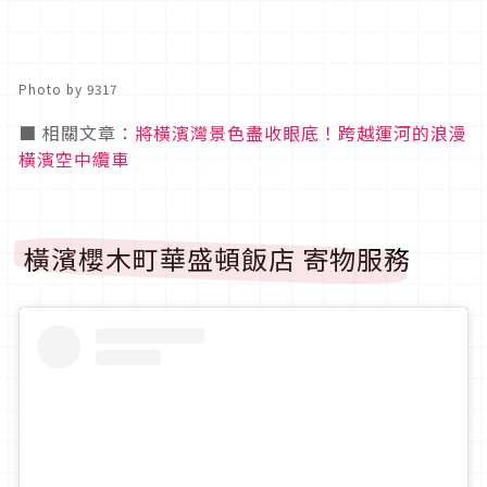
Photo by 9317
■ 相關文章：
將橫濱灣景色盡收眼底！跨越運河的浪漫
橫濱空中纜車
橫濱櫻木町華盛頓飯店 寄物服務