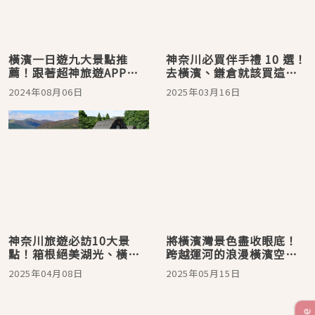
橫濱一日遊九大景點推
神奈川必買伴手禮 10 選！
薦！跟著超神旅遊APP玩
去橫濱、鎌倉就該買這
遍達人級行程
些，人氣鴿子餅乾、鹽味
2024年08月06日
2025年03月16日
香草費南雪，帶回滿滿在
地美味
神奈川旅遊必訪10大景
將橫濱灣景色盡收眼底！
點！箱根絕美湖光、橫濱
跨越運河的浪漫橫濱空中
紅磚浪漫、鎌倉歷史巡
纜車「YOKOHAMA AIR
2025年04月08日
2025年05月15日
禮、夢幻藍紫陽花、穿越
CABIN」
時空探訪傳統民家園！