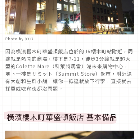
Photo by 9317
因為橫濱櫻木町華盛頓飯店位於的JR櫻木町站附近，周
邊就是熱鬧的商場，樓下是7-11，徒步3分鐘就是超大
型的Colette Mare（科萊特馬雷）港未來購物中心，
地下一樓是サミット（Summit Store）超市，附近還
有大創和生鮮小舖，讓你一抵達就放下行李，直接就去
採買或吃宵夜都沒問題。
橫濱櫻木町華盛頓飯店 基本備品