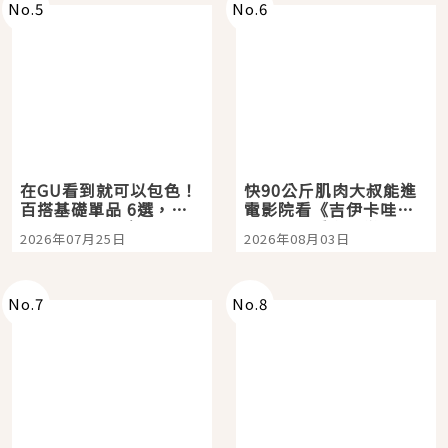
No.
5
No.
6
在GU看到就可以包色！
快90公斤肌肉大叔能進
百搭基礎單品 6選，閉
電影院看《吉伊卡哇》
眼全收也不心疼
嗎？日本重金屬樂團
2026年07月25日
2026年08月03日
「打首」會長與nagano
老師一同給出了答案
No.
7
No.
8