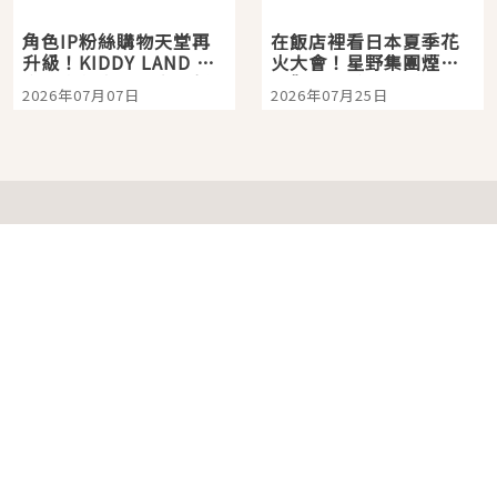
角色IP粉絲購物天堂再
在飯店裡看日本夏季花
升級！KIDDY LAND 原
火大會！星野集團煙火
宿店吉伊卡哇迎客，新
景觀飯店6選，讓你不用
2026年07月07日
2026年07月25日
開幕 OMOKADO 店3分
人擠人悠閒欣賞
即達
分類列表
首頁
美容保養
潮流
旅遊
美食
時尚
藝能娛樂
購物
關於Japaholic
關於我們
免責事項