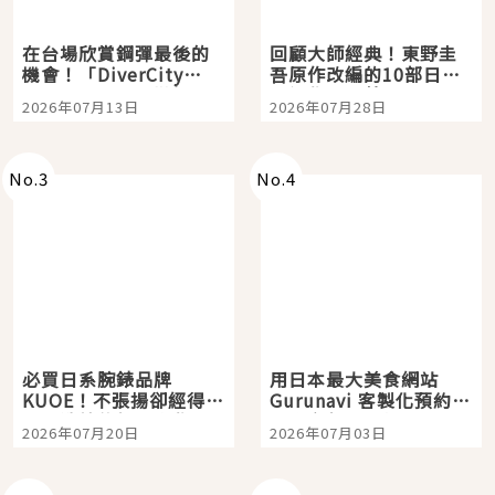
在台場欣賞鋼彈最後的
回顧大師經典！東野圭
機會！「DiverCity
吾原作改編的10部日本
Tokyo Plaza」搭船、
影視作品推薦
2026年07月13日
2026年07月28日
購物、美食及夜景，一
次全體驗
No.
3
No.
4
必買日系腕錶品牌
用日本最大美食網站
KUOE！不張揚卻經得起
Gurunavi 客製化預約九
時間洗鍊的經典之作五
大都市餐廳，打造專屬
2026年07月20日
2026年07月03日
選
美食體驗！