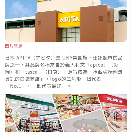
圖片來源
日本 APITA（アピタ）是 UNY集團旗下連鎖超市的品
牌之一，其品牌名稱來自於義大利文「apice」（尖
端）和「tasca」（口袋），意旨成為「承載尖端潮流
資訊的口袋商店」，logo的三角形一個代表
「No.1」，一個代表最好」。