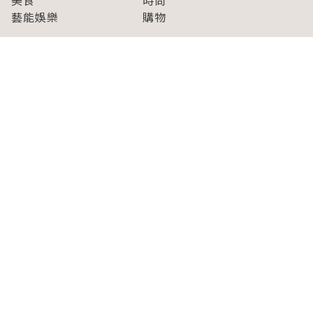
藝能娛樂
購物
關於Japaholic
關於我們
免責事項
寫手招募
Japaholic Girls招募
廣告、合作洽談
關鍵字列表
お問い合わせ
看看更多有關Japaholic！