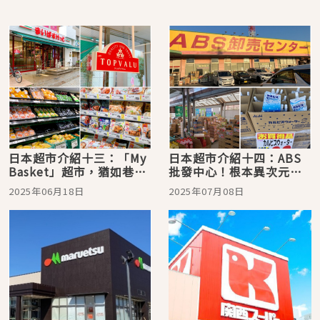
日本超市介紹十三：「My
日本超市介紹十四：ABS
Basket」超市，猶如巷口
批發中心！根本異次元的
便利商店般的平價親民
超激安「68日圓專區」
2025年06月18日
2025年07月08日