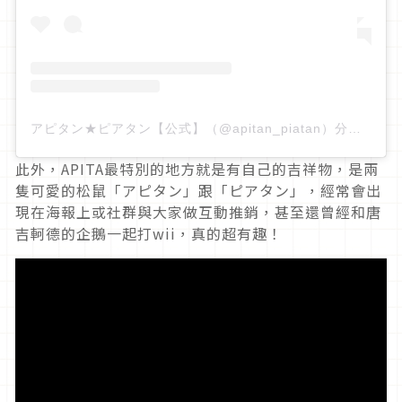
アピタン★ピアタン【公式】（@apitan_piatan）分享的貼文
此外，APITA最特別的地方就是有自己的吉祥物，是兩
隻可愛的松鼠「アピタン」跟「ピアタン」，經常會出
現在海報上或社群與大家做互動推銷，甚至還曾經和唐
吉軻德的企鵝一起打wii，真的超有趣！