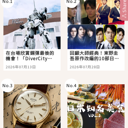
No.
1
No.
2
Share
在台場欣賞鋼彈最後的
回顧大師經典！東野圭
機會！「DiverCity
吾原作改編的10部日本
Tokyo Plaza」搭船、
影視作品推薦
2026年07月13日
2026年07月28日
購物、美食及夜景，一
次全體驗
No.
3
No.
4