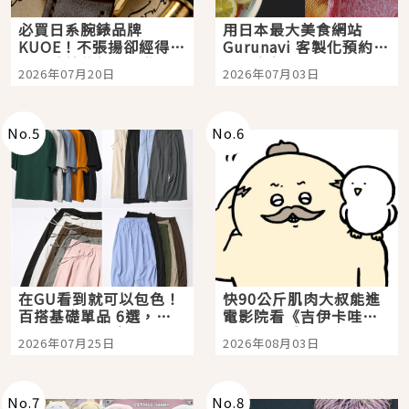
必買日系腕錶品牌
用日本最大美食網站
KUOE！不張揚卻經得起
Gurunavi 客製化預約九
時間洗鍊的經典之作五
大都市餐廳，打造專屬
2026年07月20日
2026年07月03日
選
美食體驗！
No.
5
No.
6
在GU看到就可以包色！
快90公斤肌肉大叔能進
百搭基礎單品 6選，閉
電影院看《吉伊卡哇》
眼全收也不心疼
嗎？日本重金屬樂團
2026年07月25日
2026年08月03日
「打首」會長與nagano
老師一同給出了答案
No.
7
No.
8