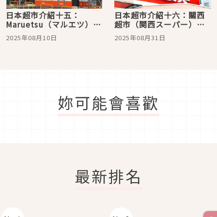
日本超市介紹十五：
日本超市介紹十六：關西
Maruetsu（マルエツ）！
超市（関西スーパー）！
一週兩天 「98日幣特賣」
一年只出產一次的自製果
2025年08月10日
2025年08月31日
根本省荷包救星
醬絕對必買
妳可能會喜歡
最新排名