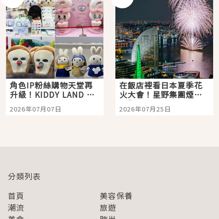
角色IP粉絲購物天堂再
在飯店裡看日本夏季花
升級！KIDDY LAND 原
火大會！星野集團煙火
宿店吉伊卡哇迎客，新
景觀飯店6選，讓你不用
2026年07月07日
2026年07月25日
開幕 OMOKADO 店3分
人擠人悠閒欣賞
即達
分類列表
首頁
美容保養
潮流
旅遊
美食
時尚