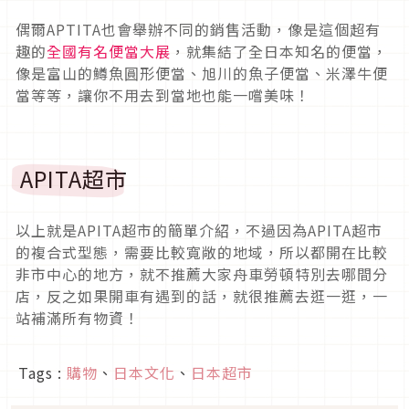
偶爾APTITA也會舉辦不同的銷售活動，像是這個超有
趣的
全國有名便當大展
，就集結了全日本知名的便當，
像是富山的鱒魚圓形便當、旭川的魚子便當、米澤牛便
當等等，讓你不用去到當地也能一嚐美味！
APITA超市
以上就是APITA超市的簡單介紹，不過因為APITA超市
的複合式型態，需要比較寬敞的地域，所以都開在比較
非市中心的地方，就不推薦大家舟車勞頓特別去哪間分
店，反之如果開車有遇到的話，就很推薦去逛一逛，一
站補滿所有物資！
Tags :
購物
、
日本文化
、
日本超市