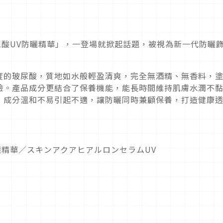
UA玻尿酸UV防曬精華」，一登場就掀起話題，被視為新一代防曬
度的玻尿酸，質地如水般輕盈清爽，完全無酒精、無香料，
驗。產品成分更結合了保養機能，能長時間維持肌膚水潤不
，成分溫和不易引起不適，讓防曬同時兼顧保養，打造健康
V防曬精華／スキンアクアヒアルロンセラムUV