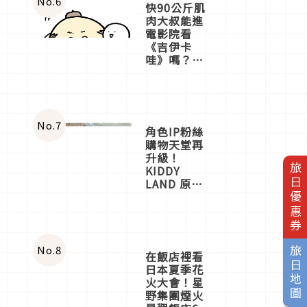
No.
6
快90公斤肌
肉大叔能進
電影院看
《吉伊卡
哇》嗎？日
本重金屬樂
團「打首」
會長與
nagano老師
一同給出了
No.
7
角色IP粉絲
答案
購物天堂再
升級！
旅日優惠券
KIDDY
LAND 原宿
店吉伊卡哇
迎客，新開
幕
OMOKADO
店3分即達
No.
8
旅日地圖
在飯店裡看
日本夏季花
火大會！星
野集團煙火