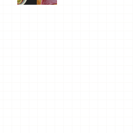
屬美食體
驗！