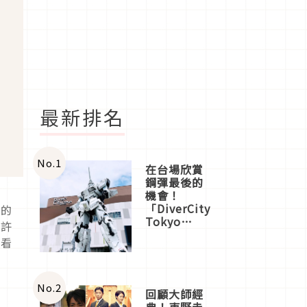
最新排名
No.
1
在台場欣賞
鋼彈最後的
機會！
「DiverCity
美的
Tokyo
有許
Plaza」搭
家看
船、購物、
美食及夜
景，一次全
體驗
No.
2
回顧大師經
典！東野圭