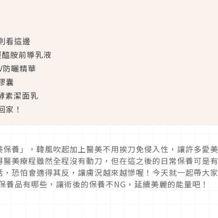
則看這邊
神經醯胺前導乳液
UV防曬精華
C膠囊
透酵素潔面乳
回家！
美保養」，韓風吹起加上醫美不用挨刀免侵入性，讓許多愛
得醫美療程雖然全程沒有動刀，但在這之後的日常保養可是
話，恐怕會適得其反，讓膚況越來越慘喔！今天就一起帶大
保養品有哪些，讓術後的保養不NG，延續美麗的能量吧！