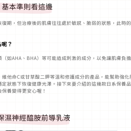
？基本準則看這邊
恢復期，但治療後的肌膚往往處於敏感、脆弱的狀態，此時
品呢？
（如AHA、BHA）等可能造成刺激的成分，以免讓肌膚負
、維他命C或甘草酸二鉀等溫和修護成分的產品，能幫助強化
穩定狀態下恢復健康光澤。接下來要介紹的這幾款日系保養
後保養變得更安心喔！
ra高保濕神經醯胺前導乳液