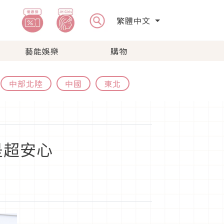
繁體中文
藝能娛樂
購物
中部北陸
中國
東北
是超安心