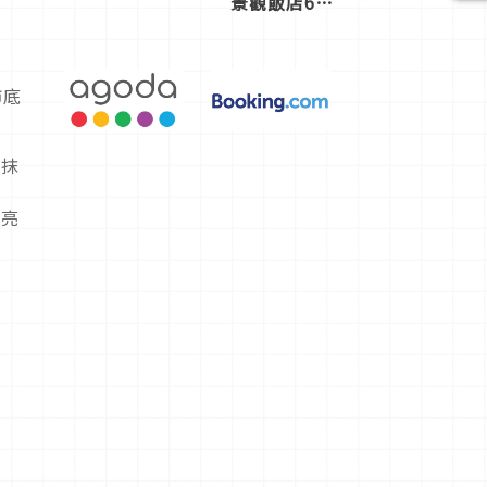
景觀飯店6
選，讓你不
用人擠人悠
閒欣賞
飾底
塗抹
黏
透亮