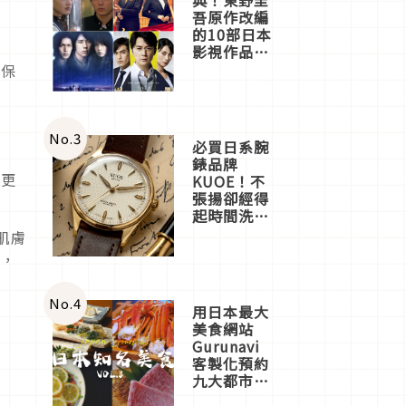
吾原作改編
的10部日本
影視作品推
薦
的保
No.
3
必買日系腕
錶品牌
擔更
KUOE！不
張揚卻經得
起時間洗鍊
的經典之作
肌膚
五選
品，
No.
4
用日本最大
美食網站
Gurunavi
客製化預約
九大都市餐
廳，打造專