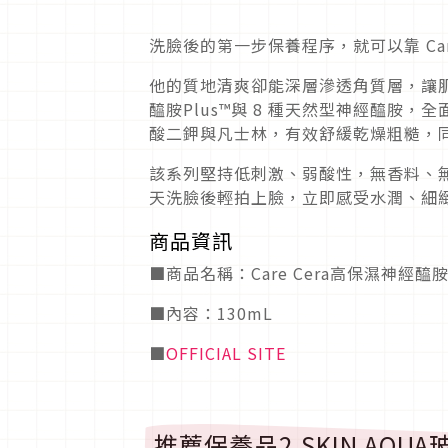
洗臉後的第一步保養程序，就可以靠 Car
他的質地清爽卻能深層滲透角質層，讓
醯胺Plus™與 8 種天然型神經醯胺，全
酸二鉀與凡士林，有效舒緩乾燥粗糙，
該系列堅持低刺激、弱酸性，無香料、
天洗臉後輕拍上臉，立即感受水潤、細
商品資訊
■商品名稱：Care Cera高保濕神
■內容：130mL
■
OFFICIAL SITE
推薦保養品2.SKIN AQU