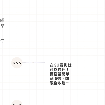
神經
甘草
。每
No.
5
在GU看到就
可以包色！
百搭基礎單
品 6選，閉
眼全收也不
心疼