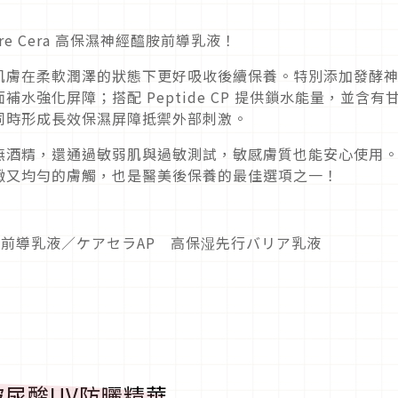
e Cera 高保濕神經醯胺前導乳液！
肌膚在柔軟潤澤的狀態下更好吸收後續保養。特別添加發酵
面補水強化屏障；搭配 Peptide CP 提供鎖水能量，並含有
同時形成長效保濕屏障抵禦外部刺激。
無酒精，還通過敏弱肌與過敏測試，敏感膚質也能安心使用
緻又均勻的膚觸，也是醫美後保養的最佳選項之一！
經醯胺前導乳液／ケアセラAP 高保湿先行バリア乳液
A玻尿酸UV防曬精華