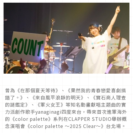
曾為《在那個夏天等待》、《果然我的青春戀愛喜劇搞
錯了。》、《來自風平浪靜的明天》、《寶石商人理查
的謎鑑定》、《軍火女王》等知名動畫獻唱主題曲的實
力派創作歌手yanaginagi四度來台，帶來首次進軍海外
的《color palette》系列在CLAPPER STUDIO舉辦概
念演唱會《color palette ～2025 Clear～》台北場。