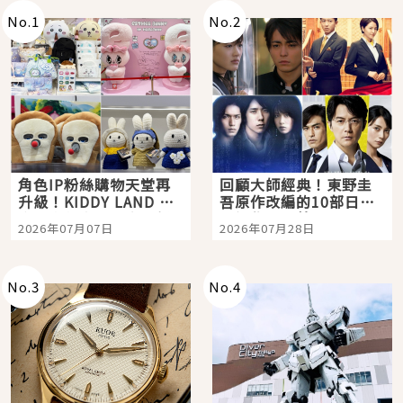
No.
1
No.
2
角色IP粉絲購物天堂再
回顧大師經典！東野圭
升級！KIDDY LAND 原
吾原作改編的10部日本
宿店吉伊卡哇迎客，新
影視作品推薦
2026年07月07日
2026年07月28日
開幕 OMOKADO 店3分
即達
No.
3
No.
4