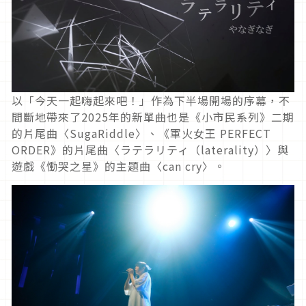
以「今天一起嗨起來吧！」作為下半場開場的序幕，不
間斷地帶來了2025年的新單曲也是《小市民系列》二期
的片尾曲〈SugaRiddle〉、《軍火女王 PERFECT
ORDER》的片尾曲〈ラテラリティ（laterality）〉與
遊戲《慟哭之星》的主題曲〈can cry〉。