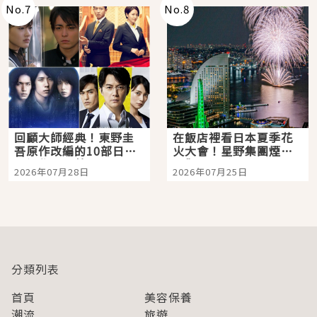
No.
7
No.
8
回顧大師經典！東野圭
在飯店裡看日本夏季花
吾原作改編的10部日本
火大會！星野集團煙火
影視作品推薦
景觀飯店6選，讓你不用
2026年07月28日
2026年07月25日
人擠人悠閒欣賞
分類列表
首頁
美容保養
潮流
旅遊