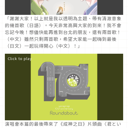
「謝謝大家！以上就是我以透明為主題、帶有清澈意象
的幾首歌（日語）。今天非常高興大家的到來！我不會
忘記今晚！想儘快能再進到台北的朋友，還有兩首歌！
（中文）雖然只剩兩首歌，希望大家能一起嗨到最後
（日文）一起玩得開心（中文）！」
Click to play
演唱會本篇的最後帶來了《成神之日》片頭曲〈君とい