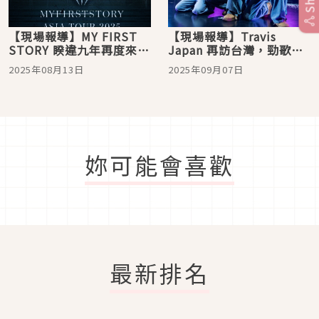
【現場報導】MY FIRST
【現場報導】Travis
STORY 睽違九年再度來台
Japan 再訪台灣，勁歌熱
開唱！鬼滅主題曲、空耳
舞兩天嗨翻 Zepp New
2025年08月13日
2025年09月07日
梗名曲嗨翻南港
Taipei
妳可能會喜歡
最新排名