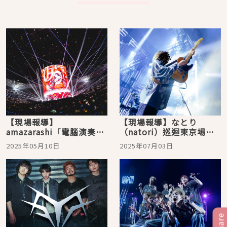
【現場報導】
【現場報導】なとり
amazarashi「電腦演奏監
（natori）巡迴東京場，
視空間 Ghost」橫濱演唱
擁抱被生活磨損而不美的
2025年05月10日
2025年07月03日
會，結合音符與朗讀的現
自己，用音樂跟觀眾摩
代反叛之詩
擦！
Share