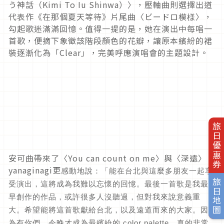
う神話（Kimi To Iu Shinwa）〉，壓軸曲則選擇出道
代表作《在那個夏天等待》片尾曲〈ビードロ模様〉，
勾起歌迷滿滿回憶。值得一提的是，她在演出中每唱一
首歌，便摘下象徵該階段顏色的花瓣，讓原本繽紛的裙
裝逐漸化為「Clear」，完美呼應演唱會的主題設計。
旅日優惠券
安可曲帶來了〈You can count on me〉與〈深遠〉，
yanaginagi更
感動地說：「能在台北與這麼多朋友一起享
旅日地圖
受演出，這將成為我難以忘懷的回憶。最後一首歌是我最
早創作的作品，或許很多人沒聽過，但對我來說意義重
大。希望能將這首歌獻給台北，以及遠道而來的大家。因
為有你們，今晚才成為最繽紛的 color palette。真的非常