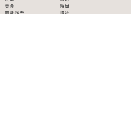
美食
時尚
藝能娛樂
購物
關於Japaholic
關於我們
免責事項
寫手招募
Japaholic Girls招募
廣告、合作洽談
關鍵字列表
お問い合わせ
看看更多有關Japaholic！