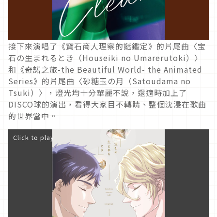
接下來演唱了《寶石商人理察的謎鑑定》的片尾曲〈宝
石の生まれるとき（Houseiki no Umarerutoki）〉
和《奇諾之旅-the Beautiful World- the Animated
Series》的片尾曲〈砂糖玉の月（Satoudama no
Tsuki）〉，燈光均十分華麗不說，還適時加上了
DISCO球的演出，看得大家目不轉睛、整個沈浸在歌曲
的世界當中。
Click to play