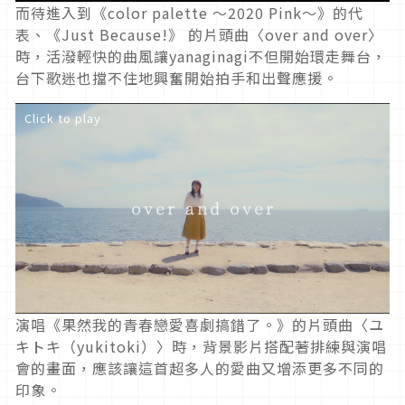
而待進入到《color palette ～2020 Pink～》的代
表、《Just Because!》 的片頭曲〈over and over〉
時，活潑輕快的曲風讓yanaginagi不但開始環走舞台，
台下歌迷也擋不住地興奮開始拍手和出聲應援。
Click to play
演唱《果然我的青春戀愛喜劇搞錯了。》的片頭曲〈ユ
キトキ（yukitoki）〉時，背景影片搭配著排練與演唱
會的畫面，應該讓這首超多人的愛曲又增添更多不同的
印象。