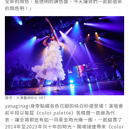
全新的顏色，是透明的調色盤，今天讓我們一起創造新
的顏色吧！」
提供：大鴻藝術BIG ART
yanaginagi身穿點綴各色花瓣的純白紗裙登場！演唱會
前半段以每屆《color palette》各精選一首做為代
表，讓全場歌迷有如一同乘坐時光機一般，一起縱貫了
2014年至2023年共十年的時光。開場接連帶來《color