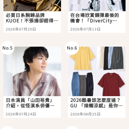
必買日系腕錶品牌
在台場欣賞鋼彈最後的
KUOE！不張揚卻經得起
機會！「DiverCity
時間洗鍊的經典之作五
Tokyo Plaza」搭船、
2026年07月20日
2026年07月13日
選
購物、美食及夜景，一
次全體驗
No.
5
No.
6
日本演員「山田裕貴」
2026酷暑該怎麼度過？
介紹，從怪演系俳優走
GU 「接觸涼感」是你的
向國民級日劇主角
夏日救星
2026年07月24日
2026年06月25日