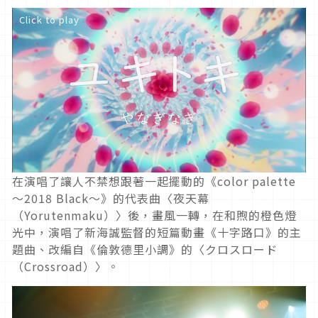
Click to play
在演唱了讓人不禁想跟著一起擺動的《color palette
～2018 Black～》的代表曲〈夜天幕
（Yorutenmaku）〉後，畫風一轉，在和煦的橙色燈
光中，演唱了新海誠監督的短篇動畫《十字路口》的主
題曲、改編自《倫敦德里小調》的〈クロスロード
（Crossroad）〉。