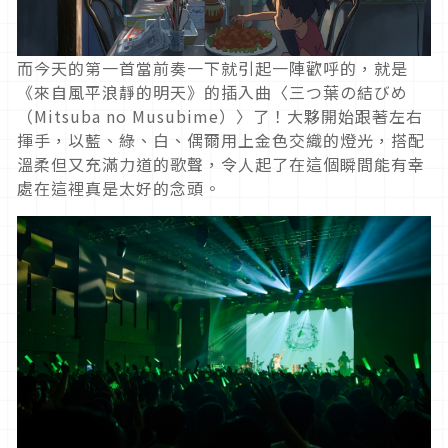
而今天的第一首當前奏一下就引起一陣歡呼的，就是
《來自風平浪靜的明天》的插入曲〈三つ葉の結びめ
（Mitsuba no Musubime）〉了！大夥開始跟著左右
揮手，以藍、綠、白、偶爾用上金色交織的燈光，搭配
溫柔但又充滿力道的歌聲，令人起了在這個瞬間能有幸
處在這裡真是太好的念頭。