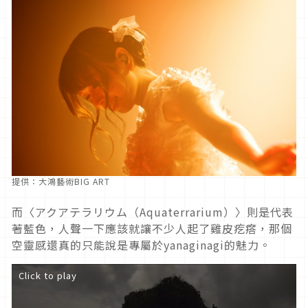
提供：大鴻藝術BIG ART
而〈アクアテラリウム（Aquaterrarium）〉則是代表
著藍色，人聲一下應該就讓不少人起了雞皮疙瘩，那個
空靈感還真的只能說是專屬於yanaginagi的魅力。
Click to play