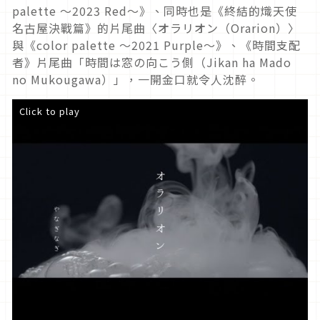
palette ～2023 Red～》、同時也是《終結的熾天使
名古屋決戰篇》的片尾曲〈オラリオン（Orarion）〉
與《color palette ～2021 Purple～》、《時間支配
者》片尾曲「時間は窓の向こう側（Jikan ha Mado
no Mukougawa）」，一開金口就令人沈醉。
Click to play