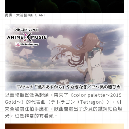
提供：大鴻藝術BIG ART
Click to play
以轟隆鼓聲做為起頭，帶來了《color palette～2015
Gold～》的代表曲〈テトラゴン（Tetragon）〉，引
來全場關注拍手應和。歌曲間還出了少見的鐵銅紅色燈
光，也是非常的有看頭。