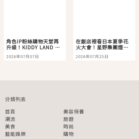
角色IP粉絲購物天堂再
在飯店裡看日本夏季花
升級！KIDDY LAND 原
火大會！星野集團煙火
宿店吉伊卡哇迎客，新
景觀飯店6選，讓你不用
2026年07月07日
2026年07月25日
開幕 OMOKADO 店3分
人擠人悠閒欣賞
即達
分類列表
首頁
美容保養
潮流
旅遊
美食
時尚
藝能娛樂
購物