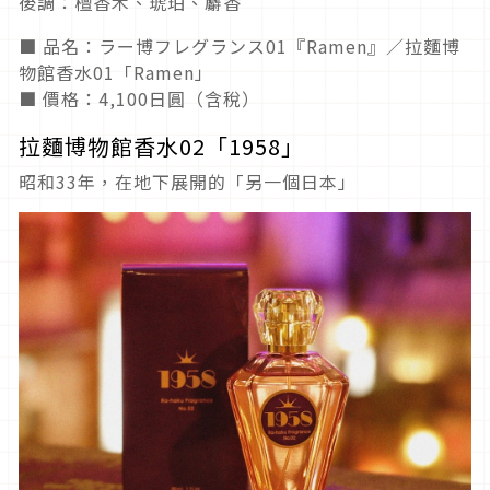
後調：檀香木、琥珀、麝香
■ 品名：ラー博フレグランス01『Ramen』／拉麵博
物館香水01「Ramen」
■ 價格：4,100日圓（含稅）
拉麵博物館香水02「1958」
昭和33年，在地下展開的「另一個日本」