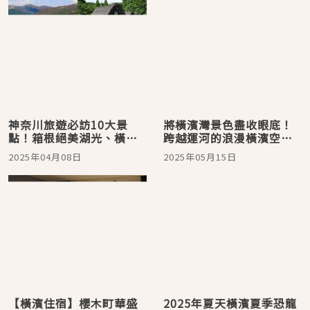
神奈川旅遊必訪10大景
將橫濱灣景色盡收眼底！
點！箱根絕美湖光、橫濱
跨越運河的浪漫橫濱空中
紅磚浪漫、鎌倉歷史巡
纜車「YOKOHAMA AIR
2025年04月08日
2025年05月15日
禮、夢幻藍紫陽花、穿越
CABIN」
時空探訪傳統民家園！
【橫濱住宿】櫻木町華盛
2025年夏天橫濱夏季恐龍