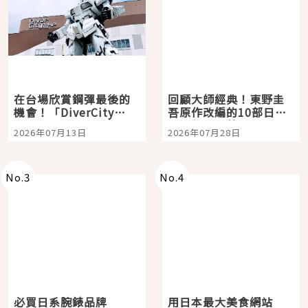
在台場欣賞鋼彈最後的
回顧大師經典！東野圭
機會！「DiverCity
吾原作改編的10部日本
Tokyo Plaza」搭船、
影視作品推薦
2026年07月13日
2026年07月28日
購物、美食及夜景，一
次全體驗
No.
3
No.
4
必買日系腕錶品牌
用日本最大美食網站