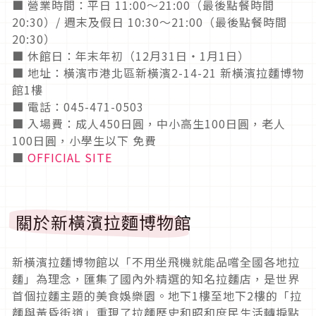
■ 營業時間：平日 11:00～21:00（最後點餐時間
20:30）/ 週末及假日 10:30～21:00（最後點餐時間
20:30）
■ 休館日：年末年初（12月31日・1月1日）
■ 地址：橫濱市港北區新橫濱2-14-21 新橫濱拉麵博物
館1樓
■ 電話：045-471-0503
■ 入場費：成人450日圓，中小高生100日圓，老人
100日圓，小學生以下 免費
■
OFFICIAL SITE
關於新橫濱拉麵博物館
新橫濱拉麵博物館以「不用坐飛機就能品嚐全國各地拉
麵」為理念，匯集了國內外精選的知名拉麵店，是世界
首個拉麵主題的美食娛樂園。地下1樓至地下2樓的「拉
麵與黃昏街道」重現了拉麵歷史和昭和庶民生活轉捩點