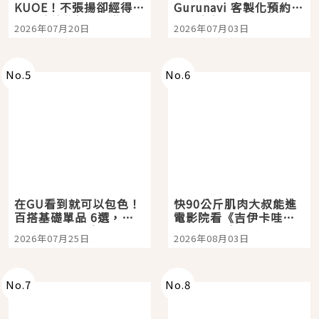
KUOE！不張揚卻經得起
Gurunavi 客製化預約九
時間洗鍊的經典之作五
大都市餐廳，打造專屬
2026年07月20日
2026年07月03日
選
美食體驗！
No.
5
No.
6
在GU看到就可以包色！
快90公斤肌肉大叔能進
百搭基礎單品 6選，閉
電影院看《吉伊卡哇》
眼全收也不心疼
嗎？日本重金屬樂團
2026年07月25日
2026年08月03日
「打首」會長與nagano
老師一同給出了答案
No.
7
No.
8