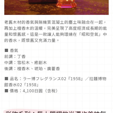
老舊木材的香氣與無機質混凝土的塵土味融合在一起，
再加上檀香木的溫暖，完美呈現了高度經濟成長期的能
量和懷舊感。這是一款讓人能夠環繞在「昭和空氣」中
的香水，既懷舊又充滿力量。
■ 香氣
前調：丁香
中調：雪松木、癒創木
後調：檀香木、琥珀、廣藿香
■ 品名：ラー博フレグランス02『1958』／拉麵博物
館香水02「1958」
■ 價格：4,100日圓（含稅）