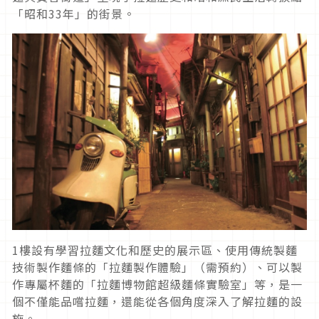
「昭和33年」的街景。
1樓設有學習拉麵文化和歷史的展示區、使用傳統製麵
技術製作麵條的「拉麵製作體驗」（需預約）、可以製
作專屬杯麵的「拉麵博物館超級麵條實驗室」等，是一
個不僅能品嚐拉麵，還能從各個角度深入了解拉麵的設
施。