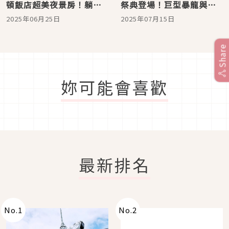
頓飯店超美夜景房！躺著
祭典登場！巨型暴龍與翼
將橫濱市區的白天夜景盡
龍燈籠童趣登場
2025年06月25日
2025年07月15日
收眼底
Share
妳可能會喜歡
最新排名
No.
1
No.
2