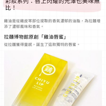
彩妝系列：唇上閃耀的光澤也美味無
比！
雞油是從雞皮等部位提取的香氣濃郁的油脂，為拉麵增
添了濃郁風味和香氣。
拉麵博物館原創「雞油唇蜜」
從拉麵獲得靈感，誕生了這款獨特的唇蜜。