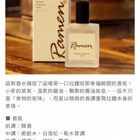
這款香水捕捉了品嚐第一口拉麵前那幸福瞬間的香氣。
小麥的蒸氣、溫柔的雞油、飄散的醬油氣息⋯⋯這不只
是「食物的氣味」，而是以精緻的香調重現拉麵本身的
意境。
■ 香氣
前調：醛香
中調：癒創木、白雪松、乾木質調