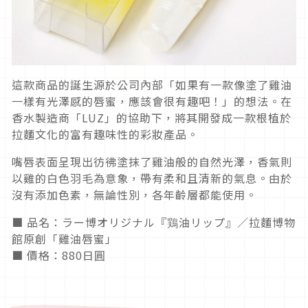
這款商品的誕生源於公司內部「如果有一款像塗了雞油
一樣有光澤感的唇蜜，應該會很有趣吧！」的想法。在
香水製造商「LUZ」的協助下，將其開發成一款根植於
拉麵文化的富有趣味性的彩妝產品。
嘴唇表面呈現出彷彿塗抹了雞油般的自然光澤，香氣則
以雞的白色羽毛為意象，帶有柔和且清新的氣息。由於
沒有添加色素，無論性別，各年齡層都能使用。
■ 品名：ラー博オリジナル『鶏油リップ』／拉麵博物
館原創「雞油唇蜜」
■ 價格：880日圓