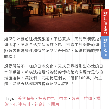
旅日優惠券
如果你計劃前往橫濱旅遊，不妨安排一天到新橫濱拉麵
旅日地圖
博物館，品嚐各式美味拉麵之餘，別忘了到全新的博物
館商店挑選幾件獨特的紀念品帶回家，延續拉麵的美好
體驗！
想要體驗不一樣的日本文化，又或是尋找別出心裁的日
本伴手禮，新橫濱拉麵博物館的博物館商店絕對是你的
最佳選擇。讓我們一同期待這個以「昭和100年」為主
題，能夠五感體驗的嶄新紀念品店吧！
Tags :
美容保養
、
指彩香氛
、
香氛
、
唇彩
、
拉麵
、
橫
濱
、
47神奈川
、
神奈川
、
關東