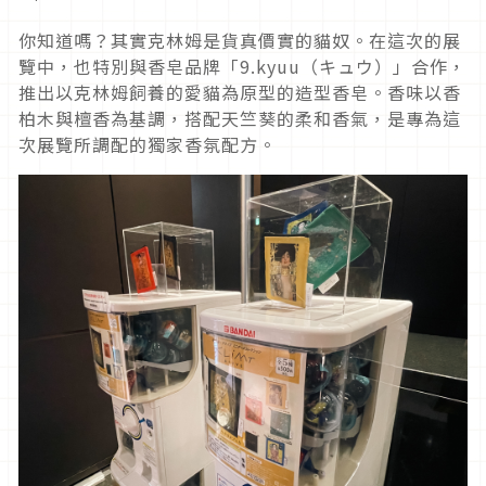
你知道嗎？其實克林姆是貨真價實的貓奴。在這次的展
覽中，也特別與香皂品牌「9.kyuu（キュウ）」合作，
推出以克林姆飼養的愛貓為原型的造型香皂。香味以香
柏木與檀香為基調，搭配天竺葵的柔和香氣，是專為這
次展覽所調配的獨家香氛配方。