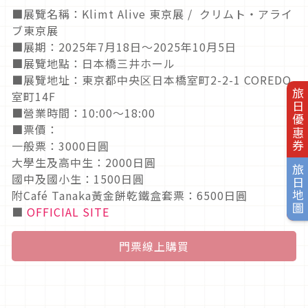
■展覽名稱：Klimt Alive 東京展 / クリムト・アライ
ブ東京展
■展期：2025年7月18日～2025年10月5日
■展覽地點：日本橋三井ホール
■展覽地址：東京都中央区日本橋室町2-2-1 COREDO
旅日優惠券
室町14F
■營業時間：10:00～18:00
■票價：
一般票：3000日圓
大學生及高中生：2000日圓
旅日地圖
國中及國小生：1500日圓
附Café Tanaka黃金餅乾鐵盒套票：6500日圓
■
OFFICIAL SITE
門票線上購買