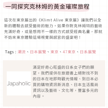
一同探究克林姆的黃金璀璨旅程
這次在東京展出的《Klimt Alive 東京展》讓我們以全
新的體驗去感受藝術的魅力。如果你對克林姆特的藝術
充滿好奇，或是想用不一樣的方式感受經典名畫，那就
不妨來東京體驗這場視覺與感官的盛宴吧！
Tags :
潮流
、
日本展覽
、
東京
、
47東京
、
日系展覽
滿足好奇心旺盛的日系女子們的願
望，我們提供在旅遊書上絕對找不到
的日本在地即時觀光情報、到日本必
買的購物資訊新消息、日本生活風尚
資訊以及藝術、文化等，豐富多元的
內容。