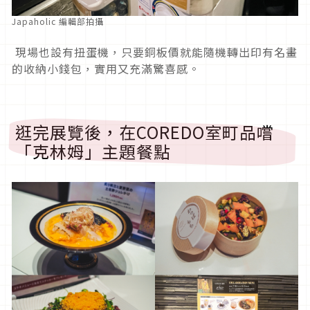
Japaholic 編輯部拍攝
現場也設有扭蛋機，只要銅板價就能隨機轉出印有名畫
的收納小錢包，實用又充滿驚喜感。
逛完展覽後，在COREDO室町品嚐
「克林姆」主題餐點