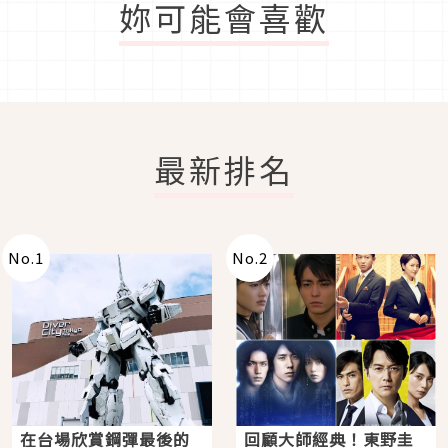
妳可能會喜歡
最新排名
No.
1
No.
2
在台場欣賞鋼彈最後的
回顧大師經典！東野圭