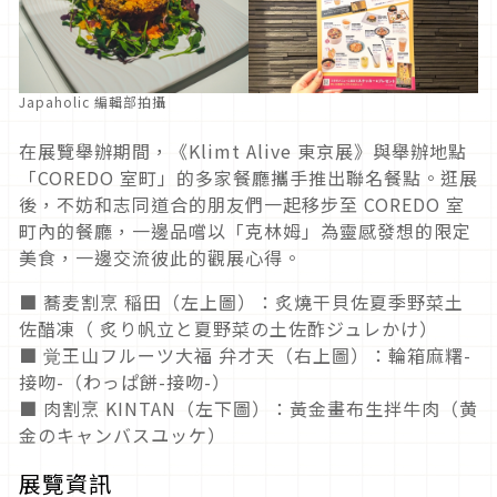
Japaholic 編輯部拍攝
在展覽舉辦期間，《Klimt Alive 東京展》與舉辦地點
「COREDO 室町」的多家餐廳攜手推出聯名餐點。逛展
後，不妨和志同道合的朋友們一起移步至 COREDO 室
町內的餐廳，一邊品嚐以「克林姆」為靈感發想的限定
美食，一邊交流彼此的觀展心得。
■ 蕎麦割烹 稲田（左上圖）：炙燒干貝佐夏季野菜土
佐醋凍（ 炙り帆立と夏野菜の土佐酢ジュレかけ）
■ 覚王山フルーツ大福 弁才天（右上圖）：輪箱麻糬-
接吻-（わっぱ餅-接吻-）
■ 肉割烹 KINTAN（左下圖）：黃金畫布生拌牛肉（黄
金のキャンバスユッケ）
展覽資訊