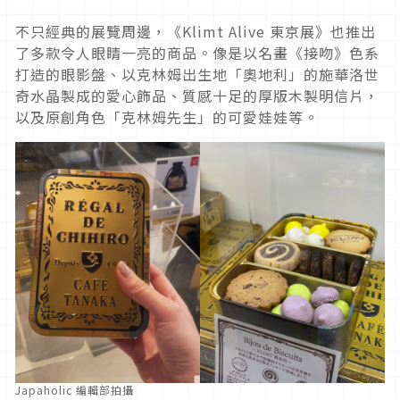
不只經典的展覽周邊，《Klimt Alive 東京展》也推出
了多款令人眼睛一亮的商品。像是以名畫《接吻》色系
打造的眼影盤、以克林姆出生地「奧地利」的施華洛世
奇水晶製成的愛心飾品、質感十足的厚版木製明信片，
以及原創角色「克林姆先生」的可愛娃娃等。
Japaholic 編輯部拍攝