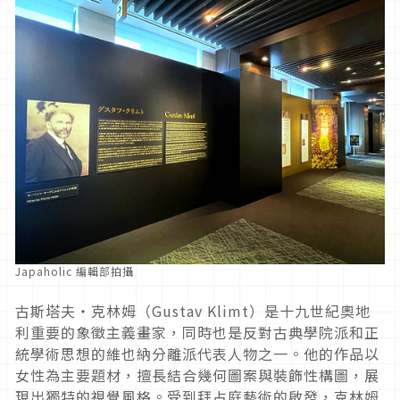
Japaholic 編輯部拍攝
古斯塔夫・克林姆（Gustav Klimt）是十九世紀奧地
利重要的象徵主義畫家，同時也是反對古典學院派和正
統學術思想的維也納分離派代表人物之一。他的作品以
女性為主要題材，擅長結合幾何圖案與裝飾性構圖，展
現出獨特的視覺風格。受到拜占庭藝術的啟發，克林姆