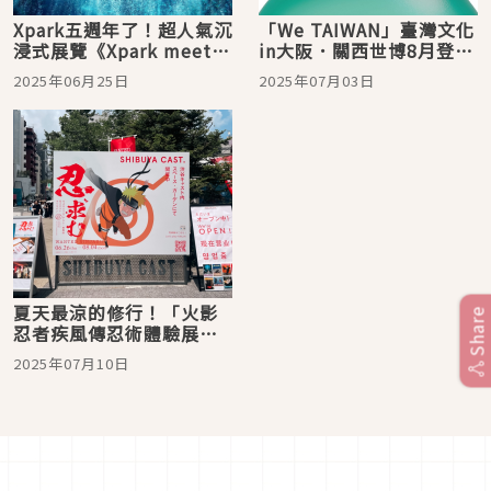
Xpark五週年了！超人氣沉
「We TAIWAN」臺灣文化
浸式展覽《Xpark meets
in大阪．關西世博8月登
NAKED～Ocean of Light
場！核心展覽「臺灣光
2025年06月25日
2025年07月03日
潛浸海洋》登場
譜」三大展區結合聲、
光、影探索寶島文化
夏天最涼的修行！「火影
Share
忍者疾風傳忍術體驗展」
澀谷熱血登場，你也能成
2025年07月10日
為木葉忍者！