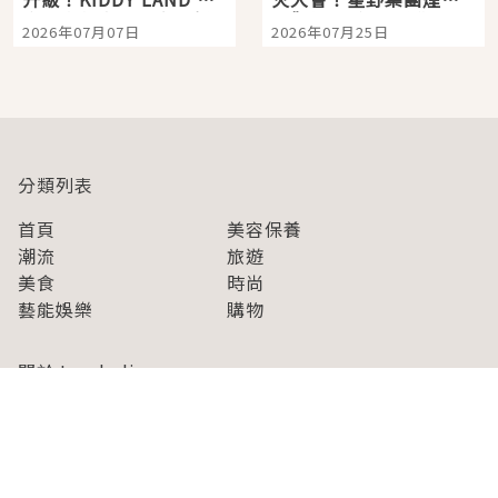
宿店吉伊卡哇迎客，新
景觀飯店6選，讓你不用
2026年07月07日
2026年07月25日
開幕 OMOKADO 店3分
人擠人悠閒欣賞
即達
分類列表
首頁
美容保養
潮流
旅遊
美食
時尚
藝能娛樂
購物
關於Japaholic
關於我們
免責事項
寫手招募
Japaholic Girls招募
廣告、合作洽談
關鍵字列表
お問い合わせ