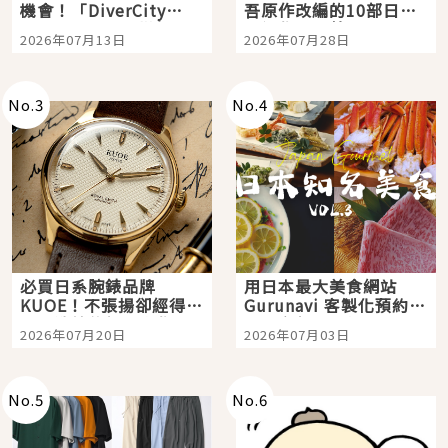
機會！「DiverCity
吾原作改編的10部日本
Tokyo Plaza」搭船、
影視作品推薦
2026年07月13日
2026年07月28日
購物、美食及夜景，一
次全體驗
No.
3
No.
4
必買日系腕錶品牌
用日本最大美食網站
KUOE！不張揚卻經得起
Gurunavi 客製化預約九
時間洗鍊的經典之作五
大都市餐廳，打造專屬
2026年07月20日
2026年07月03日
選
美食體驗！
No.
5
No.
6