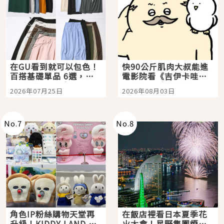
在GU看到就可以包色！
快90公斤肌肉大叔能進
百搭基礎單品 6選，閉
電影院看《吉伊卡哇》
眼全收也不心疼
嗎？日本重金屬樂團
2026年07月25日
2026年08月03日
「打首」會長與nagano
老師一同給出了答案
No.
7
No.
8
角色IP粉絲購物天堂再
在飯店裡看日本夏季花
升級！KIDDY LAND 原
火大會！星野集團煙火