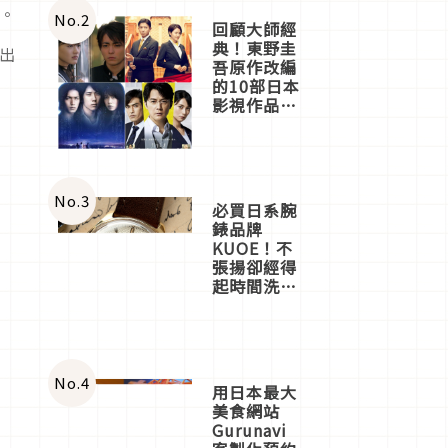
言。
體驗
No.
2
回顧大師經
典！東野圭
現出
吾原作改編
的10部日本
影視作品推
薦
No.
3
必買日系腕
錶品牌
KUOE！不
張揚卻經得
起時間洗鍊
的經典之作
五選
No.
4
用日本最大
美食網站
Gurunavi