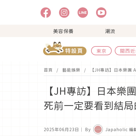
美容保養
潮流
東京
關西近
首頁
藝能娛樂
【JH專訪】日本樂團 
【JH專訪】日本樂團 
死前一定要看到結局
2025年06月23日
｜ By
Japaholic 