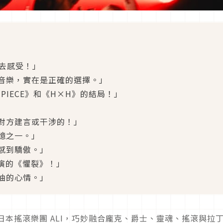
接去感受！」
音樂，實在是正確的選擇。」
PIECE》和《H×H》的結局！」
對方建言或干涉的！」
憶之一。」
感到驕傲。」
演的《懼裂》！」
油的心情。」
日本搖滾樂團 ALI，巧妙融合龐克、爵士、靈魂、搖滾與拉