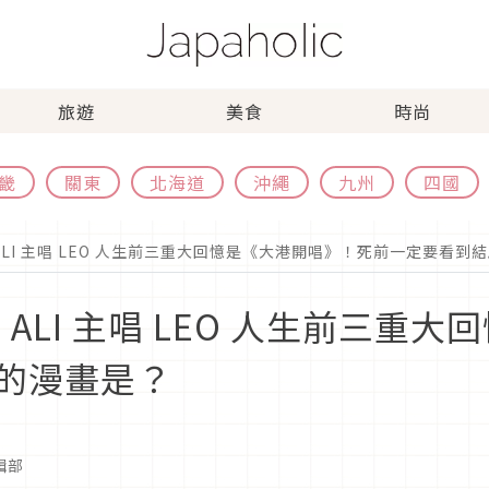
旅遊
美食
時尚
畿
關東
北海道
沖繩
九州
四國
ALI 主唱 LEO 人生前三重大回憶是《大港開唱》！死前一定要看到
ALI 主唱 LEO 人生前三重
的漫畫是？
編輯部