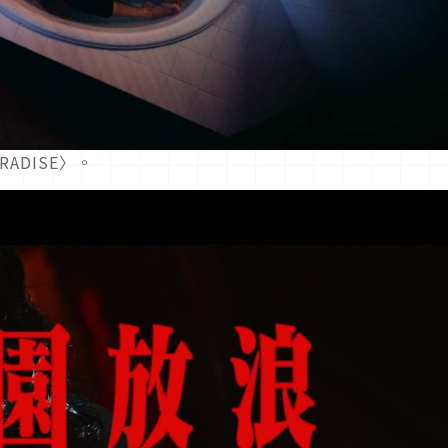
RADISE〉。