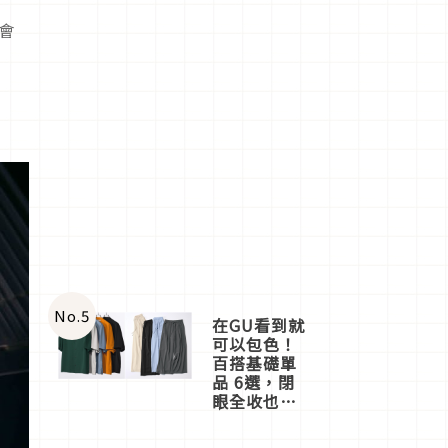
體會
No.
5
在GU看到就
可以包色！
百搭基礎單
品 6選，閉
眼全收也不
心疼