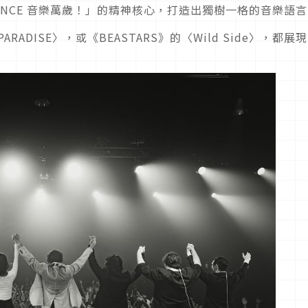
& DANCE 音樂萬歲！」的精神核心，打造出獨樹一格的音樂語
RADISE〉，或《BEASTARS》的〈Wild Side〉，都展