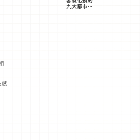
客製化預約
九大都市餐
廳，打造專
屬美食體
驗！
相
及感