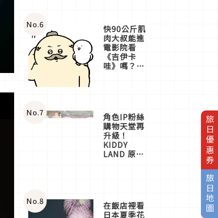
No.
6
快90公斤肌
肉大叔能進
電影院看
《吉伊卡
哇》嗎？日
本重金屬樂
團「打首」
會長與
nagano老師
一同給出了
No.
7
角色IP粉絲
旅日優惠券
答案
購物天堂再
升級！
KIDDY
LAND 原宿
店吉伊卡哇
迎客，新開
旅日地圖
幕
OMOKADO
店3分即達
No.
8
在飯店裡看
日本夏季花