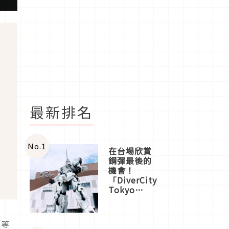
最新排名
No.
1
在台場欣賞
鋼彈最後的
機會！
「DiverCity
Tokyo
Plaza」搭
船、購物、
美食及夜
丁等
景，一次全