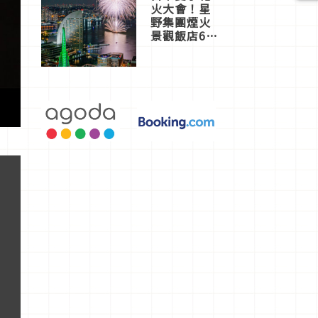
火大會！星
野集團煙火
景觀飯店6
選，讓你不
用人擠人悠
閒欣賞