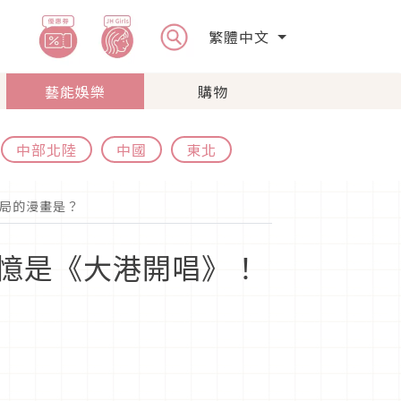
繁體中文
藝能娛樂
購物
中部北陸
中國
東北
結局的漫畫是？
大回憶是《大港開唱》！