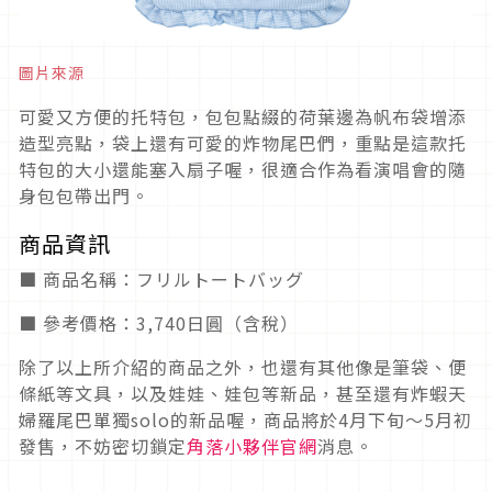
圖片來源
可愛又方便的托特包，包包點綴的荷葉邊為帆布袋增添
造型亮點，袋上還有可愛的炸物尾巴們，重點是這款托
特包的大小還能塞入扇子喔，很適合作為看演唱會的隨
身包包帶出門。
商品資訊
■ 商品名稱：フリルトートバッグ
■ 參考價格：3,740日圓（含稅）
除了以上所介紹的商品之外，也還有其他像是筆袋、便
條紙等文具，以及娃娃、娃包等新品，甚至還有炸蝦天
婦羅尾巴單獨solo的新品喔，商品將於4月下旬～5月初
發售，不妨密切鎖定
角落小夥伴官網
消息。