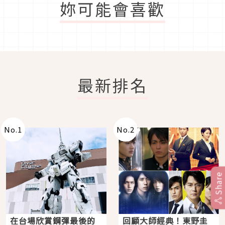
妳可能會喜歡
最新排名
No.
1
No.
2
Share
在台場欣賞鋼彈最後的
回顧大師經典！東野圭