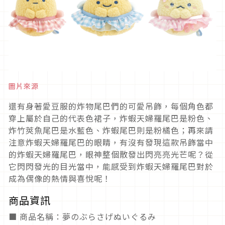
圖片來源
還有身著愛豆服的炸物尾巴們的可愛吊飾，每個角色都
穿上屬於自己的代表色裙子，炸蝦天婦羅尾巴是粉色、
炸竹莢魚尾巴是水藍色、炸蝦尾巴則是粉橘色；再來請
注意炸蝦天婦羅尾巴的眼睛，有沒有發現這款吊飾當中
的炸蝦天婦羅尾巴，眼神整個散發出閃亮亮光芒呢？從
它閃閃發光的目光當中，能感受到炸蝦天婦羅尾巴對於
成為偶像的熱情與喜悅呢！
商品資訊
■ 商品名稱：夢のぶらさげぬいぐるみ