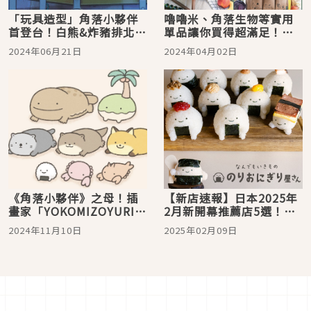
「玩具造型」角落小夥伴
嚕嚕米、角落生物等實用
首登台！白熊&炸豬排北中
單品讓你買得超滿足！
南見面場6月21日預售開賣
2024年3月日本 MOOK 本
2024年06月21日
2024年04月02日
贈品最新情報
《角落小夥伴》之母！插
【新店速報】日本2025年
畫家「YOKOMIZOYURI」
2月新開幕推薦店5選！澀
原創新作「NANDEMO
谷超可愛飯糰出沒，川越
2024年11月10日
2025年02月09日
IKIMONO」，打造出萬物
吉伊卡哇登場，還有角落
皆有生命的可愛世界觀
生物