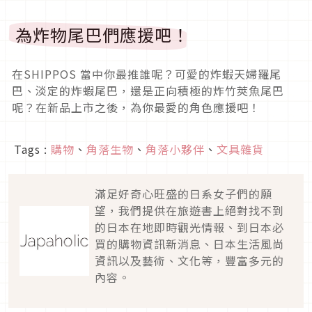
為炸物尾巴們應援吧！
在SHIPPOS 當中你最推誰呢？可愛的炸蝦天婦羅尾
巴、淡定的炸蝦尾巴，還是正向積極的炸竹莢魚尾巴
呢？在新品上市之後，為你最愛的角色應援吧！
Tags :
購物
、
角落生物
、
角落小夥伴
、
文具雜貨
滿足好奇心旺盛的日系女子們的願
望，我們提供在旅遊書上絕對找不到
的日本在地即時觀光情報、到日本必
買的購物資訊新消息、日本生活風尚
資訊以及藝術、文化等，豐富多元的
內容。