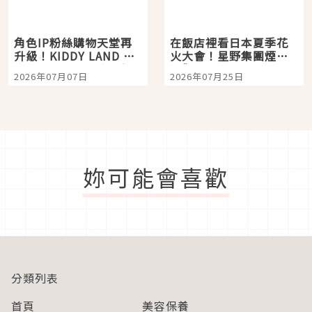
角色IP粉絲購物天堂再
在飯店裡看日本夏季花
升級！KIDDY LAND 原
火大會！星野集團煙火
宿店吉伊卡哇迎客，新
景觀飯店6選，讓你不用
2026年07月07日
2026年07月25日
開幕 OMOKADO 店3分
人擠人悠閒欣賞
即達
妳可能會喜歡
分類列表
首頁
美容保養