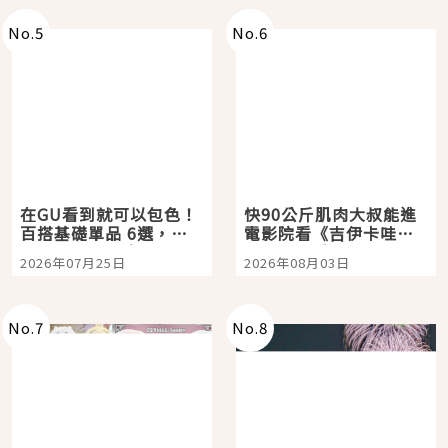
No.
5
No.
6
在GU看到就可以包色！
快90公斤肌肉大叔能進
百搭基礎單品 6選，閉
電影院看《吉伊卡哇》
眼全收也不心疼
嗎？日本重金屬樂團
2026年07月25日
2026年08月03日
「打首」會長與nagano
老師一同給出了答案
No.
7
No.
8