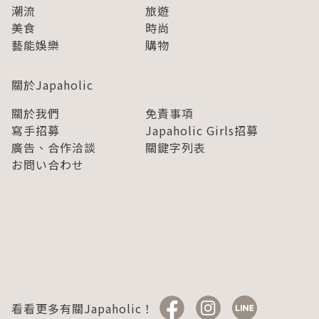
潮流
旅遊
美食
時尚
藝能娛樂
購物
關於Japaholic
關於我們
免責事項
寫手招募
Japaholic Girls招募
廣告、合作洽談
關鍵字列表
お問い合わせ
看看更多有關Japaholic！