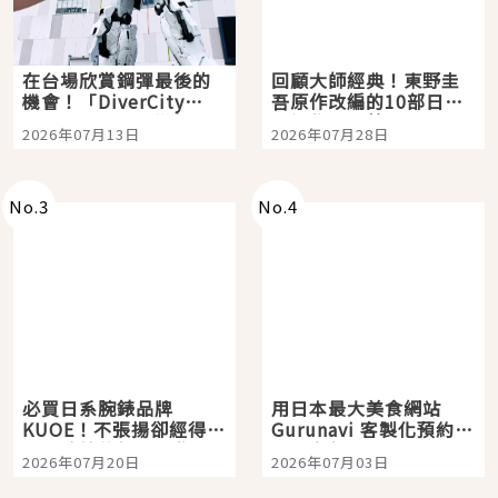
在台場欣賞鋼彈最後的
回顧大師經典！東野圭
機會！「DiverCity
吾原作改編的10部日本
Tokyo Plaza」搭船、
影視作品推薦
2026年07月13日
2026年07月28日
購物、美食及夜景，一
次全體驗
No.
3
No.
4
必買日系腕錶品牌
用日本最大美食網站
KUOE！不張揚卻經得起
Gurunavi 客製化預約九
時間洗鍊的經典之作五
大都市餐廳，打造專屬
2026年07月20日
2026年07月03日
選
美食體驗！