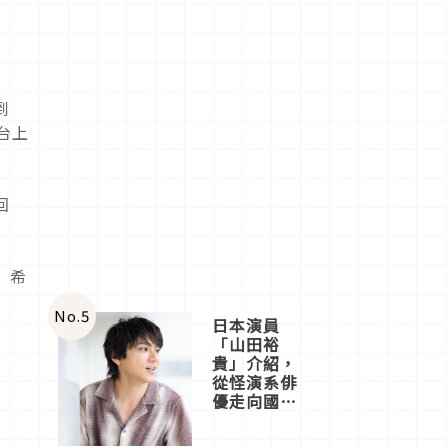
到
高台上
回
」希
No.
5
日本演員
「山田裕
貴」介紹，
從怪演系俳
優走向國民
級日劇主角