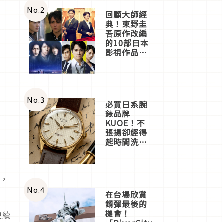
店3分即達
No.
2
回顧大師經
典！東野圭
吾原作改編
的10部日本
影視作品推
薦
No.
3
必買日系腕
錶品牌
KUOE！不
張揚卻經得
起時間洗鍊
的經典之作
五選
場，
No.
4
在台場欣賞
鋼彈最後的
機會！
連續