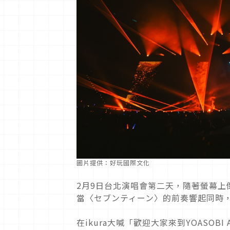
圖片提供：好玩國際文化
2月9日台北演唱會第二天，隨著螢幕上倒數計
當〈セブンティーン〉的前奏響起同時
在ikura大喊「歡迎大家來到YOASOBI