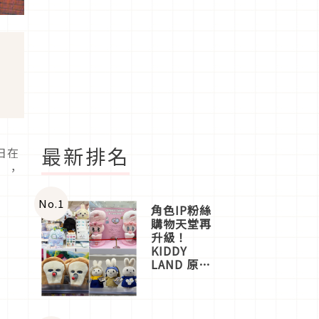
最新排名
日在
I」，
No.
1
角色IP粉絲
購物天堂再
升級！
KIDDY
LAND 原宿
店吉伊卡哇
迎客，新開
幕
OMOKADO