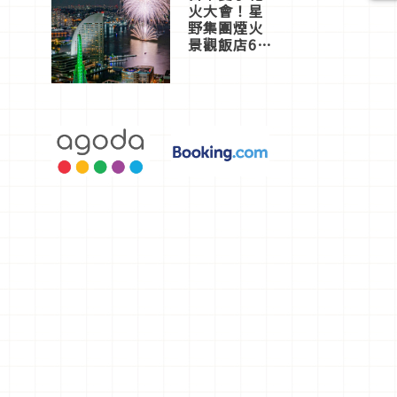
火大會！星
野集團煙火
景觀飯店6
選，讓你不
用人擠人悠
閒欣賞