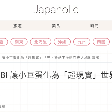
旅遊
美食
時尚
畿
關東
北海道
沖繩
九州
四國
BI 讓小巨蛋化為「超現實」世界，放話下次想在更大場地演出！
OBI 讓小巨蛋化為「超現實」
編輯部