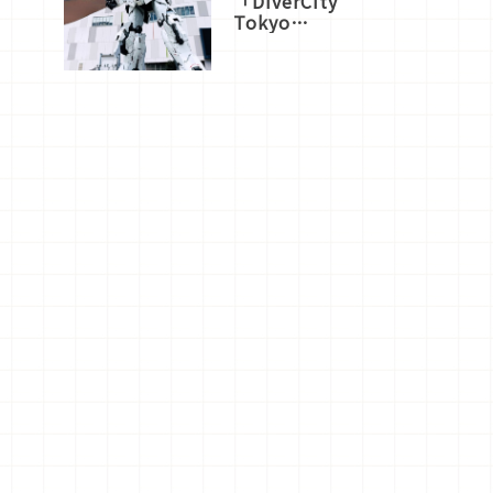
「DiverCity
Tokyo
Plaza」搭
船、購物、
美食及夜
景，一次全
體驗