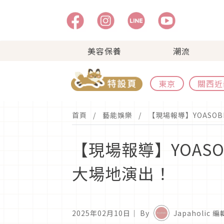
美容保養
潮流
東京
關西近
首頁
藝能娛樂
【現場報導】YOASO
【現場報導】YOAS
大場地演出！
2025年02月10日
｜ By
Japaholic 