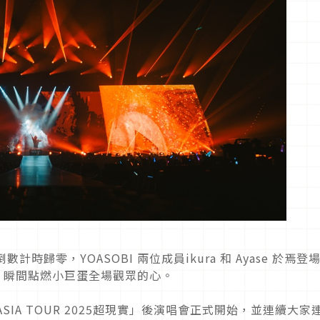
時歸零，YOASOBI 兩位成員ikura 和 Ayase 於焉登
，瞬間點燃小巨蛋全場觀眾的心。
 ASIA TOUR 2025超現實」後演唱會正式開始，並連續大家