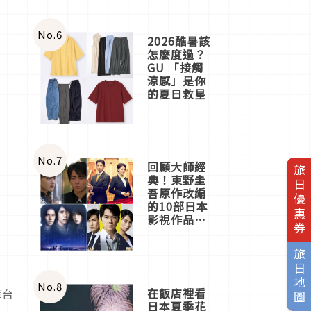
No.
6
2026酷暑該
怎麼度過？
GU 「接觸
涼感」是你
的夏日救星
No.
7
回顧大師經
旅日優惠券
典！東野圭
吾原作改編
的10部日本
影視作品推
薦
旅日地圖
No.
8
在飯店裡看
舞台
日本夏季花