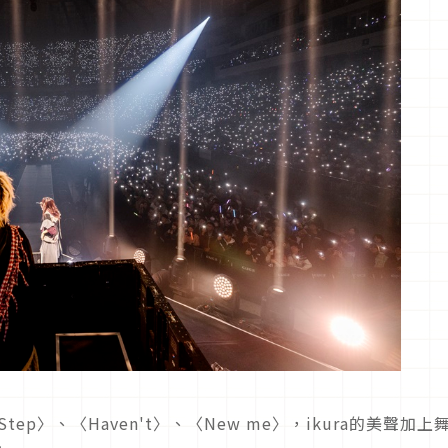
 Step〉、〈Haven't〉、〈New me〉，ikura的美聲加上
。