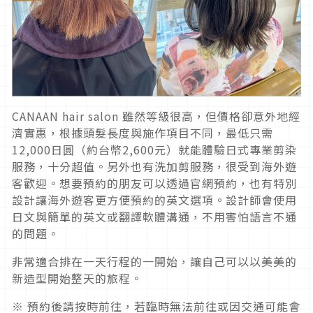
CANAAN hair salon 雖然等級很高，但價格卻意外地經
濟實惠，根據頭髮長度與施作項目不同，最低只需
12,000日圓（約台幣2,600元）就能體驗日式專業剪染
服務，十分超值。另外也有洗加剪服務，很受到海外遊
客歡迎。想要預約的朋友可以透過官網預約，也有特別
設計讓海外遊客更方便預約的英文選項。設計師會使用
日文與簡單的英文或翻譯軟體溝通，不用害怕語言不通
的問題。
非常適合排在一天行程的一開始，讓自己可以以美美的
新造型開始整天的旅程。
※ 預約後請按時前往，若臨時無法前往或因交通可能會