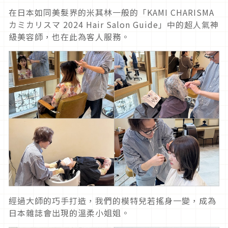
在日本如同美髮界的米其林一般的「KAMI CHARISMA
カミカリスマ 2024 Hair Salon Guide」中的超人氣神
級美容師，也在此為客人服務。
經過大師的巧手打造，我們的模特兒若搖身一變，成為
日本雜誌會出現的溫柔小姐姐。