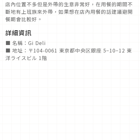
店內位置不多但是外帶的生意非常好，在用餐的期間不
斷地有上班族來外帶，如果想在店內用餐的話建議避開
餐期會比較好。
詳細資訊
■ 名稱：Gi Deli
■ 地址：〒104-0061 東京都中央区銀座 5−10−12 東
洋ライスビル 1階