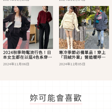
棚完整搭配大公開！
高級女孩LOOK
2024秋季時髦流行色！日
寒冷季節必備單品！穿上
本女生都在以這4色系穿搭
「羽絨外套」營造暖呼呼
搶眼的秋日氛圍
的日系穿搭魅力
2024年11月06日
2024年12月05日
妳可能會喜歡