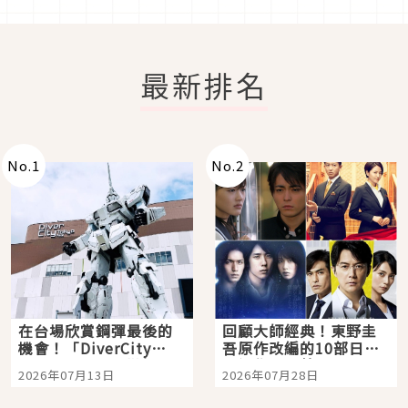
最新排名
No.
1
No.
2
在台場欣賞鋼彈最後的
回顧大師經典！東野圭
機會！「DiverCity
吾原作改編的10部日本
Tokyo Plaza」搭船、
影視作品推薦
2026年07月13日
2026年07月28日
購物、美食及夜景，一
次全體驗