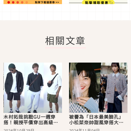
相關文章
木村拓哉挑戰GU一週穿
被譽為「日本最美臉孔」
搭！親授平價穿出高級感
小松菜奈帥甜風穿搭大解
造型技巧，每套都帥氣爆
析！盤點4套造型展現日系
2024年10月29日
2024年11月04日