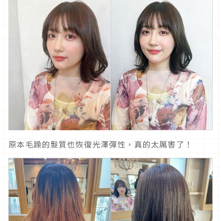
原本毛躁的髮質也恢復光澤彈性，真的太厲害了！