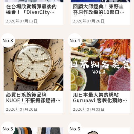
在台場欣賞鋼彈最後的
回顧大師經典！東野圭
機會！「DiverCity
吾原作改編的10部日本
Tokyo Plaza」搭船、
影視作品推薦
2026年07月13日
2026年07月28日
購物、美食及夜景，一
次全體驗
No.
3
No.
4
必買日系腕錶品牌
用日本最大美食網站
KUOE！不張揚卻經得起
Gurunavi 客製化預約九
時間洗鍊的經典之作五
大都市餐廳，打造專屬
2026年07月20日
2026年07月03日
選
美食體驗！
No.
5
No.
6