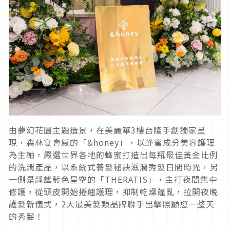
由夢幻花園主題造景，在美麗華3樓台隆手創獨家呈
現，森林宴會感的「&honey」，以蜂蜜成分美容護理
為主軸，嚴選世界各地的蜂蜜打造出每瓶最佳黃金比例
的洗潤產品，以系統式養髮秘訣滋潤秀髮日間時光，另
一側是靜謐藍色星空的「THERATIS」，主打夜間集中
修護，從頭皮開始捲翹護理，抑制乾燥蓬亂，拉開夜晚
護髮新儀式，2大最美髮類品牌聯手出擊照顧您一整天
的秀髮！