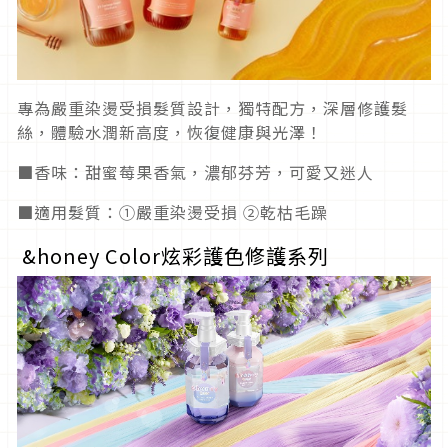
專為嚴重染燙受損髮質設計，獨特配方，深層修護髮
絲，體驗水潤新高度，恢復健康與光澤！
■香味：甜蜜莓果香氣，濃郁芬芳，可愛又迷人
■適用髮質：①嚴重染燙受損 ②乾枯毛躁
&honey Color炫彩護色修護系列