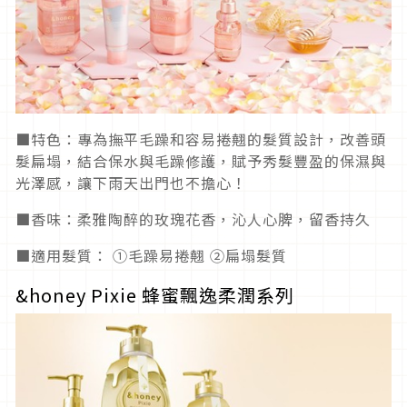
■特色：專為撫平毛躁和容易捲翹的髮質設計，改善頭
髮扁塌，結合保水與毛躁修護，賦予秀髮豐盈的保濕與
光澤感，讓下雨天出門也不擔心！
■香味：柔雅陶醉的玫瑰花香，沁人心脾，留香持久
■適用髮質： ①毛躁易捲翹 ②扁塌髮質
&honey Pixie 蜂蜜飄逸柔潤系列