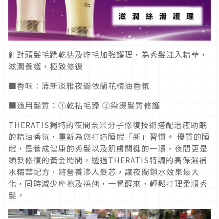
針對頭髮毛躁乾枯及炸毛加強護理，為秀髮注入精華，
滋潤養護，極致修復
■香味：清新淡雅夜間依蘭花精油香氛
■適用髮質：①乾枯毛躁 ②染燙髮質修護
THERATIS獨特的夜間奈米分子修復技術搭配治癒助眠
的精油香氛，重新為您打造睡眠「新」習慣。 優質的睡
眠，是養成健康的秀髮以及肌膚關鍵的一環，夜間更是
頭髮修復的黃金時間，透過THERATIS特調的高保濕補
水精華配方，將營養滲入髮芯，讓夜間鎖水效果最大
化，同時減少摩擦及捲翹，一覺醒來，輕鬆打理柔順秀
髮。