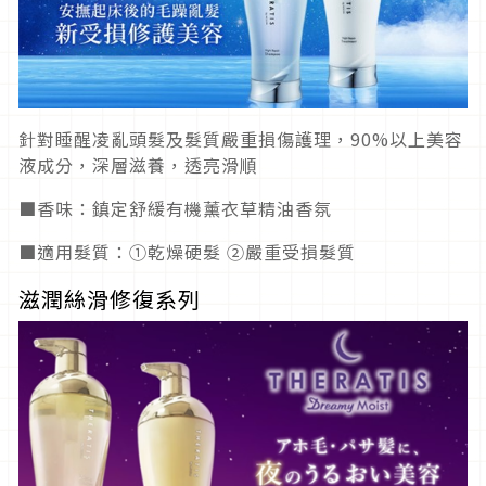
針對睡醒凌亂頭髮及髮質嚴重損傷護理，90%以上美容
液成分，深層滋養，透亮滑順
■香味：鎮定舒緩有機薰衣草精油香氛
■適用髮質：①乾燥硬髮 ②嚴重受損髮質
滋潤絲滑修復系列