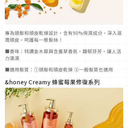
專為頭髮和頭皮乾燥設計，含有90%保濕成分，深入滋
潤頭皮，呵護每一根髮絲 !
■香味：特調金木犀與含羞草香氛，馥郁芬芳，讓人活
力滿滿
■適用髮質：①頭髮和頭皮乾燥 ②一般髮質也適用
&honey Creamy 蜂蜜莓果修復系列