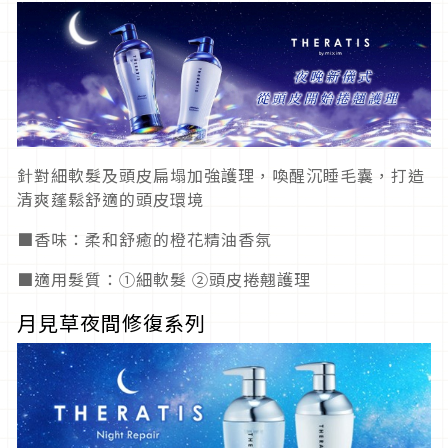
針對細軟髮及頭皮扁塌加強護理，喚醒沉睡毛囊，打造
清爽蓬鬆舒適的頭皮環境
■香味：柔和舒癒的橙花精油香氛
■適用髮質：①細軟髮 ②頭皮捲翹護理
月見草夜間修復系列