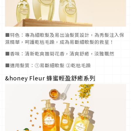
■特色：專為細軟髮及易出油髮質設計，為秀髮注入保
濕精華，呵護乾枯毛躁，成為易斷細軟髮的救星！
■香味：清新乾爽雛菊花香，清爽舒癒，淡雅飄然
■適用髮質：①易斷細軟髮 ②乾枯毛躁
&honey Fleur 蜂蜜輕盈舒癒系列