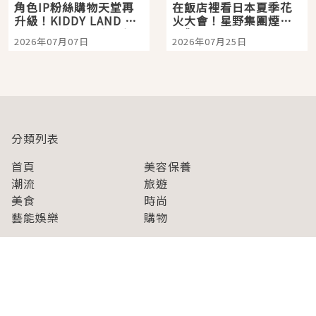
角色IP粉絲購物天堂再
在飯店裡看日本夏季花
升級！KIDDY LAND 原
火大會！星野集團煙火
宿店吉伊卡哇迎客，新
景觀飯店6選，讓你不用
2026年07月07日
2026年07月25日
開幕 OMOKADO 店3分
人擠人悠閒欣賞
即達
分類列表
首頁
美容保養
潮流
旅遊
美食
時尚
藝能娛樂
購物
關於Japaholic
關於我們
免責事項
寫手招募
Japaholic Girls招募