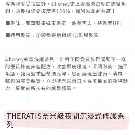
專為深度受損設計，&honey史上最高濃密度的蜂蜜系
列，頭髮損傷修復度達136%，保濕滋潤超有感！
■香味：奢華蘋果蜂蜜香氣，甜美可人，持香度UP!
■適用髮質：①頭髮嚴重損傷 ②乾燥髮質
&honey蜂蜜洗護系列，針對不同髮質族群調配不一樣
的優質蜂蜜美容配方，改善頭皮環境，深潤滋養，撫平
毛躁，讓秀髮重回瑩潤亮澤，從而展現出健康、清爽、
蓬鬆的完美髮質，立即擁有來自日本最美髮品的獨特魅
力，享受前所未有的護髮體驗。
THERATIS奈米級夜間沉浸式修護系
列