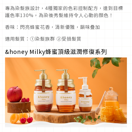
專為染髮族設計，4種獨家的色彩控制配方，達到目標
護色率130%，為染後秀髮維持令人心動的顏色！
香味：閃亮蜂蜜花香，清新優雅，韻味疊加
適用髮質：①染髮族群 ②受損髮質
&honey Milky蜂蜜頂級滋潤修復系列