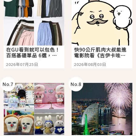
在GU看到就可以包色！
快90公斤肌肉大叔能進
百搭基礎單品 6選，閉
電影院看《吉伊卡哇》
眼全收也不心疼
嗎？日本重金屬樂團
2026年07月25日
2026年08月03日
「打首」會長與nagano
老師一同給出了答案
No.
7
No.
8