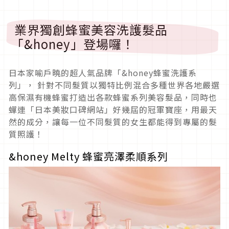
業界獨創蜂蜜美容洗護髮品
「&honey」登場囉！
日本家喻戶曉的超人氣品牌「&honey蜂蜜洗護系
列」， 針對不同髮質以獨特比例混合多種世界各地嚴選
高保濕有機蜂蜜打造出各款蜂蜜系列美容髮品，同時也
蟬連「日本美妝口碑網站」好幾屆的冠軍寶座，用最天
然的成分，讓每一位不同髮質的女生都能得到專屬的髮
質照護！
&honey Melty 蜂蜜亮澤柔順系列