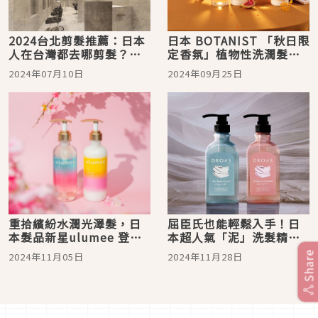
2024台北剪髮推薦：日本
日本 BOTANIST 「秋日限
人在台灣都去哪剪髮？嚴
定香氛」植物性洗潤髮系
選質感日式沙龍
列 9月25日優雅新上市！
2024年07月10日
2024年09月25日
重拾繽紛水潤光澤髮，日
屈臣氏也能輕鬆入手！日
本髮品新星ulumee 登陸
本超人氣「泥」洗髮精
康是美！一起戰勝頭皮
DROAS給妳量身訂做的洗
Share
2024年11月05日
2024年11月28日
「乾、躁、塌」
護體驗