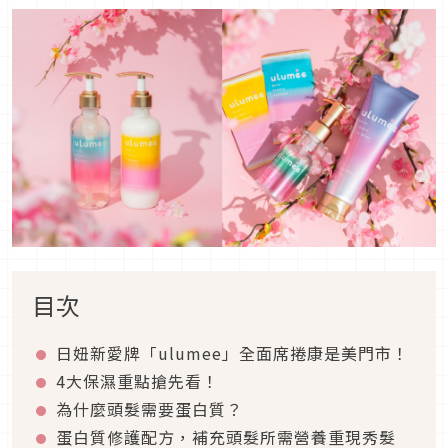
目次
日妞新愛牌「ulumee」全面席捲康是美門市！
4大保濕重點搶先看！
為什麼頭髮需要蛋白質？
蛋白質修護配方，補充頭髮所需營養重現秀髮