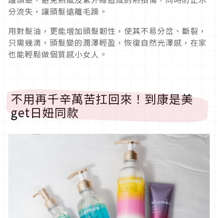
分流失，讓頭髮遠離毛躁。
用對髮油，更能增加頭髮韌性，使其不易分岔、斷裂，
只需幾滴，頭髮變的潤澤輕盈，恢復自然光澤感，在家
也能輕鬆做個質感小女人。
不用再千辛萬苦扛回來！到康是美
get日妞同款