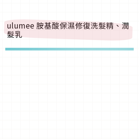
ulumee 胺基酸保濕修復洗髮精、潤
髮乳