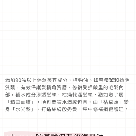
添加90%以上保濕美容成分，植物油、蜂蜜精華和透明
質酸，有效保護髮梢角質層，修復受損嚴重的毛髮內
部，補水成分滲透髮絲。枯燥乾澀髮絲，猶如敷了層
「精華面膜」，頃刻間被水潤感包圍，由「枯草頭」變
身「水光髮」，打造絲綢般秀髮，集中修補損傷護理。