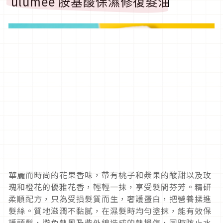
ulumee 胺基酸保濕修復髮油
華麗而時尚的花果香味，帶有桃子和漿果的酸甜以及玫
瑰和橙花的優雅花香，輕輕一抹，享受髮間芬芳。精研
柔順配方，只為受損髮質而生，奢護蛋白，把營養揉進
髮絲。質地滋潤不黏膩，在濕髮時均勻塗抹，能有效保
護頭髮，避免熱風及紫外線造成的熱損傷，同時防止水