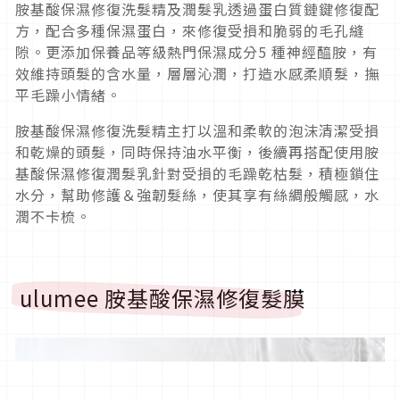
胺基酸保濕修復洗髮精及潤髮乳透過蛋白質鏈鍵修復配
方，配合多種保濕蛋白，來修復受損和脆弱的毛孔縫
隙。更添加保養品等級熱門保濕成分5 種神經醯胺，有
效維持頭髮的含水量，層層沁潤，打造水感柔順髮，撫
平毛躁小情緒。
胺基酸保濕修復洗髮精主打以溫和柔軟的泡沫清潔受損
和乾燥的頭髮，同時保持油水平衡，後續再搭配使用胺
基酸保濕修復潤髮乳針對受損的毛躁乾枯髮，積極鎖住
水分，幫助修護＆強韌髮絲，使其享有絲綢般觸感，水
潤不卡梳。
ulumee 胺基酸保濕修復髮膜