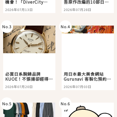
機會！「DiverCity
吾原作改編的10部日本
Tokyo Plaza」搭船、
影視作品推薦
2026年07月13日
2026年07月28日
購物、美食及夜景，一
次全體驗
No.
3
No.
4
必買日系腕錶品牌
用日本最大美食網站
KUOE！不張揚卻經得起
Gurunavi 客製化預約九
時間洗鍊的經典之作五
大都市餐廳，打造專屬
2026年07月20日
2026年07月03日
選
美食體驗！
No.
5
No.
6