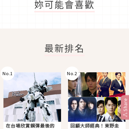
妳可能會喜歡
最新排名
No.
1
No.
2
Share
在台場欣賞鋼彈最後的
回顧大師經典！東野圭