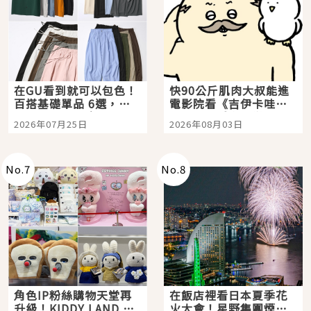
在GU看到就可以包色！
快90公斤肌肉大叔能進
百搭基礎單品 6選，閉
電影院看《吉伊卡哇》
眼全收也不心疼
嗎？日本重金屬樂團
2026年07月25日
2026年08月03日
「打首」會長與nagano
老師一同給出了答案
No.
7
No.
8
角色IP粉絲購物天堂再
在飯店裡看日本夏季花
升級！KIDDY LAND 原
火大會！星野集團煙火