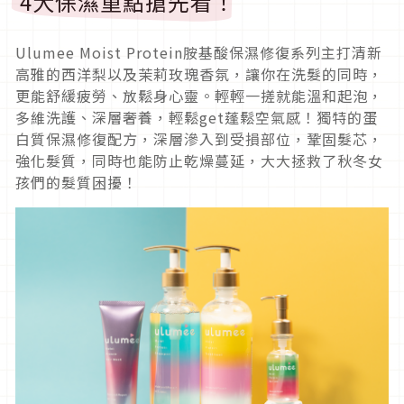
4大保濕重點搶先看！
Ulumee Moist Protein胺基酸保濕修復系列主打清新
高雅的西洋梨以及茉莉玫瑰香氛，讓你在洗髮的同時，
更能舒緩疲勞、放鬆身心靈。輕輕一搓就能溫和起泡，
多維洗護、深層奢養，輕鬆get蓬鬆空氣感！獨特的蛋
白質保濕修復配方，深層滲入到受損部位，鞏固髮芯，
強化髮質，同時也能防止乾燥蔓延，大大拯救了秋冬女
孩們的髮質困擾！