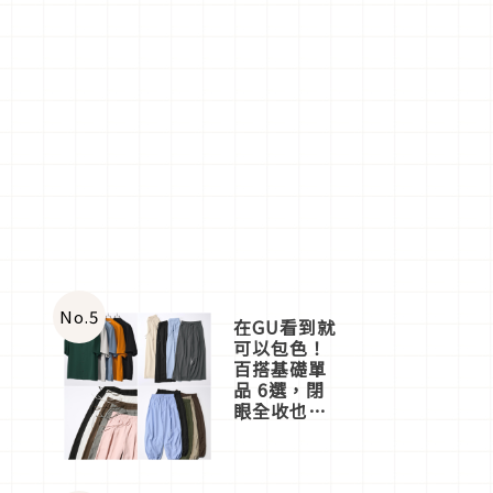
No.
5
在GU看到就
可以包色！
百搭基礎單
品 6選，閉
眼全收也不
心疼