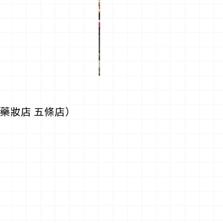
藥妝店 五條店）