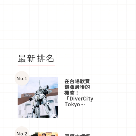
最新排名
No.
1
在台場欣賞
鋼彈最後的
機會！
「DiverCity
Tokyo
Plaza」搭
船、購物、
美食及夜
景，一次全
體驗
No.
2