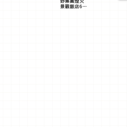
野集團煙火
景觀飯店6
選，讓你不
用人擠人悠
閒欣賞