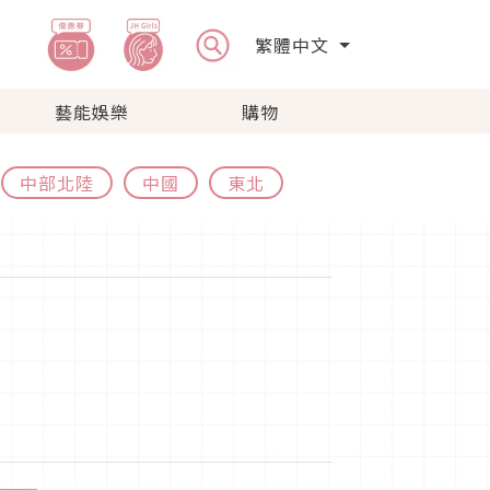
繁體中文
藝能娛樂
購物
中部北陸
中國
東北