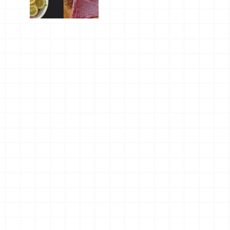
廳，打造專
屬美食體
驗！