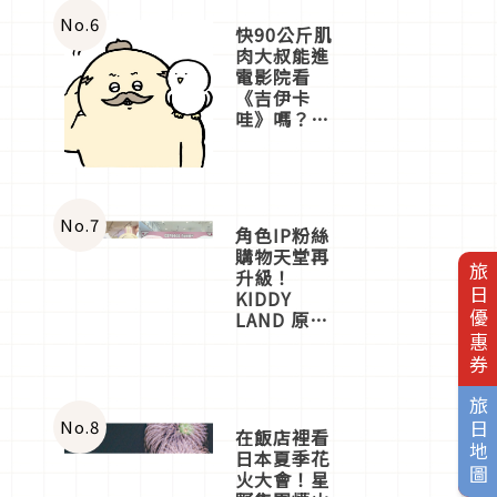
No.
6
快90公斤肌
肉大叔能進
電影院看
《吉伊卡
哇》嗎？日
本重金屬樂
團「打首」
會長與
nagano老師
一同給出了
No.
7
角色IP粉絲
答案
購物天堂再
旅日優惠券
升級！
KIDDY
LAND 原宿
店吉伊卡哇
迎客，新開
幕
OMOKADO
旅日地圖
店3分即達
No.
8
在飯店裡看
日本夏季花
火大會！星