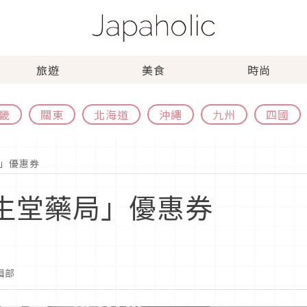
旅遊
美食
時尚
畿
關東
北海道
沖繩
九州
四國
」優惠券
生堂藥局」優惠券
編輯部