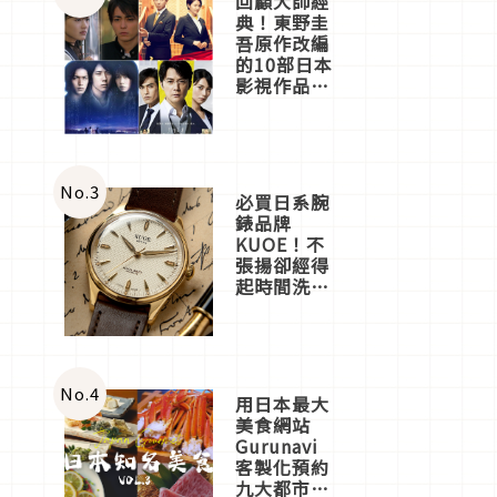
回顧大師經
典！東野圭
吾原作改編
的10部日本
影視作品推
薦
No.
3
必買日系腕
錶品牌
KUOE！不
張揚卻經得
起時間洗鍊
的經典之作
五選
No.
4
用日本最大
美食網站
Gurunavi
客製化預約
九大都市餐