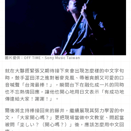
圖片提供：OFF TIME、Sony Music Taiwan
就在大夥既緊張又期待接下來會出現怎麼樣的中文字句
時，鼓手冨田洋之進對著麥克風、帶著爽朗又可愛的口
音喊聲「台灣最棒！」，瞬間台下在融化成一片的同時
也不忘熱情回應，讓他也開心地用日文表示「有成功地
傳達給大家！謝謝！」。
爾後將主持棒接回來的藤井，繼續展現其努力學習的中
文，「大家開心嗎？」更把現場當做中文教室、問起當
被問「楽しい？（開心嗎？）」後，應該怎麼用中文回