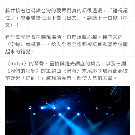
藤井接著也稱讚台灣的觀眾們真的都很溫暖，「難得記
住了，想要繼續使用下去（日文），請聽下一首歌（中
文）！」
有些歌就是會在聽現場時，再度爆擊心臟，接下來的
〈空蝉〉就是其一，給人全身全靈都被這首歌溫柔包圍
起來的錯覺。
〈Ruler〉的琴聲、重拍與燈光調度的契合，以及日劇
《她們的犯罪》的主題曲〈渦幕〉末尾那令場內此起彼
落響起「好帥！」感想的長音，都使人意猶未盡。