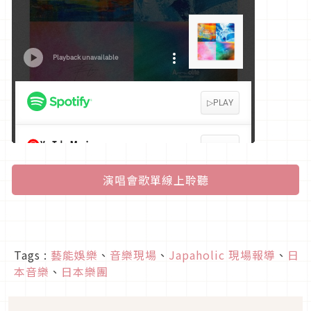
演唱會歌單線上聆聽
Tags :
藝能娛樂
、
音樂現場
、
Japaholic 現場報導
、
日
本音樂
、
日本樂團