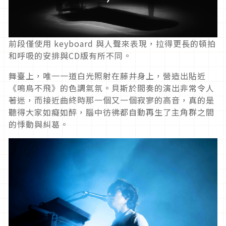
前段僅使用 keyboard 與人聲來表現，拉得更長的頓拍
和呼吸的安排與CD版有所不同。
舞臺上，唯一一道白光照射在藤井身上，營造出貼近
《鳴鳥不飛》的色調氣氛。貝斯於間奏的演出非常令人
著迷，而接近曲終時那一個又一個寂寥的高音，真的是
聽得大家如癡如醉，腦中彷彿都自動再生了主角群之間
的悸動與糾葛。