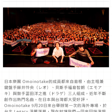
日本樂團 Omoinotake的成員都來自島根，由主唱兼
鍵盤手藤井怜央（レオ）、貝斯手福島智朗（エモア
キ）與鼓手冨田洋之進（ドラゲ）三人組成，近年不斷
創作出熱門名曲，在日本與台灣都大受好評。
Omoinotake 9月20日來台舉辦第一次的海外專場，於
台北 Legacy 溫馨落幕，現在就讓我們一同來回味演唱