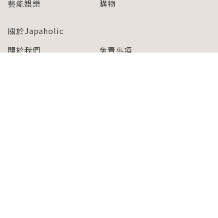
藝能娛樂
購物
關於Japaholic
關於我們
免責事項
寫手招募
Japaholic Girls招募
廣告、合作洽談
關鍵字列表
お問い合わせ
看看更多有關Japaholic！
Copyright © 2026 MICROAD, INC.