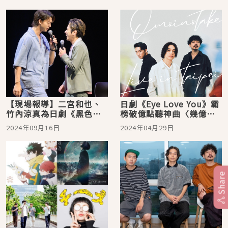
【現場報導】二宮和也、
日劇《Eye Love You》霸
竹內涼真為日劇《黑色止
榜破億點聽神曲〈幾億光
血鉗2》宣傳登台！被爆料
年〉 人氣樂團
2024年09月16日
2024年04月29日
「穿太清涼惹得片場臉紅
Omoinotake首次來台開
心跳」
唱
Share