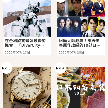
在台場欣賞鋼彈最後的
回顧大師經典！東野圭
機會！「DiverCity
吾原作改編的10部日本
Tokyo Plaza」搭船、
影視作品推薦
2026年07月13日
2026年07月28日
購物、美食及夜景，一
次全體驗
No.
3
No.
4