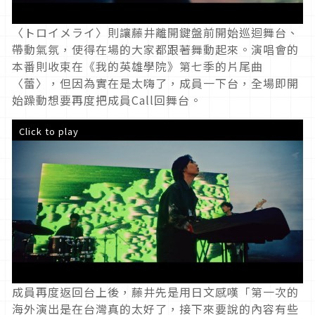
〈トロイメライ〉則讓藤井離開鍵盤前開始巡迴舞台、
帶動氣氛，使得在場的大家都跟著舞動起來。演唱會的
本番則收束在《我的英雄學院》第七季的片尾曲
〈蕾〉，但因為實在是太嗨了，成員一下台，全場即開
始躁動想要再度把成員Call回舞台。
Click to play
成員再度返回台上後，藤井先是用日文感嘆「第一次的
海外演出是在台灣真的太好了，接下來要說的內容有些