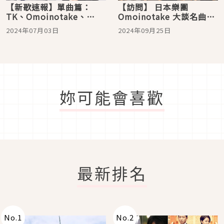
【新歌速報】單曲篇：
【訪問】 日本樂團
TK、Omoinotake、
Omoinotake 大談名曲
SHE'S、tuki.、ねぐ
〈幾億光年〉、〈蕾〉的
2024年07月03日
2024年09月25日
せ。、十明不能錯過的新
創作背景！好品味推草東
歌上線囉！
與9m88，但夙願竟然是全
裸上街？
妳可能會喜歡
最新排名
No.
1
No.
2