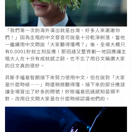
「我們第一次的海外演出就是台灣，好多人來謝謝你
們！」因為主唱的中文發音可說是十分乾淨俐落，當他
一繼續用中文問說「大家聽得懂嗎？」後，全場大概只
有0.0001秒就立刻反應！那迅速又整齊劃一地回應讓主
唱大人在十分有成就感之餘，也不忘了用日文稱讚大家
的日文真的很好。
貝斯手福島智朗接下來努力使用中文，但在說到「大家
是什麼時候⋯⋯」時還稍微聽得懂，接下來的部分應該
讓全場冒出了好多的問號！好險福島迅速感知苗頭不
對，改用日文問大家是在什麼時候認識他們的。