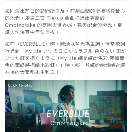
景！好品味推草東與9m88，但夙願竟
如同演出前日的訪問所提及，在樂曲間的銜接煞費苦心
的他們，用這三首 Tie-up 金曲打造出專屬於
然是全裸上街？
Omoinotake 的氛圍與世界觀，完美配合的燈光，更
讓人沈浸其中無法自拔。
如在〈EVERBLUE〉時，開頭以藍光為主調，但當歌詞
行進到「My life いつの日にかカラフル 色のない 雨が
いつか虹を描くように（My life 總是繽紛色彩 宛如無
色的雨終將描繪出彩虹）」時，那一片繽紛絢爛絕對讓
在場的大家都永生難忘！
Click to play