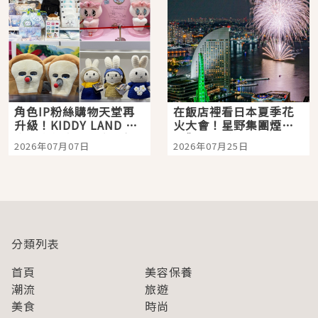
角色IP粉絲購物天堂再
在飯店裡看日本夏季花
升級！KIDDY LAND 原
火大會！星野集團煙火
宿店吉伊卡哇迎客，新
景觀飯店6選，讓你不用
2026年07月07日
2026年07月25日
開幕 OMOKADO 店3分
人擠人悠閒欣賞
即達
分類列表
首頁
美容保養
潮流
旅遊
美食
時尚