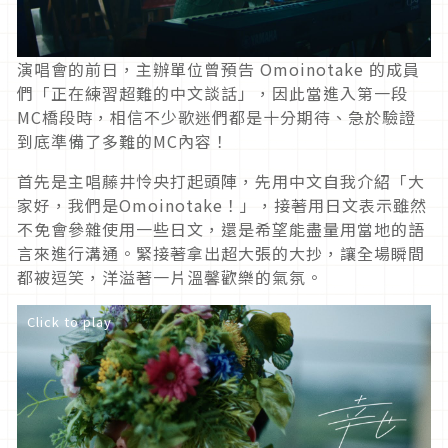
演唱會的前日，主辦單位曾預告 Omoinotake 的成員
們「正在練習超難的中文談話」，因此當進入第一段
MC橋段時，相信不少歌迷們都是十分期待、急於驗證
到底準備了多難的MC內容！
首先是主唱藤井怜央打起頭陣，先用中文自我介紹「大
家好，我們是Omoinotake！」，接著用日文表示雖然
不免會參雜使用一些日文，還是希望能盡量用當地的語
言來進行溝通。緊接著拿出超大張的大抄，讓全場瞬間
都被逗笑，洋溢著一片溫馨歡樂的氣氛。
Click to play