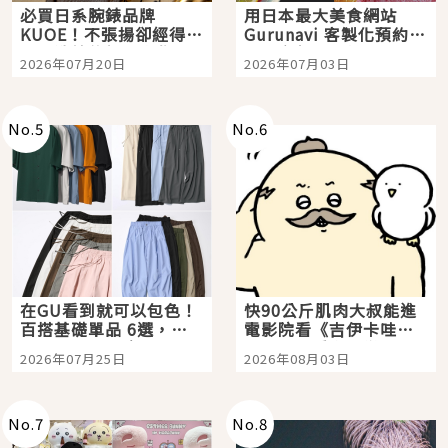
必買日系腕錶品牌
用日本最大美食網站
KUOE！不張揚卻經得起
Gurunavi 客製化預約九
時間洗鍊的經典之作五
大都市餐廳，打造專屬
2026年07月20日
2026年07月03日
選
美食體驗！
No.
5
No.
6
在GU看到就可以包色！
快90公斤肌肉大叔能進
百搭基礎單品 6選，閉
電影院看《吉伊卡哇》
眼全收也不心疼
嗎？日本重金屬樂團
2026年07月25日
2026年08月03日
「打首」會長與nagano
老師一同給出了答案
No.
7
No.
8