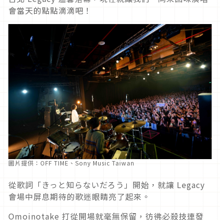
會當天的點點滴滴吧！
圖片提供：OFF TIME、Sony Music Taiwan
從歌詞「きっと知らないだろう」開始，就讓 Legacy
會場中屏息期待的歌迷眼睛亮了起來。
Omoinotake 打從開場就毫無保留，彷彿必殺技連發