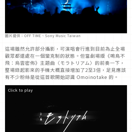
圖片提供：OFF TIME、Sony Music Taiwan
這場雖然允許部分攝影，可演唱會行進到目前為止全場
觀眾都還處在一個蠻克制的狀態。但當劇場版《鳴鳥不
飛：烏雲密佈》主題曲〈モラトリアム〉的前奏一下，
整場錄起影來的手機大概直接增加了2至3倍，足見應該
有不少粉絲是從這首歌開始認識 Omoinotake 的。
Click to play