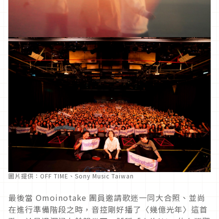
圖片提供：OFF TIME、Sony Music Taiwan
最後當 Omoinotake 團員邀請歌迷一同大合照、並尚
在進行準備階段之時，音控剛好播了〈幾億光年〉這首