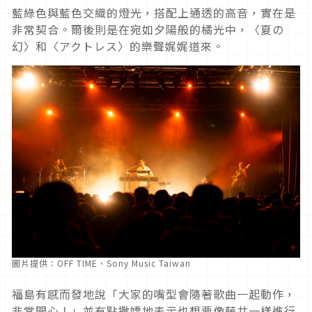
藍綠色與藍色交織的燈光，搭配上通透的高音，實在是
非常契合。爾後則是在宛如夕陽般的橘光中，〈夏の
幻〉和〈アクトレス〉的樂聲娓娓道來。
圖片提供：OFF TIME、Sony Music Taiwan
福島有感而發地說「大家的嘴型會隨著歌曲一起動作，
非常開心！」並有點撒嬌地表示也想要像藤井一樣進行