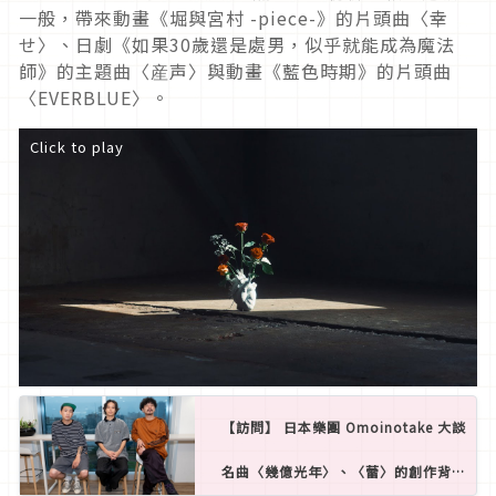
一般，帶來動畫《堀與宮村 -piece-》的片頭曲〈幸
せ〉、日劇《如果30歲還是處男，似乎就能成為魔法
師》的主題曲〈産声〉與動畫《藍色時期》的片頭曲
〈EVERBLUE〉。
Click to play
【訪問】 日本樂團 Omoinotake 大談
名曲〈幾億光年〉、〈蕾〉的創作背