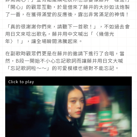
「開心」的觀眾互動，於是借來了藤井的大抄如法炮製
了一番，在獲得滿堂的反應後，露出非常滿足的神情！
「真的很謝謝你們來，請聽下一首歌！」，不如過去會
用日文來唸出歌名，藤井用中文喊出「〈幾億光
年〉！」，讓全場瞬間沸騰起來。
在副歌時觀眾們更是在藤井的邀請下進行了合唱，當
然，B段一開始不小心忘記歌詞而讓藤井用日文大喊
「忘記歌詞啦～～」的可愛模樣也絕對不能忘記。
Click to play