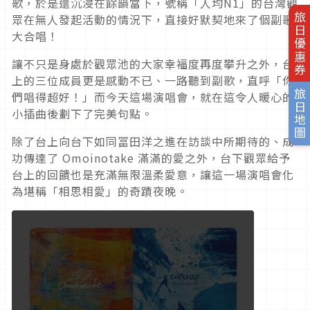
歌，於是還沉浸在餘韻當下，號稱「人均N1」的台灣觀
旅日優惠券
眾在無人發起活動的情況下，直接好默契地來了個副歌
大合唱！
讓不只是身處於觀眾池的大家幸福度再度攀升之外，台
上的三位成員更是感動不已、一路聽到副歌，直呼「你
旅日地圖
們唱得超好！」而今天這場演唱會，就在這令人暖心的
小插曲後劃下了完美句點。
除了台上向台下如同冨田洋之進在訪談中所期待的、成
功傳達了 Omoinotake 滿滿的愛之外，台下觀眾給予
台上的回饋也是充滿無限溫柔愛意，讓這一場演唱會化
為堪稱「相思相愛」的奇蹟夜晚。