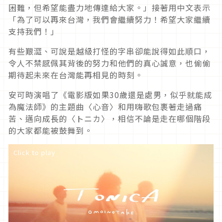
困難，但希望能盡力地傳達給大家。」接著用中文表示
「為了可以再來台灣，我們會繼續努力！希望大家繼續
支持我們！」
有些艱澀、可說是越級打怪的字串卻能說得如此順口，
令人不禁感佩其背後的努力和他們的真心誠意，也偷偷
期待起未來在台灣能再相見的時刻。
安可時演唱了《電影版如果30歲還是處男，似乎就能成
為魔法師》的主題曲〈心音〉和用嗨歌包裹著走過痛
苦、邁向成長的〈トニカ〉，相信不論是走在哪個階段
的大家都能被鼓舞到。
Click to play