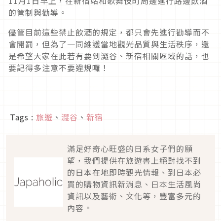
11月1日早上，在新宿站和歌舞伎町周邊進行路邊飲酒
的管制與勸導。
儘管目前這些禁止飲酒的規定，都只會先進行勸導而不
會開罰，但為了一同維護當地觀光品質與生活秩序，還
是希望大家在此若有要到澀谷、新宿相關區域的話，也
要記得多注意不要違規囉！
Tags :
旅遊
、
澀谷
、
新宿
滿足好奇心旺盛的日系女子們的願
望，我們提供在旅遊書上絕對找不到
的日本在地即時觀光情報、到日本必
買的購物資訊新消息、日本生活風尚
資訊以及藝術、文化等，豐富多元的
內容。