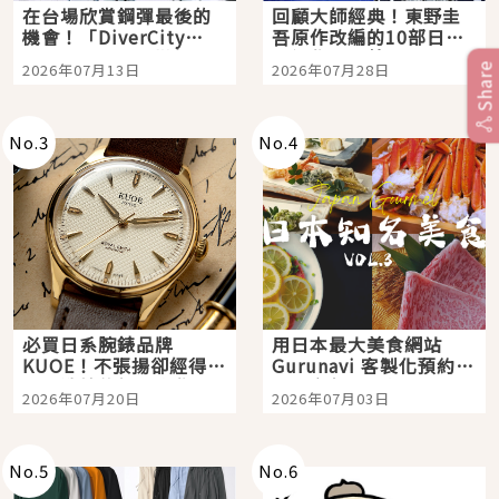
在台場欣賞鋼彈最後的
回顧大師經典！東野圭
機會！「DiverCity
吾原作改編的10部日本
Tokyo Plaza」搭船、
影視作品推薦
2026年07月13日
2026年07月28日
Share
購物、美食及夜景，一
次全體驗
No.
3
No.
4
必買日系腕錶品牌
用日本最大美食網站
KUOE！不張揚卻經得起
Gurunavi 客製化預約九
時間洗鍊的經典之作五
大都市餐廳，打造專屬
2026年07月20日
2026年07月03日
選
美食體驗！
No.
5
No.
6