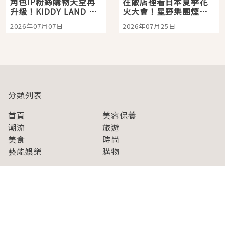
角色IP粉絲購物天堂再
在飯店裡看日本夏季花
升級！KIDDY LAND 原
火大會！星野集團煙火
宿店吉伊卡哇迎客，新
景觀飯店6選，讓你不用
2026年07月07日
2026年07月25日
開幕 OMOKADO 店3分
人擠人悠閒欣賞
即達
分類列表
首頁
美容保養
潮流
旅遊
美食
時尚
藝能娛樂
購物
關於Japaholic
關於我們
免責事項
寫手招募
Japaholic Girls招募
廣告、合作洽談
關鍵字列表