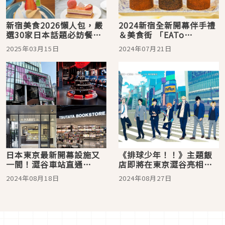
新宿美食2026懶人包，嚴
2024新宿全新開幕伴手禮
選30家日本話題必訪餐
＆美食街 「EATo
廳，趕快加入口袋名單！
LUMINE」必買推薦
2025年03月15日
2024年07月21日
日本東京最新開幕設施又
《排球少年！！》主題飯
一間！澀谷車站直通
店即將在東京澀谷亮相，
「Shibuya Sakura
入住即贈限量原創周邊，
2024年08月18日
2024年08月27日
Stage」必逛必吃介紹
還有聯名主題餐點！