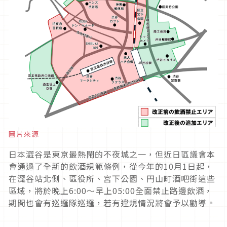
圖片來源
日本澀谷是東京最熱鬧的不夜城之一，但近日區議會本
會通過了全新的飲酒規範條例，從今年的10月1日起，
在澀谷站北側、區役所、宮下公園、円山町酒吧街這些
區域，將於晚上6:00～早上05:00全面禁止路邊飲酒，
期間也會有巡邏隊巡邏，若有違規情況將會予以勸導。