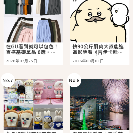
在GU看到就可以包色！
快90公斤肌肉大叔能進
百搭基礎單品 6選，閉
電影院看《吉伊卡哇》
眼全收也不心疼
嗎？日本重金屬樂團
2026年07月25日
2026年08月03日
「打首」會長與nagano
老師一同給出了答案
No.
7
No.
8