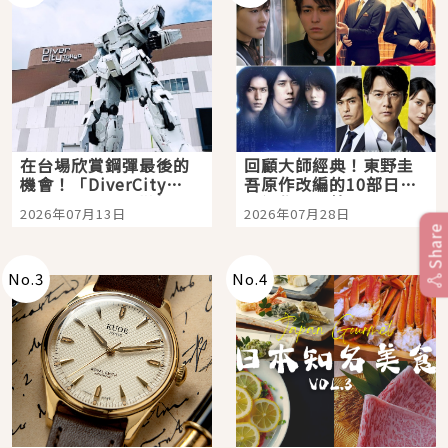
在台場欣賞鋼彈最後的
回顧大師經典！東野圭
機會！「DiverCity
吾原作改編的10部日本
Tokyo Plaza」搭船、
影視作品推薦
2026年07月13日
2026年07月28日
購物、美食及夜景，一
Share
次全體驗
No.
3
No.
4