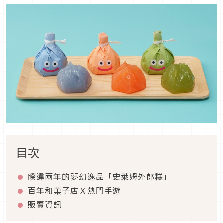
目次
睽違兩年的夢幻逸品「史萊姆外郎糕」
百年和菓子店Ｘ熱門手遊
販賣資訊