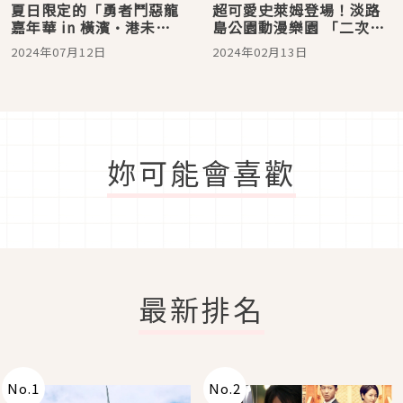
夏日限定的「勇者鬥惡龍
超可愛史萊姆登場！淡路
嘉年華 in 橫濱·港未
島公園動漫樂園 「二次元
來」！粉絲不能錯過的史
之森」 《勇者鬥惡龍》 開
2024年07月12日
2024年02月13日
萊姆系列活動即將展開
賣紀念活動只到三月底為
止！
妳可能會喜歡
最新排名
No.
1
No.
2