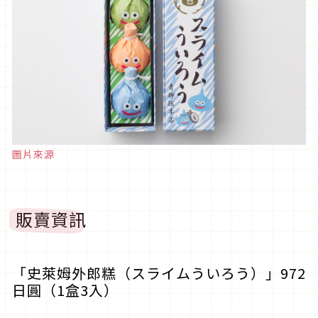
圖片來源
販賣資訊
「史萊姆外郎糕（スライムういろう）」972
日圓（1盒3入）