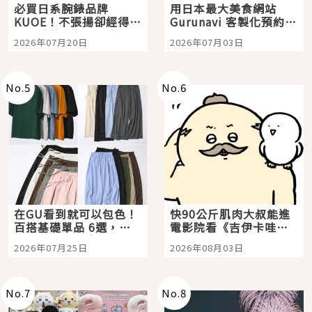
必買日系腕錶品牌
用日本最大美食網站
KUOE！不張揚卻經得起
Gurunavi 客製化預約九
時間洗鍊的經典之作五
大都市餐廳，打造專屬
2026年07月20日
2026年07月03日
選
美食體驗！
No.
5
No.
6
在GU看到就可以包色！
快90公斤肌肉大叔能進
百搭基礎單品 6選，閉
電影院看《吉伊卡哇》
眼全收也不心疼
嗎？日本重金屬樂團
2026年07月25日
2026年08月03日
「打首」會長與nagano
老師一同給出了答案
No.
7
No.
8