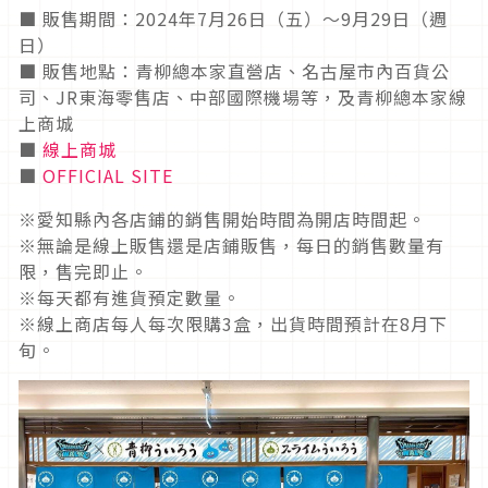
■ 販售期間：2024年7月26日（五）～9月29日（週
日）
■ 販售地點：青柳總本家直營店、名古屋市內百貨公
司、JR東海零售店、中部國際機場等，及青柳總本家線
上商城
■
線上商城
■
OFFICIAL SITE
※愛知縣內各店鋪的銷售開始時間為開店時間起。
※無論是線上販售還是店鋪販售，每日的銷售數量有
限，售完即止。
※每天都有進貨預定數量。
※線上商店每人每次限購3盒，出貨時間預計在8月下
旬。