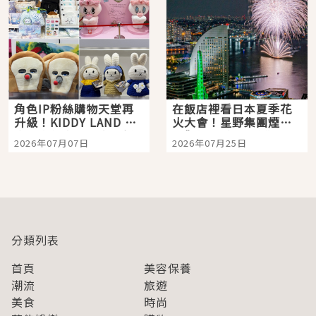
角色IP粉絲購物天堂再
在飯店裡看日本夏季花
升級！KIDDY LAND 原
火大會！星野集團煙火
宿店吉伊卡哇迎客，新
景觀飯店6選，讓你不用
2026年07月07日
2026年07月25日
開幕 OMOKADO 店3分
人擠人悠閒欣賞
即達
分類列表
首頁
美容保養
潮流
旅遊
美食
時尚