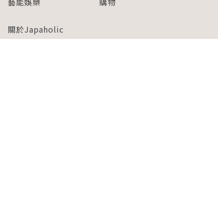
藝能娛樂
購物
關於Japaholic
關於我們
免責事項
寫手招募
Japaholic Girls招募
廣告、合作洽談
關鍵字列表
お問い合わせ
看看更多有關Japaholic！
Copyright © 2026 MICROAD, INC.