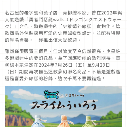
名古屋的老字號和菓子店「青柳總本家」曾在2022年與
人氣遊戲「勇者鬥惡龍walk（ドラゴンクエストウォー
ク）」合作，將遊戲中的「史萊姆外郎糕」實物化。這
款商品外包裝採用可愛的史萊姆造型設計，並配有特製
的聯名盒裝，一經推出便大受歡迎。
雖然僅限販賣三個月，但討論度至今仍然很高，也是許
多遊戲迷中的夢幻逸品，為了回應粉絲的熱烈期待，青
柳總本家決定在2024年7月26日（五）至9月29日
（日）期間再次推出這款夢幻聯名商品。不論是遊戲迷
還是喜愛外郎糕的粉絲，這次千萬不要再錯過！