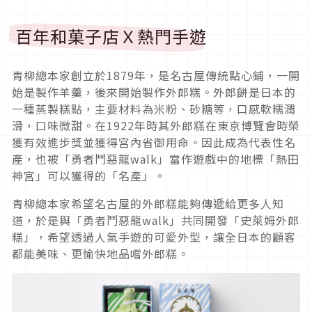
百年和菓子店Ｘ熱門手遊
青柳總本家創立於1879年，是名古屋傳統點心鋪，一開
始是製作羊羹，後來開始製作外郎糕。外郎餅是日本的
一種蒸製糕點，主要材料為米粉、砂糖等，口感軟糯潤
滑，口味微甜。在1922年時其外郎糕在東京博覽會時榮
獲有效進步獎並獲得宮內省御用命。因此成為代表性名
產，也被「勇者鬥惡龍walk」當作遊戲中的地標「熱田
神宮」可以獲得的「名產」。
青柳總本家希望名古屋的外郎糕能夠傳遞給更多人知
道，於是與「勇者鬥惡龍walk」共同開發「史萊姆外郎
糕」，希望透過人氣手遊的可愛外型，讓全日本的顧客
都能美味、更愉快地品嚐外郎糕。