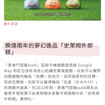
圖片來源
睽違兩年的夢幻逸品「史萊姆外郎
糕」
「勇者鬥惡龍walk」這款手機遊戲是透過 Google
Map 和定位技術為核心的擴充實境遊戲，玩家可以實際
訪問遊戲內稱為「地標」的地方，從而接受特別任務。
完成任務後，玩家可以獲得稱為「名產（おみやげ）」
的遊戲內道具。在2022年時，勇者鬥惡龍walk與名古
屋老字號和菓子店青柳總本家聯手將遊戲中的「史萊姆
外郎糕」實物化。