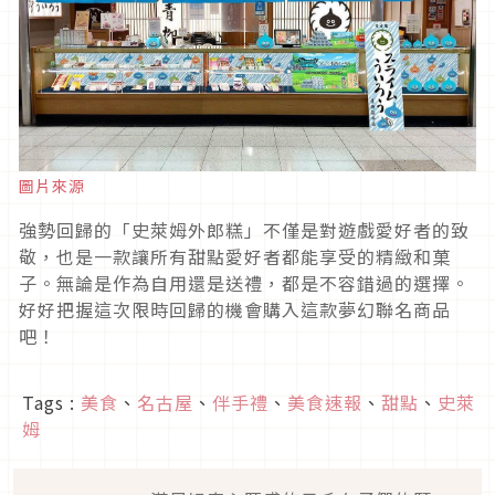
圖片來源
強勢回歸的「史萊姆外郎糕」不僅是對遊戲愛好者的致
敬，也是一款讓所有甜點愛好者都能享受的精緻和菓
子。無論是作為自用還是送禮，都是不容錯過的選擇。
好好把握這次限時回歸的機會購入這款夢幻聯名商品
吧！
Tags :
美食
、
名古屋
、
伴手禮
、
美食速報
、
甜點
、
史萊
姆