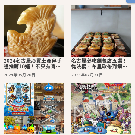
2024名古屋必買土產伴手
名古屋必吃麵包店五選！
禮推薦10選！不只有青柳
從法棍、布里歐修到鑄鐵
總本家，回去時滿載而歸
鍋麵包都有
2024年05月20日
2024年07月31日
的美味