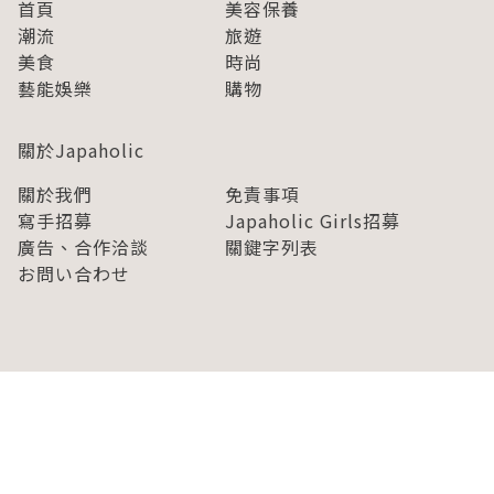
首頁
美容保養
潮流
旅遊
美食
時尚
藝能娛樂
購物
關於Japaholic
關於我們
免責事項
寫手招募
Japaholic Girls招募
廣告、合作洽談
關鍵字列表
お問い合わせ