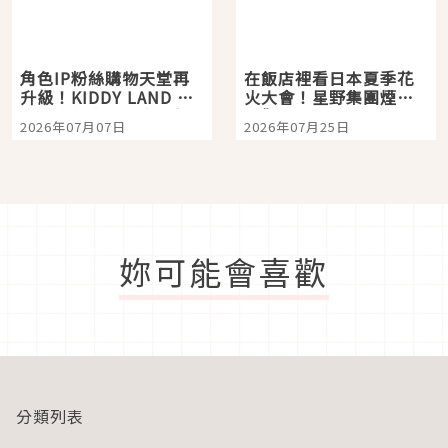
角色IP粉絲購物天堂再
在飯店裡看日本夏季花
升級！KIDDY LAND 原
火大會！星野集團煙火
宿店吉伊卡哇迎客，新
景觀飯店6選，讓你不用
2026年07月07日
2026年07月25日
開幕 OMOKADO 店3分
人擠人悠閒欣賞
即達
妳可能會喜歡
分類列表