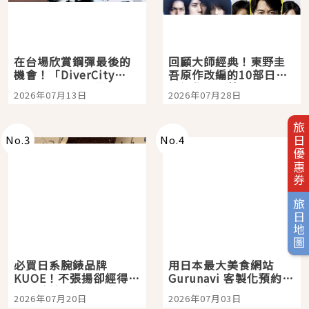
在台場欣賞鋼彈最後的
回顧大師經典！東野圭
機會！「DiverCity
吾原作改編的10部日本
Tokyo Plaza」搭船、
影視作品推薦
2026年07月13日
2026年07月28日
購物、美食及夜景，一
次全體驗
旅日優惠券
No.
3
No.
4
旅日地圖
必買日系腕錶品牌
用日本最大美食網站
KUOE！不張揚卻經得起
Gurunavi 客製化預約九
時間洗鍊的經典之作五
大都市餐廳，打造專屬
2026年07月20日
2026年07月03日
選
美食體驗！