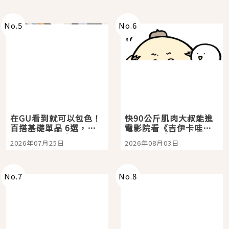
No.
5
No.
6
在GU看到就可以包色！
快90公斤肌肉大叔能進
百搭基礎單品 6選，閉
電影院看《吉伊卡哇》
眼全收也不心疼
嗎？日本重金屬樂團
2026年07月25日
2026年08月03日
「打首」會長與nagano
老師一同給出了答案
No.
7
No.
8