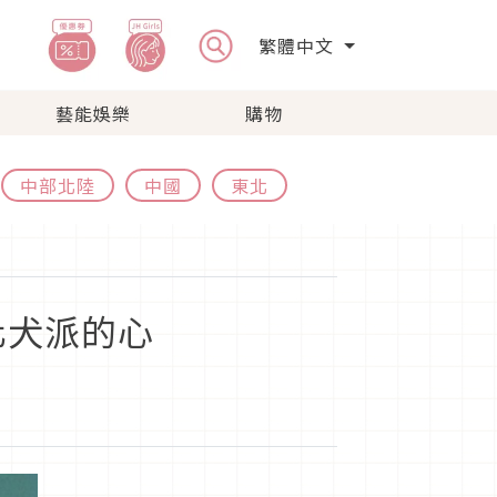
繁體中文
藝能娛樂
購物
中部北陸
中國
東北
化犬派的心