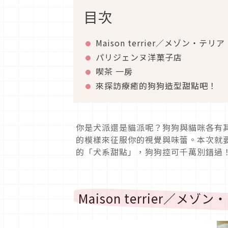
目次
Maison terrier／メゾン・テリア
パリジェンヌ洋菓子店
喫茶 一房
來探訪療癒的狗狗造型甜點吧！
你是犬派還是貓派呢？狗狗與貓咪各有
的模樣來征服你的視覺與味蕾。本次就
的「犬系甜點」，狗狗控可千萬別錯過
Maison terrier／メゾ