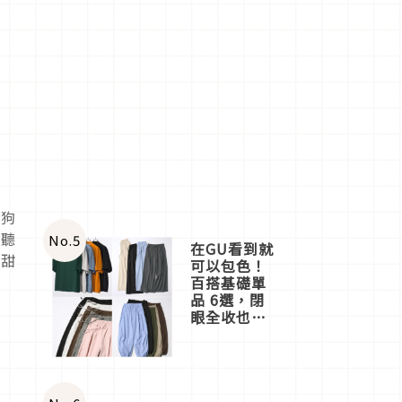
、狗
有聽
No.
5
在GU看到就
癒甜
可以包色！
百搭基礎單
品 6選，閉
眼全收也不
心疼