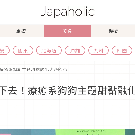
旅遊
美食
時尚
畿
關東
北海道
沖繩
九州
四國
療癒系狗狗主題甜點融化犬派的心
下去！療癒系狗狗主題甜點融