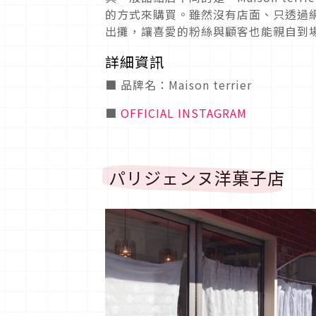
的方式來購買。雖然沒有店面、只透過網路行
出攤，讓喜愛的粉絲與顧客也能親自到
詳細資訊
■ 品牌名：Maison terrier
■
OFFICIAL INSTAGRAM
パリジェンヌ洋菓子店