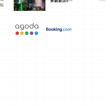
景觀飯店6
地點
選，讓你不
用人擠人悠
閒欣賞