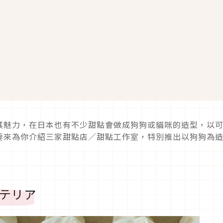
其魅力，在日本也有不少甜點會做成狗狗或貓咪的造型，以
要來為你介紹三家甜點店／甜點工作室，特別推出以狗狗為
！
ン・テリア