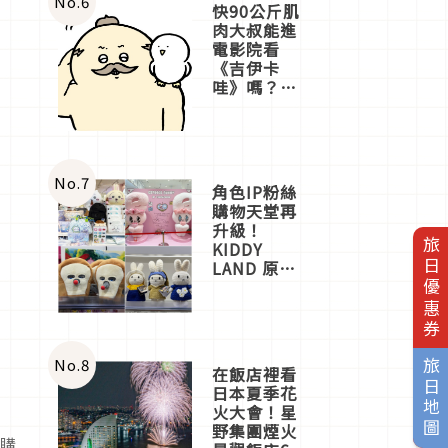
No.
6
快90公斤肌
肉大叔能進
電影院看
《吉伊卡
哇》嗎？日
本重金屬樂
團「打首」
會長與
nagano老師
一同給出了
No.
7
角色IP粉絲
答案
購物天堂再
升級！
旅日優惠券
KIDDY
LAND 原宿
店吉伊卡哇
迎客，新開
幕
OMOKADO
店3分即達
No.
8
旅日地圖
在飯店裡看
日本夏季花
火大會！星
野集團煙火
訂購