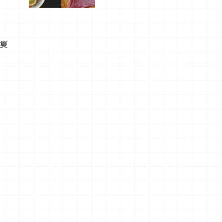
屬美食體
驗！
隻隻