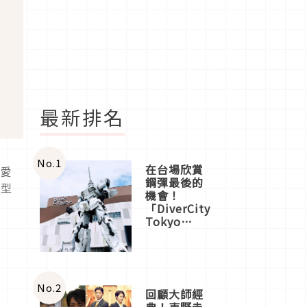
最新排名
No.
1
在台場欣賞
可愛
鋼彈最後的
造型
機會！
「DiverCity
Tokyo
Plaza」搭
船、購物、
美食及夜
景，一次全
體驗
No.
2
回顧大師經
典！東野圭