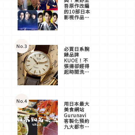
吾原作改編
的10部日本
影視作品推
薦
No.
3
必買日系腕
錶品牌
KUOE！不
張揚卻經得
起時間洗鍊
的經典之作
五選
No.
4
用日本最大
美食網站
Gurunavi
客製化預約
九大都市餐
廳，打造專