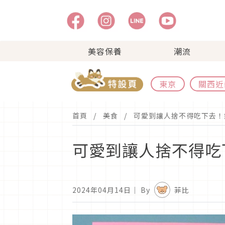
美容保養
潮流
東京
關西近
首頁
美食
可愛到讓人捨不得吃下去！
可愛到讓人捨不得吃
2024年04月14日
｜ By
菲比